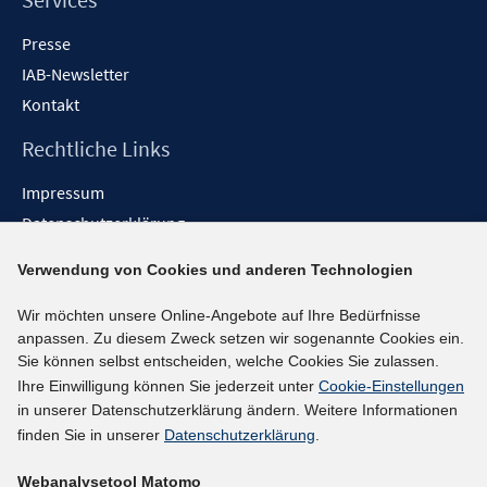
Presse
IAB-Newsletter
Kontakt
Rechtliche Links
Impressum
Datenschutzerklärung
Erklärung zur Barrierefreiheit
Verwendung von Cookies und anderen Technologien
Barrieren melden
Wir möchten unsere Online-Angebote auf Ihre Bedürfnisse
Social-Media-Kanäle
anpassen. Zu diesem Zweck setzen wir sogenannte Cookies ein.
Sie können selbst entscheiden, welche Cookies Sie zulassen.
BlueSky
Ihre Einwilligung können Sie jederzeit unter
Cookie-Einstellungen
YouTube
in unserer Datenschutzerklärung ändern. Weitere Informationen
LinkedIn
finden Sie in unserer
Datenschutzerklärung
.
XING
Webanalysetool Matomo