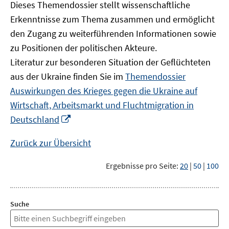
Dieses Themendossier stellt wissenschaftliche
Erkenntnisse zum Thema zusammen und ermöglicht
den Zugang zu weiterführenden Informationen sowie
zu Positionen der politischen Akteure.
Literatur zur besonderen Situation der Geflüchteten
aus der Ukraine finden Sie im
Themendossier
Auswirkungen des Krieges gegen die Ukraine auf
Wirtschaft, Arbeitsmarkt und Fluchtmigration in
In
Deutschland
neuem
Fenster
Zurück zur Übersicht
öffnen
Ergebnisse pro Seite:
20
|
50
|
100
Suche