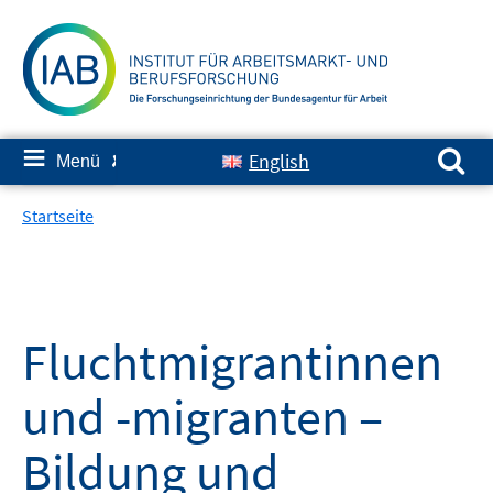
Springe
zum
Inhalt
Suchen nach:
≡
English
Menü
✘
Startseite
Fluchtmigrantinnen
und -migranten –
Bildung und