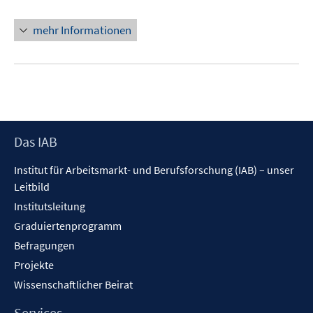
Fenster
öffnen
mehr Informationen
Footer
Das IAB
Inhalt
Institut für Arbeitsmarkt- und Berufsforschung (IAB) – unser
Leitbild
Institutsleitung
Graduiertenprogramm
Befragungen
Projekte
Wissenschaftlicher Beirat
Services