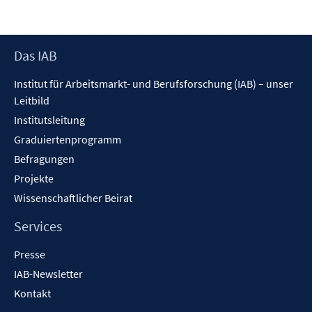
Footer
Das IAB
Inhalt
Institut für Arbeitsmarkt- und Berufsforschung (IAB) – unser
Leitbild
Institutsleitung
Graduiertenprogramm
Befragungen
Projekte
Wissenschaftlicher Beirat
Services
Presse
IAB-Newsletter
Kontakt