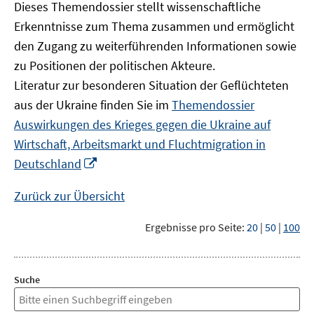
Dieses Themendossier stellt wissenschaftliche
Erkenntnisse zum Thema zusammen und ermöglicht
den Zugang zu weiterführenden Informationen sowie
zu Positionen der politischen Akteure.
Literatur zur besonderen Situation der Geflüchteten
aus der Ukraine finden Sie im
Themendossier
Auswirkungen des Krieges gegen die Ukraine auf
Wirtschaft, Arbeitsmarkt und Fluchtmigration in
In
Deutschland
neuem
Fenster
Zurück zur Übersicht
öffnen
Ergebnisse pro Seite:
20
|
50
|
100
Suche