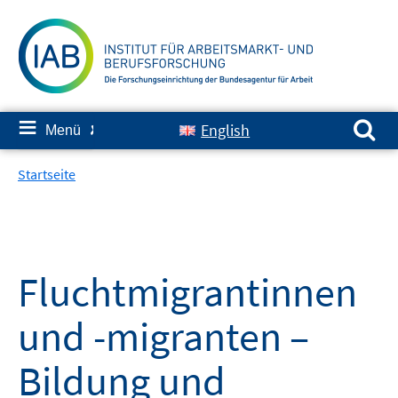
Springe
zum
Inhalt
Suchen nach:
≡
English
Menü
✘
Startseite
Fluchtmigrantinnen
und -migranten –
Bildung und