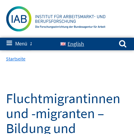
Springe
zum
Inhalt
Suchen nach:
≡
English
Menü
✘
Startseite
Fluchtmigrantinnen
und -migranten –
Bildung und