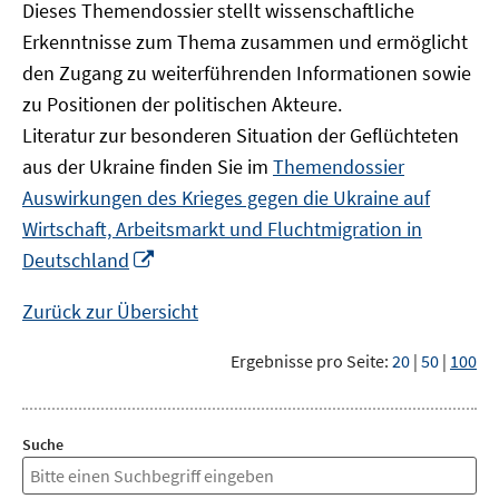
Dieses Themendossier stellt wissenschaftliche
Erkenntnisse zum Thema zusammen und ermöglicht
den Zugang zu weiterführenden Informationen sowie
zu Positionen der politischen Akteure.
Literatur zur besonderen Situation der Geflüchteten
aus der Ukraine finden Sie im
Themendossier
Auswirkungen des Krieges gegen die Ukraine auf
Wirtschaft, Arbeitsmarkt und Fluchtmigration in
In
Deutschland
neuem
Fenster
Zurück zur Übersicht
öffnen
Ergebnisse pro Seite:
20
|
50
|
100
Suche