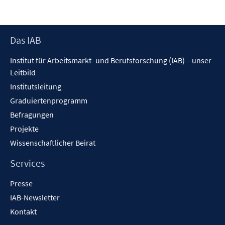
Footer
Das IAB
Inhalt
Institut für Arbeitsmarkt- und Berufsforschung (IAB) – unser
Leitbild
Institutsleitung
Graduiertenprogramm
Befragungen
Projekte
Wissenschaftlicher Beirat
Services
Presse
IAB-Newsletter
Kontakt