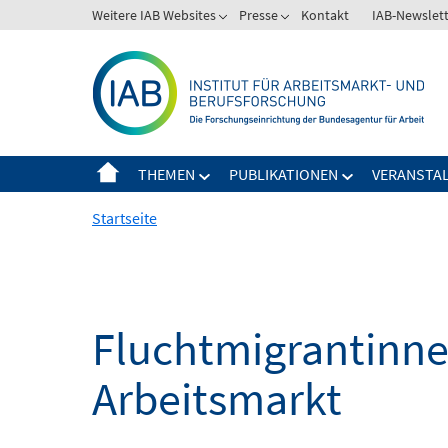
Springe
Weitere IAB Websites
Presse
Kontakt
IAB-Newslet
zum
Inhalt
THEMEN
PUBLIKATIONEN
VERANSTA
Startseite
Fluchtmigrantinne
Arbeitsmarkt