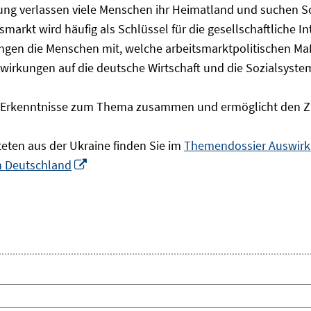
olgung verlassen viele Menschen ihr Heimatland und suchen 
markt wird häufig als Schlüssel für die gesellschaftliche I
ingen die Menschen mit, welche arbeitsmarktpolitischen Ma
rkungen auf die deutsche Wirtschaft und die Sozialsysteme 
he Erkenntnisse zum Thema zusammen und ermöglicht den Z
teten aus der Ukraine finden Sie im
Themendossier Auswirku
In
in Deutschland
neuem
Fenster
öffnen