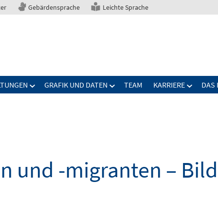
ter
Gebärdensprache
Leichte Sprache
LTUNGEN
GRAFIK UND DATEN
TEAM
KARRIERE
DAS 
n und -migranten – Bil