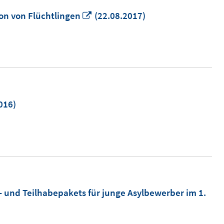
In
on von Flüchtlingen
(22.08.2017)
neuem
Fenster
öffnen
016)
- und Teilhabepakets für junge Asylbewerber im 1.