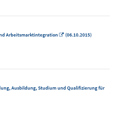
öffnen
In
 und Arbeitsmarktintegration
(06.10.2015)
neuem
Fenster
öffnen
dung, Ausbildung, Studium und Qualifizierung für