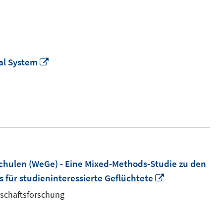
In
al System
neuem
Fenster
öffnen
hulen (WeGe) - Eine Mixed-Methods-Studie zu den
In
für studieninteressierte Geflüchtete
neuem
schaftsforschung
Fenster
öffnen