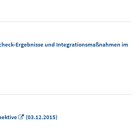
zcheck-Ergebnisse und Integrationsmaßnahmen im
In
pektive
(03.12.2015)
neuem
Fenster