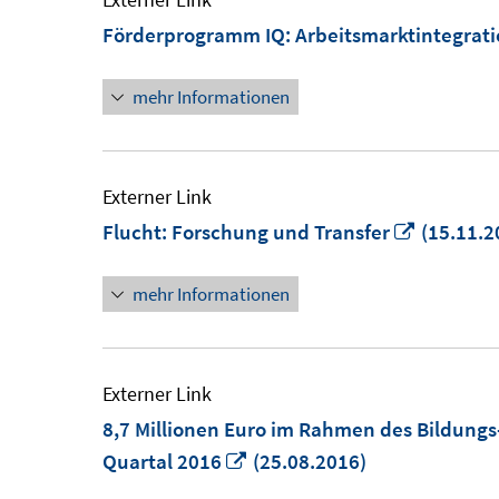
Förderprogramm IQ: Arbeitsmarktintegrati
mehr Informationen
Externer Link
In
Flucht: Forschung und Transfer
(15.11.2
neuem
mehr Informationen
Fenster
öffnen
Externer Link
8,7 Millionen Euro im Rahmen des Bildungs
In
Quartal 2016
(25.08.2016)
neuem