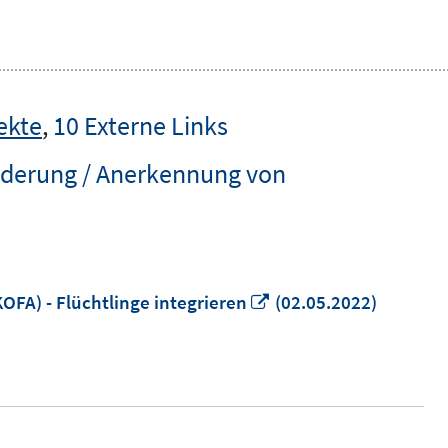
ekte
,
10 Externe Links
rderung / Anerkennung von
In
FA) - Flüchtlinge integrieren
(02.05.2022)
neuem
Fenster
öffnen