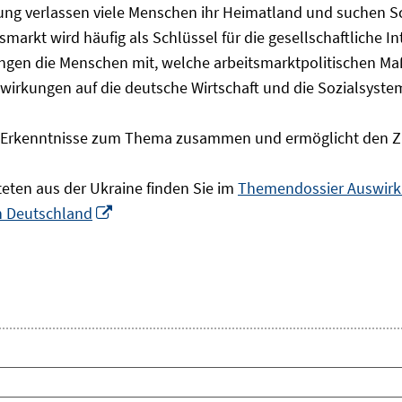
olgung verlassen viele Menschen ihr Heimatland und suchen 
markt wird häufig als Schlüssel für die gesellschaftliche I
ingen die Menschen mit, welche arbeitsmarktpolitischen Ma
rkungen auf die deutsche Wirtschaft und die Sozialsysteme 
he Erkenntnisse zum Thema zusammen und ermöglicht den Z
teten aus der Ukraine finden Sie im
Themendossier Auswirku
In
in Deutschland
neuem
Fenster
öffnen