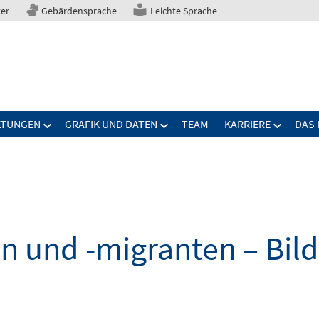
ter
Gebärdensprache
Leichte Sprache
LTUNGEN
GRAFIK UND DATEN
TEAM
KARRIERE
DAS 
n und -migranten – Bil