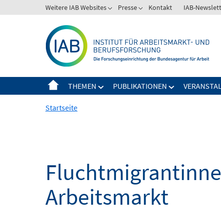
Springe
Weitere IAB Websites
Presse
Kontakt
IAB-Newslet
zum
Inhalt
THEMEN
PUBLIKATIONEN
VERANSTA
Startseite
Fluchtmigrantinne
Arbeitsmarkt