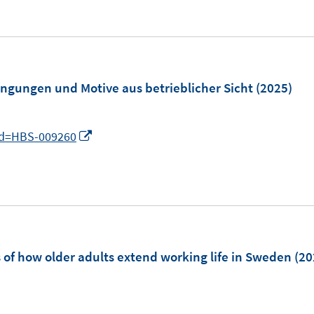
n
e
n
u
e
e
u
m
e
F
m
ingungen und Motive aus betrieblicher Sicht
(2025)
e
F
n
e
I
_id=HBS-009260
s
n
n
t
n
e
e
r
e
u
ö
e
f
ö
m
 of how older adults extend working life in Sweden
(20
f
F
n
e
e
n
I
n