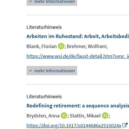
mehr Informationen
e
e
u
r
e
ö
m
Literaturhinweis
f
F
Arbeiten im Ruhestand
:
Arbeit, Arbeitsbed
f
e
n
Blank, Florian
;
Brehmer, Wolfram;
I
n
e
n
https://www.wsi.de/de/faust-detail.htm?sync
s
n
n
t
s
mehr Informationen
e
e
t
u
r
e
ö
r
m
Literaturhinweis
f
F
Redefining retirement: a sequence analysis
f
f
e
n
f
Brydsten, Anna
;
Stattin, Mikael
;
I
I
n
e
n
n
https://doi.org/10.1017/s0144686x2510024x
s