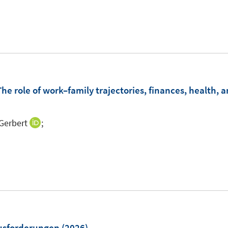
n
n
u
m
he role of work–family trajectories, finances, health, a
Gerbert
;
I
n
n
n
e
u
e
ö
m
F
usforderungen
(2026)