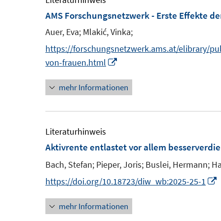
F
m
AMS Forschungsnetzwerk - Erste Effekte d
e
F
Auer, Eva;
Mlakić, Vinka;
n
e
https://forschungsnetzwerk.ams.at/elibrary/p
s
n
I
von-frauen.html
t
s
n
e
t
mehr Informationen
n
r
e
e
ö
r
u
f
ö
e
Literaturhinweis
f
f
m
Aktivrente entlastet vor allem besserverd
n
f
F
e
Bach, Stefan;
Pieper, Joris;
Buslei, Hermann;
Ha
n
e
n
e
I
https://doi.org/10.18723/diw_wb:2025-25-1
n
n
s
mehr Informationen
t