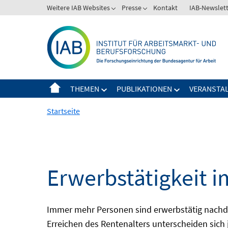
Springe
Weitere IAB Websites
Presse
Kontakt
IAB-Newslet
zum
Inhalt
THEMEN
PUBLIKATIONEN
VERANSTA
Startseite
Erwerbstätigkeit i
Immer mehr Personen sind erwerbstätig nachdem
Erreichen des Rentenalters unterscheiden sich 