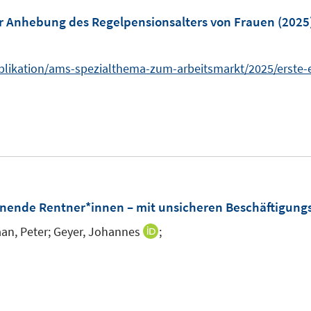
ö
er Anhebung des Regelpensionsalters von Frauen
(2025
f
f
n
ublikation/ams-spezialthema-zum-arbeitsmarkt/2025/erste-
e
n
ienende Rentner*innen – mit unsicheren Beschäftigung
an, Peter;
Geyer, Johannes
;
I
n
n
n
e
n
u