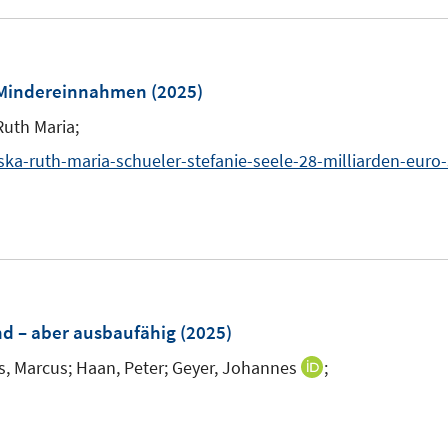
e
e
u
m
e
F
m
he Mindereinnahmen
(2025)
e
F
Ruth Maria;
n
e
ka-ruth-maria-schueler-stefanie-seele-28-milliarden-eur
s
n
t
e
r
e
ö
f
ö
nd – aber ausbaufähig
(2025)
f
n
s, Marcus;
Haan, Peter;
Geyer, Johannes
;
I
e
n
n
n
e
n
n