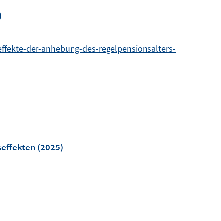
)
effekte-der-anhebung-des-regelpensionsalters-
seffekten
(2025)