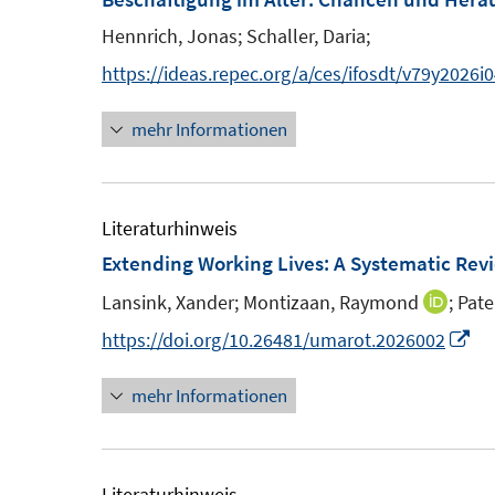
n
f
e
e
F
e
Hennrich, Jonas;
Schaller, Daria;
n
n
e
n
e
https://ideas.repec.org/a/ces/ifosdt/v79y2026i
s
s
n
t
t
s
mehr Informationen
e
e
t
r
r
e
ö
ö
r
Literaturhinweis
f
f
ö
Extending Working Lives: A Systematic Revi
f
f
f
n
n
Lansink, Xander;
Montizaan, Raymond
;
Pate
I
f
e
e
n
n
I
https://doi.org/10.26481/umarot.2026002
n
n
n
e
n
mehr Informationen
e
n
n
u
e
e
u
m
e
Literaturhinweis