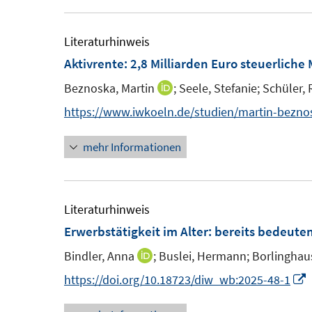
e
r
Literaturhinweis
ö
Aktivrente: 2,8 Milliarden Euro steuerlic
f
f
Beznoska, Martin
;
Seele, Stefanie;
Schüler, 
I
n
n
https://www.iwkoeln.de/studien/martin-beznos
e
n
s
n
mehr Informationen
e
t
u
e
r
m
Literaturhinweis
F
Erwerbstätigkeit im Alter: bereits bedeute
f
e
f
Bindler, Anna
;
Buslei, Hermann;
Borlinghau
I
n
n
I
https://doi.org/10.18723/diw_wb:2025-48-1
s
n
t