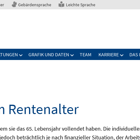
ter
Gebärdensprache
Leichte Sprache
LTUNGEN
GRAFIK UND DATEN
TEAM
KARRIERE
DAS 
m Rentenalter
 sie das 65. Lebensjahr vollendet haben. Die individuelle
jedoch beträchtlich je nach finanzieller Situation, der Arb