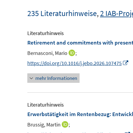
235 Literaturhinweise
,
2 IAB-Proj
Literaturhinweis
Retirement and commitments with present
Bernasconi, Mario
;
I
n
I
https://doi.org/10.1016/j.jebo.2026.107475
n
n
mehr Informationen
e
n
u
e
e
u
m
e
Literaturhinweis
F
m
Erwerbstätigkeit im Rentenbezug: Entwick
e
F
Brussig, Martin
;
I
n
e