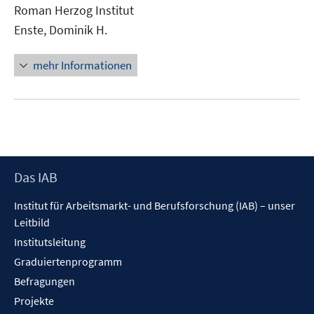
neuem
Roman Herzog Institut
Fenster
Enste, Dominik H.
öffnen
mehr Informationen
Footer
Das IAB
Inhalt
Institut für Arbeitsmarkt- und Berufsforschung (IAB) – unser
Leitbild
Institutsleitung
Graduiertenprogramm
Befragungen
Projekte