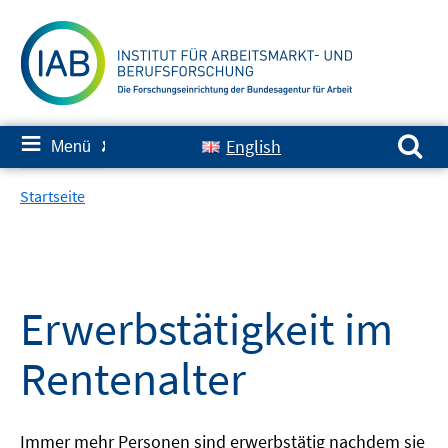
Springe
zum
Inhalt
Suchen nach:
≡
English
Menü
✘
Startseite
Erwerbstätigkeit im
Rentenalter
Immer mehr Personen sind erwerbstätig nachdem sie