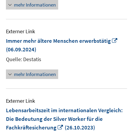
öffnen
mehr Informationen
Externer Link
In
Immer mehr ältere Menschen erwerbstätig
neue
(06.09.2024)
Fenst
Quelle: Destatis
öffne
mehr Informationen
Externer Link
Lebensarbeitszeit im internationalen Vergleich:
Die Bedeutung der Silver Worker für die
In
Fachkräftesicherung
(26.10.2023)