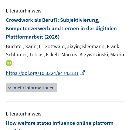
m
m
e
e
e
F
F
Literaturhinweis
m
n
n
e
e
F
Crowdwork als Beruf?
:
Subjektivierung,
s
s
n
n
e
t
t
Kompetenzerwerb und Lernen in der digitalen
s
s
n
e
e
Plattformarbeit
t
(2026)
t
s
r
r
e
e
t
Büchter, Karin;
Li-Gottwald, Jiayin;
Kleemann, Frank;
ö
ö
r
r
e
Schlömer, Tobias;
Eckelt, Marcus;
Krzywdzinski, Martin
f
f
ö
ö
r
f
f
I
;
f
f
ö
n
n
n
f
f
I
https://doi.org/10.3224/84743131
f
e
e
n
n
n
n
f
n
n
e
e
e
n
n
mehr Informationen
u
n
n
e
e
e
u
n
m
e
F
Literaturhinweis
m
e
F
How welfare states influence online platform
n
e