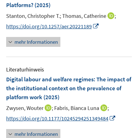
e
t
Platforms?
(2025)
s
n
e
t
I
Stanton, Christopher T.;
Thomas, Catherine
;
s
r
e
n
t
I
https://doi.org/10.1257/aer.20221189
ö
r
n
e
n
f
ö
e
r
n
f
mehr Informationen
f
u
ö
e
n
f
e
f
u
e
n
m
f
e
n
e
F
n
Literaturhinweis
m
n
e
e
F
Digital labour and welfare regimes: The impact of
n
n
e
the institutional context on the prevalence of
s
n
platform work
(2025)
t
s
e
t
I
I
Zwysen, Wouter
;
Fabris, Bianca Luna
;
r
e
n
n
I
https://doi.org/10.1177/10245294251349484
ö
r
n
n
n
f
ö
e
e
n
f
mehr Informationen
f
u
u