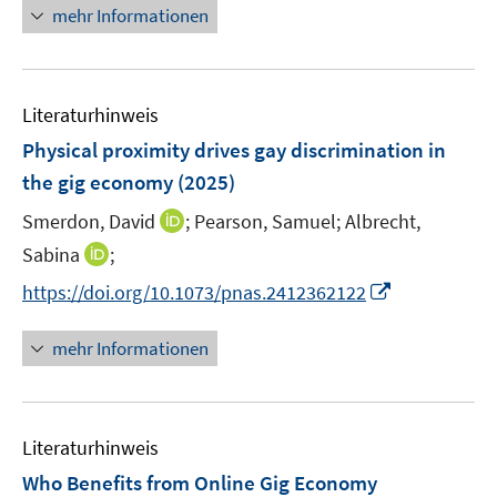
e
n
f
mehr Informationen
f
u
e
n
f
e
u
e
n
m
e
n
e
F
Literaturhinweis
m
n
e
F
Physical proximity drives gay discrimination in
n
e
the gig economy
(2025)
s
n
t
I
Smerdon, David
;
Pearson, Samuel;
Albrecht,
s
e
n
t
I
Sabina
;
r
n
e
n
I
https://doi.org/10.1073/pnas.2412362122
ö
e
r
n
n
f
u
ö
e
n
f
mehr Informationen
e
f
u
e
n
m
f
e
u
e
F
n
m
e
n
e
e
F
Literaturhinweis
m
n
n
e
F
Who Benefits from Online Gig Economy
s
n