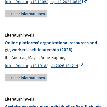
I
https://doi.org/10.1108/ijssp-12-2024-0619
r
n
n
n
ö
e
e
n
mehr Informationen
f
u
u
e
f
e
e
u
n
m
m
e
e
F
F
Literaturhinweis
m
n
e
e
F
Online platforms' organizational resources and
n
n
e
gig workers' self-leadership
(2026)
s
s
n
t
t
Ihl, Andreas;
Mayer, Anne-Sophie;
s
e
e
t
I
https://doi.org/10.1016/j.jvb.2026.104214
r
r
e
n
ö
ö
r
n
mehr Informationen
f
f
ö
e
f
f
f
u
n
n
f
e
e
e
n
Literaturhinweis
m
n
n
e
F
Gestaltungsprinzipien individueller Beruflichkeit