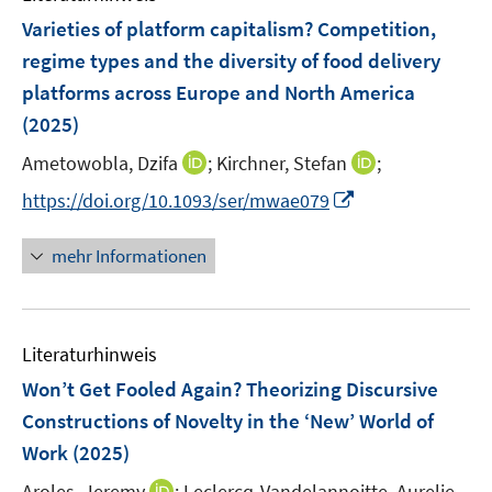
n
n
n
n
e
F
Varieties of platform capitalism? Competition,
s
s
s
n
e
t
t
t
regime types and the diversity of food delivery
s
n
e
e
e
platforms across Europe and North America
t
s
r
r
r
e
(2025)
t
ö
ö
ö
r
e
I
I
Ametowobla, Dzifa
;
Kirchner, Stefan
;
f
f
f
ö
r
n
n
f
f
f
f
I
https://doi.org/10.1093/ser/mwae079
ö
n
n
n
n
n
f
n
f
e
e
e
e
e
n
n
mehr Informationen
f
u
u
n
n
n
e
e
n
e
e
n
u
e
m
m
e
n
F
F
Literaturhinweis
m
e
e
F
Won’t Get Fooled Again? Theorizing Discursive
n
n
e
Constructions of Novelty in the ‘New’ World of
s
s
n
Work
(2025)
t
t
s
e
e
t
I
Aroles, Jeremy
;
Leclercq-Vandelannoitte, Aurelie