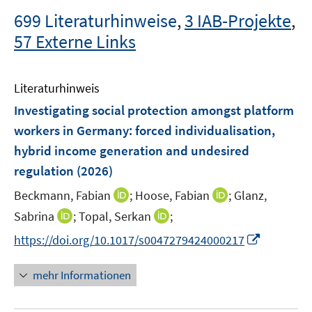
699 Literaturhinweise
,
3 IAB-Projekte
,
57 Externe Links
Literaturhinweis
Investigating social protection amongst platform
workers in Germany: forced individualisation,
hybrid income generation and undesired
regulation
(2026)
I
I
Beckmann, Fabian
;
Hoose, Fabian
;
Glanz,
n
n
I
I
Sabrina
;
Topal, Serkan
;
n
n
n
n
I
https://doi.org/10.1017/s0047279424000217
e
e
n
n
n
u
u
e
e
n
mehr Informationen
e
e
u
u
e
m
m
e
e
u
F
F