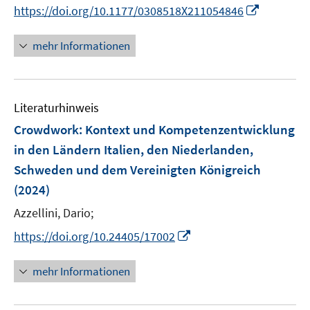
e
n
f
I
https://doi.org/10.1177/0308518X211054846
ö
r
n
f
n
f
ö
e
n
n
f
mehr Informationen
f
u
e
e
n
f
e
n
u
e
n
m
e
n
e
F
Literaturhinweis
m
n
e
F
Crowdwork: Kontext und Kompetenzentwicklung
n
e
in den Ländern Italien, den Niederlanden,
s
n
Schweden und dem Vereinigten Königreich
t
s
e
(2024)
t
r
e
Azzellini, Dario;
ö
r
I
f
https://doi.org/10.24405/17002
ö
n
f
f
n
n
mehr Informationen
f
e
e
n
u
n
e