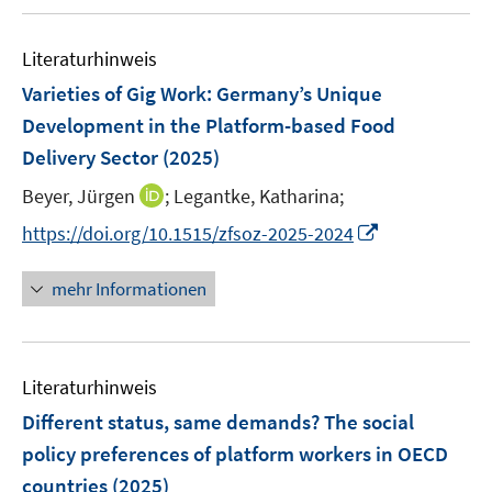
f
n
u
e
e
e
m
f
e
n
n
n
F
n
Literaturhinweis
m
e
e
F
Varieties of Gig Work: Germany’s Unique
n
n
e
Development in the Platform-based Food
s
n
Delivery Sector
(2025)
t
s
e
t
I
Beyer, Jürgen
;
Legantke, Katharina;
r
e
n
I
https://doi.org/10.1515/zfsoz-2025-2024
ö
r
n
n
f
ö
e
n
f
mehr Informationen
f
u
e
n
f
e
u
e
n
m
e
n
e
F
Literaturhinweis
m
n
e
F
Different status, same demands? The social
n
e
policy preferences of platform workers in OECD
s
n
countries
(2025)
t