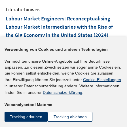
e
n
Literaturhinweis
m
F
Labour Market Engineers: Reconceptualising
e
Labour Market Intermediaries with the Rise of
n
the Gig Economy in the United States
(2024)
s
t
I
Baber, Ashley
;
Verwendung von Cookies und anderen Technologien
e
n
I
https://doi.org/10.1177/09500170221150087
r
n
n
Wir möchten unsere Online-Angebote auf Ihre Bedürfnisse
ö
e
n
anpassen. Zu diesem Zweck setzen wir sogenannte Cookies ein.
mehr Informationen
f
u
e
Sie können selbst entscheiden, welche Cookies Sie zulassen.
f
e
Ihre Einwilligung können Sie jederzeit unter
Cookie-Einstellungen
u
n
m
in unserer Datenschutzerklärung ändern. Weitere Informationen
e
e
F
finden Sie in unserer
Datenschutzerklärung
.
Literaturhinweis
m
n
e
F
Unemployment insurance for platform workers:
Webanalysetool Matomo
n
e
Challenges and approaches from a comparative
s
n
Tracking erlauben
Tracking ablehnen
perspective
(2024)
t
s
e