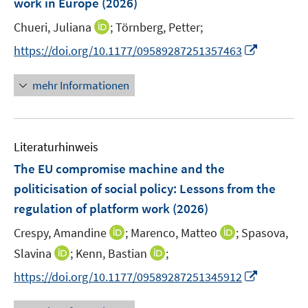
work in Europe
(2026)
s
n
t
I
Chueri, Juliana
;
Törnberg, Petter;
s
e
n
t
I
https://doi.org/10.1177/09589287251357463
r
n
e
n
ö
e
r
n
mehr Informationen
f
u
ö
e
f
e
f
u
n
m
f
e
e
F
n
Literaturhinweis
m
n
e
e
F
The EU compromise machine and the
n
n
e
politicisation of social policy: Lessons from the
s
n
regulation of platform work
t
(2026)
s
e
t
I
I
Crespy, Amandine
;
Marenco, Matteo
;
Spasova,
r
e
n
n
I
I
Slavina
;
Kenn, Bastian
;
ö
r
n
n
n
n
f
I
https://doi.org/10.1177/09589287251345912
ö
e
e
n
n
f
n
f
u
u
e
e
n
n