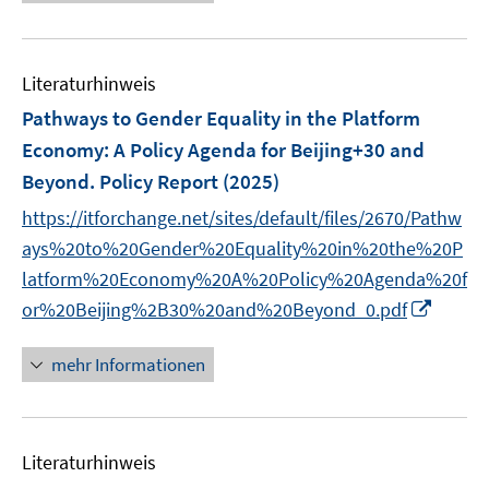
e
n
f
e
e
u
e
n
m
m
e
n
e
F
F
Literaturhinweis
m
n
e
e
F
Pathways to Gender Equality in the Platform
n
n
e
Economy
:
A Policy Agenda for Beijing+30 and
s
s
n
Beyond. Policy Report
t
(2025)
t
s
e
e
t
https://itforchange.net/sites/default/files/2670/Pathw
r
r
e
ays%20to%20Gender%20Equality%20in%20the%20P
ö
ö
r
latform%20Economy%20A%20Policy%20Agenda%20f
f
f
ö
I
or%20Beijing%2B30%20and%20Beyond_0.pdf
f
f
f
n
n
n
f
n
e
e
mehr Informationen
n
e
n
n
e
u
n
e
Literaturhinweis
m