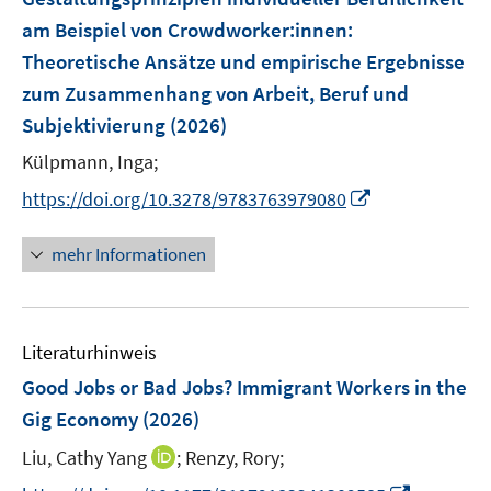
n
e
am Beispiel von Crowdworker:innen
:
n
Theoretische Ansätze und empirische Ergebnisse
s
zum Zusammenhang von Arbeit, Beruf und
t
e
Subjektivierung
(2026)
r
Külpmann, Inga;
ö
I
https://doi.org/10.3278/9783763979080
f
n
f
n
n
mehr Informationen
e
e
u
n
e
Literaturhinweis
m
F
Good Jobs or Bad Jobs? Immigrant Workers in the
e
Gig Economy
(2026)
n
I
Liu, Cathy Yang
;
Renzy, Rory;
s
n
t