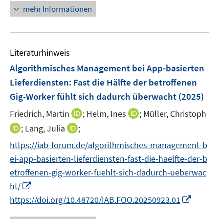
e
e
e
n
n
mehr Informationen
e
e
u
u
n
e
e
m
m
e
e
u
n
F
F
m
m
e
e
e
F
F
Literaturhinweis
m
n
n
e
e
F
Algorithmisches Management bei App-basierten
s
s
n
n
e
t
t
Lieferdiensten: Fast die Hälfte der betroffenen
s
s
n
e
e
Gig-Worker fühlt sich dadurch überwacht
t
t
(2025)
s
r
r
e
e
t
I
I
Friedrich, Martin
;
Helm, Ines
;
Müller, Christoph
ö
ö
r
r
e
n
n
I
I
;
Lang, Julia
;
f
f
ö
ö
r
n
n
n
n
f
f
f
f
https://iab-forum.de/algorithmisches-management-b
ö
e
e
n
n
n
n
f
f
ei-app-basierten-lieferdiensten-fast-die-haelfte-der-b
f
u
u
e
e
e
e
n
n
f
e
e
etroffenen-gig-worker-fuehlt-sich-dadurch-ueberwac
u
u
n
n
e
e
n
m
m
I
ht/
e
e
n
n
e
F
F
n
m
m
I
https://doi.org/10.48720/IAB.FOO.20250923.01
n
e
e
n
F
F
n
n
n