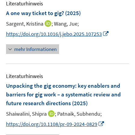
e
F
Literaturhinweis
m
n
e
F
A one way ticket to gig?
(2025)
n
e
s
I
Sargent, Kristina
;
Wang, Jue;
n
t
n
s
I
https://doi.org/10.1016/j.jebo.2025.107253
e
n
t
n
r
e
e
n
mehr Informationen
ö
u
r
e
f
e
ö
u
f
m
f
e
n
F
Literaturhinweis
f
m
e
e
n
F
Unpacking the gig economy: key enablers and
n
n
e
e
barriers for gig work – a systematic review and
s
n
n
future research directions
t
(2025)
s
e
t
I
Shaiwalini, Shipra
;
Patnaik, Subhendu;
r
e
n
I
https://doi.org/10.1108/pr-09-2024-0829
ö
r
n
n
f
ö