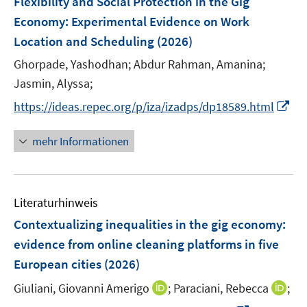
Flexibility and Social Protection in the Gig
s
s
n
e
e
e
t
t
Economy: Experimental Evidence on Work
s
n
r
r
e
e
Location and Scheduling
t
(2026)
s
ö
ö
r
r
e
t
Ghorpade, Yashodhan;
Abdur Rahman, Amanina;
f
f
ö
ö
r
e
f
f
Jasmin, Alyssa;
f
f
ö
r
n
n
f
f
I
https://ideas.repec.org/p/iza/izadps/dp18589.html
f
ö
e
e
n
n
n
f
f
n
n
e
e
n
n
mehr Informationen
f
n
n
e
e
n
u
n
e
e
n
Literaturhinweis
m
F
Contextualizing inequalities in the gig economy:
e
evidence from online cleaning platforms in five
n
European cities
(2026)
s
t
I
I
Giuliani, Giovanni Amerigo
;
Paraciani, Rebecca
;
e
n
n