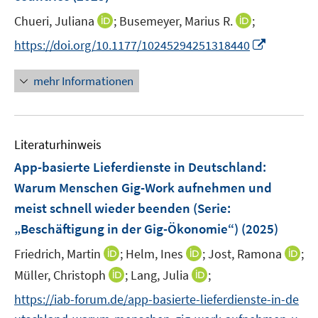
s
e
t
I
I
Chueri, Juliana
;
Busemeyer, Marius R.
;
r
e
n
n
I
https://doi.org/10.1177/10245294251318440
ö
r
n
n
n
f
ö
e
e
n
f
mehr Informationen
f
u
u
e
n
f
e
e
u
e
n
m
m
e
n
e
F
F
Literaturhinweis
m
n
e
e
F
App-basierte Lieferdienste in Deutschland:
n
n
e
Warum Menschen Gig-Work aufnehmen und
s
s
n
meist schnell wieder beenden (Serie:
t
t
s
e
e
„Beschäftigung in der Gig-Ökonomie“)
(2025)
t
r
r
e
I
I
I
Friedrich, Martin
;
Helm, Ines
;
Jost, Ramona
;
ö
ö
r
n
n
n
I
I
Müller, Christoph
;
Lang, Julia
;
f
f
ö
n
n
n
n
n
f
f
f
https://iab-forum.de/app-basierte-lieferdienste-in-de
e
e
e
n
n
n
n
f