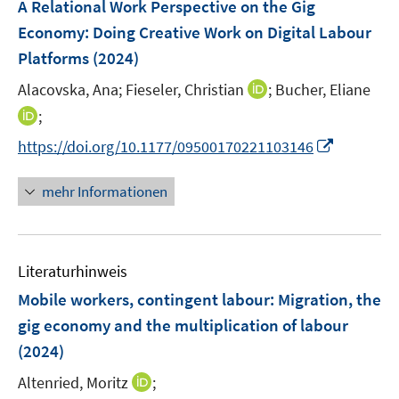
F
A Relational Work Perspective on the Gig
e
Economy: Doing Creative Work on Digital Labour
n
Platforms
(2024)
s
t
I
Alacovska, Ana;
Fieseler, Christian
;
Bucher, Eliane
e
n
I
;
r
n
n
I
https://doi.org/10.1177/09500170221103146
ö
e
n
n
f
u
e
n
mehr Informationen
f
e
u
e
n
m
e
u
e
F
m
e
n
e
F
Literaturhinweis
m
n
e
F
Mobile workers, contingent labour: Migration, the
s
n
e
t
gig economy and the multiplication of labour
s
n
e
(2024)
t
s
r
e
t
I
Altenried, Moritz
;
ö
r