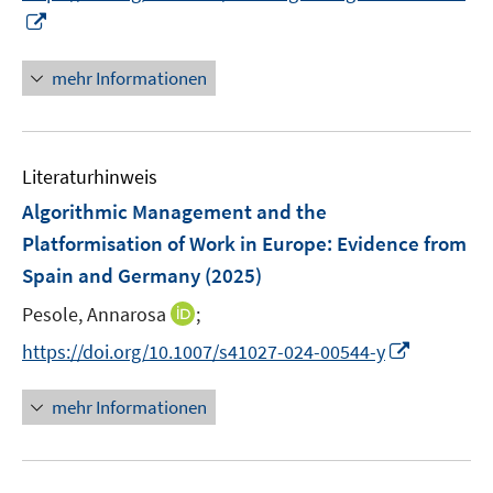
r
I
f
ö
n
f
f
n
n
mehr Informationen
f
e
e
n
u
n
e
e
n
Literaturhinweis
m
F
Algorithmic Management and the
e
Platformisation of Work in Europe: Evidence from
n
Spain and Germany
(2025)
s
t
I
Pesole, Annarosa
;
e
n
I
https://doi.org/10.1007/s41027-024-00544-y
r
n
n
ö
e
n
mehr Informationen
f
u
e
f
e
u
n
m
e