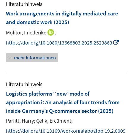
e
e
F
Literaturhinweis
m
n
n
e
F
Work arrangements in digitally mediated care
s
s
n
e
t
t
and domestic work
(2025)
s
n
e
e
t
I
Molitor, Friederike
;
s
r
r
e
n
t
I
https://doi.org/10.1080/13668803.2025.2523863
ö
ö
r
n
e
n
f
f
ö
e
r
n
f
f
mehr Informationen
f
u
ö
e
n
n
f
e
f
u
e
e
n
m
f
e
n
n
e
F
n
Literaturhinweis
m
n
e
e
F
Logistics platforms’ ‘new’ mode of
n
n
e
appropriation?
:
An analysis of four trends from
s
n
inside Germany’s Q-commerce sector
t
(2025)
s
e
t
Parfitt, Harry;
Çelik, Ercüment;
r
e
https://doi.org/10.13169/workorgalaboglob.19.2.0009
ö