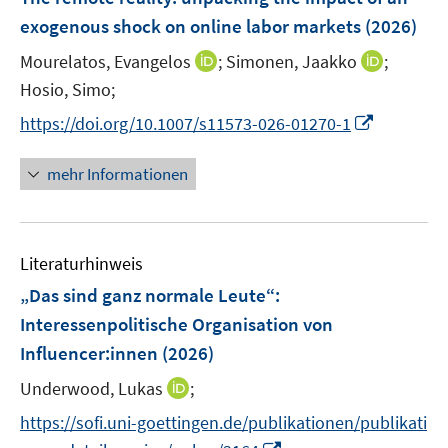
n
n
e
exogenous shock on online labor markets
(2026)
s
n
t
I
I
Mourelatos, Evangelos
;
Simonen, Jaakko
;
s
e
n
n
t
Hosio, Simo;
r
n
n
e
I
https://doi.org/10.1007/s11573-026-01270-1
ö
e
e
r
n
f
u
u
ö
n
mehr Informationen
f
e
e
f
e
n
m
m
f
u
e
F
F
n
e
n
e
e
e
Literaturhinweis
m
n
n
n
F
„Das sind ganz normale Leute“:
s
s
e
Interessenpolitische Organisation von
t
t
n
e
e
Influencer:innen
(2026)
s
r
r
t
I
Underwood, Lukas
;
ö
ö
e
n
f
f
https://sofi.uni-goettingen.de/publikationen/publikati
r
n
f
f
I