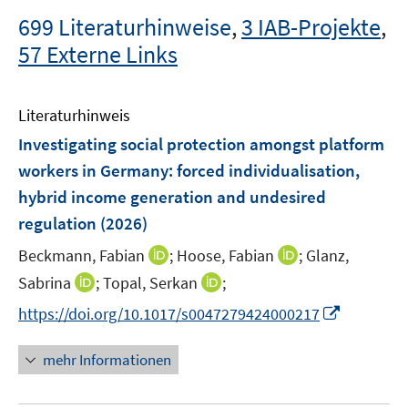
699 Literaturhinweise
,
3 IAB-Projekte
,
57 Externe Links
Literaturhinweis
Investigating social protection amongst platform
workers in Germany: forced individualisation,
hybrid income generation and undesired
regulation
(2026)
I
I
Beckmann, Fabian
;
Hoose, Fabian
;
Glanz,
n
n
I
I
Sabrina
;
Topal, Serkan
;
n
n
n
n
I
https://doi.org/10.1017/s0047279424000217
e
e
n
n
n
u
u
e
e
n
mehr Informationen
e
e
u
u
e
m
m
e
e
u
F
F