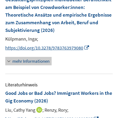
n
e
am Beispiel von Crowdworker:innen
:
n
Theoretische Ansätze und empirische Ergebnisse
s
zum Zusammenhang von Arbeit, Beruf und
t
e
Subjektivierung
(2026)
r
Külpmann, Inga;
ö
I
https://doi.org/10.3278/9783763979080
f
n
f
n
n
mehr Informationen
e
e
u
n
e
Literaturhinweis
m
F
Good Jobs or Bad Jobs? Immigrant Workers in the
e
Gig Economy
(2026)
n
I
Liu, Cathy Yang
;
Renzy, Rory;
s
n
t