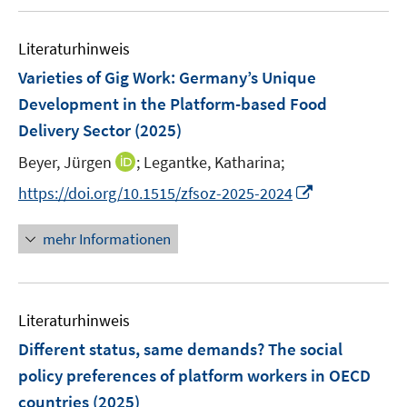
f
n
u
e
e
e
m
f
e
n
n
n
F
n
Literaturhinweis
m
e
e
F
Varieties of Gig Work: Germany’s Unique
n
n
e
Development in the Platform-based Food
s
n
Delivery Sector
(2025)
t
s
e
t
I
Beyer, Jürgen
;
Legantke, Katharina;
r
e
n
I
https://doi.org/10.1515/zfsoz-2025-2024
ö
r
n
n
f
ö
e
n
f
mehr Informationen
f
u
e
n
f
e
u
e
n
m
e
n
e
F
Literaturhinweis
m
n
e
F
Different status, same demands? The social
n
e
policy preferences of platform workers in OECD
s
n
countries
(2025)
t