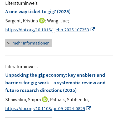
e
F
Literaturhinweis
m
n
e
F
A one way ticket to gig?
(2025)
n
e
s
I
Sargent, Kristina
;
Wang, Jue;
n
t
n
s
I
https://doi.org/10.1016/j.jebo.2025.107253
e
n
t
n
r
e
e
n
mehr Informationen
ö
u
r
e
f
e
ö
u
f
m
f
e
n
F
Literaturhinweis
f
m
e
e
n
F
Unpacking the gig economy: key enablers and
n
n
e
e
barriers for gig work – a systematic review and
s
n
n
future research directions
t
(2025)
s
e
t
I
Shaiwalini, Shipra
;
Patnaik, Subhendu;
r
e
n
I
https://doi.org/10.1108/pr-09-2024-0829
ö
r
n
n
f
ö