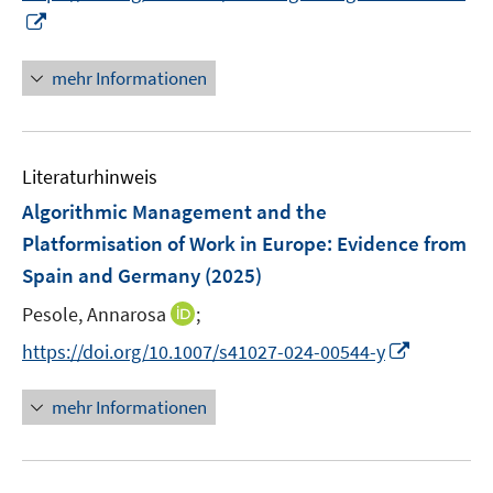
r
I
f
ö
n
f
f
n
n
mehr Informationen
f
e
e
n
u
n
e
e
n
Literaturhinweis
m
F
Algorithmic Management and the
e
Platformisation of Work in Europe: Evidence from
n
Spain and Germany
(2025)
s
t
I
Pesole, Annarosa
;
e
n
I
https://doi.org/10.1007/s41027-024-00544-y
r
n
n
ö
e
n
mehr Informationen
f
u
e
f
e
u
n
m
e