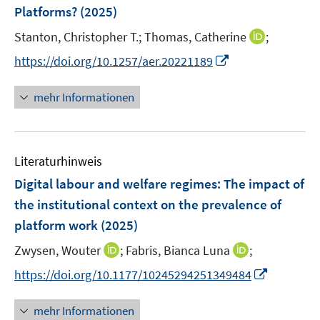
e
t
Platforms?
(2025)
s
n
e
t
I
Stanton, Christopher T.;
Thomas, Catherine
;
s
r
e
n
t
I
https://doi.org/10.1257/aer.20221189
ö
r
n
e
n
f
ö
e
r
n
f
mehr Informationen
f
u
ö
e
n
f
e
f
u
e
n
m
f
e
n
e
F
n
Literaturhinweis
m
n
e
e
F
Digital labour and welfare regimes: The impact of
n
n
e
the institutional context on the prevalence of
s
n
platform work
(2025)
t
s
e
t
I
I
Zwysen, Wouter
;
Fabris, Bianca Luna
;
r
e
n
n
I
https://doi.org/10.1177/10245294251349484
ö
r
n
n
n
f
ö
e
e
n
f
mehr Informationen
f
u
u