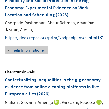
Flexibility and Social Protection in the Gig
s
s
n
e
e
e
t
t
Economy: Experimental Evidence on Work
s
n
r
r
e
e
Location and Scheduling
t
(2026)
s
ö
ö
r
r
e
t
Ghorpade, Yashodhan;
Abdur Rahman, Amanina;
f
f
ö
ö
r
e
f
f
Jasmin, Alyssa;
f
f
ö
r
n
n
f
f
I
https://ideas.repec.org/p/iza/izadps/dp18589.html
f
ö
e
e
n
n
n
f
f
n
n
e
e
n
n
mehr Informationen
f
n
n
e
e
n
u
n
e
e
n
Literaturhinweis
m
F
Contextualizing inequalities in the gig economy:
e
evidence from online cleaning platforms in five
n
European cities
(2026)
s
t
I
I
Giuliani, Giovanni Amerigo
;
Paraciani, Rebecca
;
e
n
n