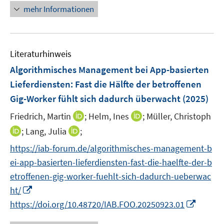
e
e
e
n
n
mehr Informationen
e
e
u
u
n
e
e
m
m
e
e
u
n
F
F
m
m
e
e
e
F
F
Literaturhinweis
m
n
n
e
e
F
Algorithmisches Management bei App-basierten
s
s
n
n
e
t
t
Lieferdiensten: Fast die Hälfte der betroffenen
s
s
n
e
e
Gig-Worker fühlt sich dadurch überwacht
t
t
(2025)
s
r
r
e
e
t
I
I
Friedrich, Martin
;
Helm, Ines
;
Müller, Christoph
ö
ö
r
r
e
n
n
I
I
;
Lang, Julia
;
f
f
ö
ö
r
n
n
n
n
f
f
f
f
https://iab-forum.de/algorithmisches-management-b
ö
e
e
n
n
n
n
f
f
ei-app-basierten-lieferdiensten-fast-die-haelfte-der-b
f
u
u
e
e
e
e
n
n
f
e
e
etroffenen-gig-worker-fuehlt-sich-dadurch-ueberwac
u
u
n
n
e
e
n
m
m
I
ht/
e
e
n
n
e
F
F
n
m
m
I
https://doi.org/10.48720/IAB.FOO.20250923.01
n
e
e
n
F
F
n
n
n