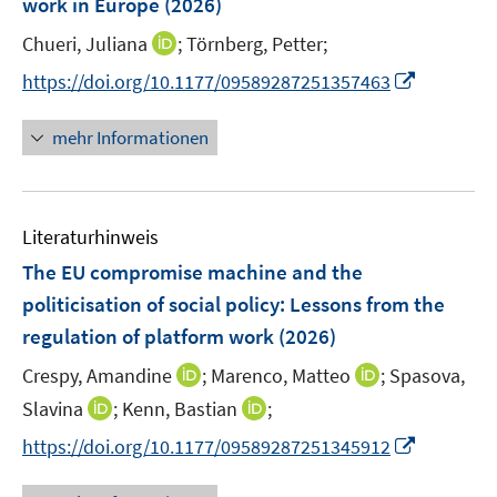
work in Europe
(2026)
s
n
t
I
Chueri, Juliana
;
Törnberg, Petter;
s
e
n
t
I
https://doi.org/10.1177/09589287251357463
r
n
e
n
ö
e
r
n
mehr Informationen
f
u
ö
e
f
e
f
u
n
m
f
e
e
F
n
Literaturhinweis
m
n
e
e
F
The EU compromise machine and the
n
n
e
politicisation of social policy: Lessons from the
s
n
regulation of platform work
t
(2026)
s
e
t
I
I
Crespy, Amandine
;
Marenco, Matteo
;
Spasova,
r
e
n
n
I
I
Slavina
;
Kenn, Bastian
;
ö
r
n
n
n
n
f
I
https://doi.org/10.1177/09589287251345912
ö
e
e
n
n
f
n
f
u
u
e
e
n
n