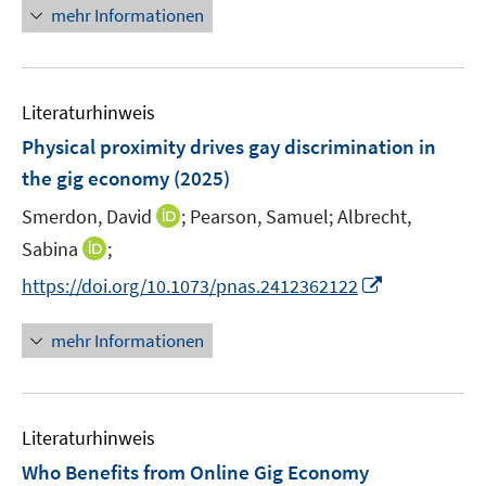
e
n
f
mehr Informationen
f
u
e
n
f
e
u
e
n
m
e
n
e
F
Literaturhinweis
m
n
e
F
Physical proximity drives gay discrimination in
n
e
the gig economy
(2025)
s
n
t
I
Smerdon, David
;
Pearson, Samuel;
Albrecht,
s
e
n
t
I
Sabina
;
r
n
e
n
I
https://doi.org/10.1073/pnas.2412362122
ö
e
r
n
n
f
u
ö
e
n
f
mehr Informationen
e
f
u
e
n
m
f
e
u
e
F
n
m
e
n
e
e
F
Literaturhinweis
m
n
n
e
F
Who Benefits from Online Gig Economy
s
n