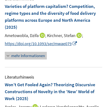
n
n
n
n
e
F
Varieties of platform capitalism? Competition,
s
s
s
n
e
t
t
t
regime types and the diversity of food delivery
s
n
e
e
e
platforms across Europe and North America
t
s
r
r
r
e
(2025)
t
ö
ö
ö
r
e
I
I
Ametowobla, Dzifa
;
Kirchner, Stefan
;
f
f
f
ö
r
n
n
f
f
f
f
I
https://doi.org/10.1093/ser/mwae079
ö
n
n
n
n
n
f
n
f
e
e
e
e
e
n
n
mehr Informationen
f
u
u
n
n
n
e
e
n
e
e
n
u
e
m
m
e
n
F
F
Literaturhinweis
m
e
e
F
Won’t Get Fooled Again? Theorizing Discursive
n
n
e
Constructions of Novelty in the ‘New’ World of
s
s
n
Work
(2025)
t
t
s
e
e
t
I
Aroles, Jeremy
;
Leclercq-Vandelannoitte, Aurelie