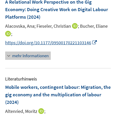
F
A Relational Work Perspective on the Gig
e
Economy: Doing Creative Work on Digital Labour
n
Platforms
(2024)
s
t
I
Alacovska, Ana;
Fieseler, Christian
;
Bucher, Eliane
e
n
I
;
r
n
n
I
https://doi.org/10.1177/09500170221103146
ö
e
n
n
f
u
e
n
mehr Informationen
f
e
u
e
n
m
e
u
e
F
m
e
n
e
F
Literaturhinweis
m
n
e
F
Mobile workers, contingent labour: Migration, the
s
n
e
t
gig economy and the multiplication of labour
s
n
e
(2024)
t
s
r
e
t
I
Altenried, Moritz
;
ö
r