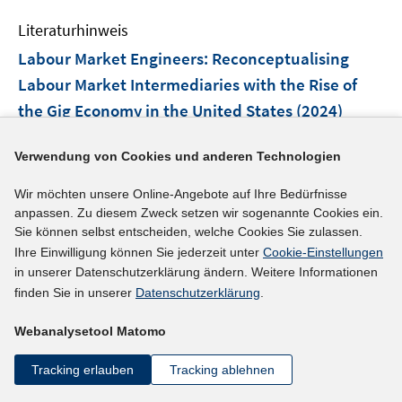
e
n
Literaturhinweis
m
F
Labour Market Engineers: Reconceptualising
e
Labour Market Intermediaries with the Rise of
n
the Gig Economy in the United States
(2024)
s
t
I
Baber, Ashley
;
Verwendung von Cookies und anderen Technologien
e
n
I
https://doi.org/10.1177/09500170221150087
r
n
n
Wir möchten unsere Online-Angebote auf Ihre Bedürfnisse
ö
e
n
anpassen. Zu diesem Zweck setzen wir sogenannte Cookies ein.
mehr Informationen
f
u
e
Sie können selbst entscheiden, welche Cookies Sie zulassen.
f
e
Ihre Einwilligung können Sie jederzeit unter
Cookie-Einstellungen
u
n
m
in unserer Datenschutzerklärung ändern. Weitere Informationen
e
e
F
finden Sie in unserer
Datenschutzerklärung
.
Literaturhinweis
m
n
e
F
Unemployment insurance for platform workers:
Webanalysetool Matomo
n
e
Challenges and approaches from a comparative
s
n
Tracking erlauben
Tracking ablehnen
perspective
(2024)
t
s
e