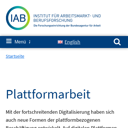
Springe
zum
Inhalt
Suchen nach:
≡
English
Menü
✘
Startseite
Plattformarbeit
Mit der fortschreitenden Digitalisierung haben sich
auch neue Formen der plattformbezogenen
Beschäftigung entwickelt. Auf digitalen Plattformen