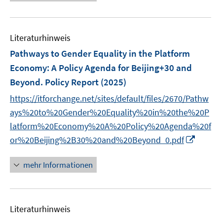
e
n
f
e
e
u
e
n
m
m
e
n
e
F
F
Literaturhinweis
m
n
e
e
F
Pathways to Gender Equality in the Platform
n
n
e
Economy
:
A Policy Agenda for Beijing+30 and
s
s
n
Beyond. Policy Report
t
(2025)
t
s
e
e
t
https://itforchange.net/sites/default/files/2670/Pathw
r
r
e
ays%20to%20Gender%20Equality%20in%20the%20P
ö
ö
r
latform%20Economy%20A%20Policy%20Agenda%20f
f
f
ö
I
or%20Beijing%2B30%20and%20Beyond_0.pdf
f
f
f
n
n
n
f
n
e
e
mehr Informationen
n
e
n
n
e
u
n
e
Literaturhinweis
m