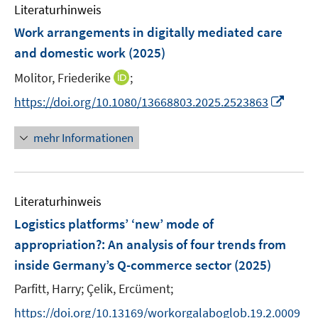
e
e
F
Literaturhinweis
m
n
n
e
F
Work arrangements in digitally mediated care
s
s
n
e
t
t
and domestic work
(2025)
s
n
e
e
t
I
Molitor, Friederike
;
s
r
r
e
n
t
I
https://doi.org/10.1080/13668803.2025.2523863
ö
ö
r
n
e
n
f
f
ö
e
r
n
f
f
mehr Informationen
f
u
ö
e
n
n
f
e
f
u
e
e
n
m
f
e
n
n
e
F
n
Literaturhinweis
m
n
e
e
F
Logistics platforms’ ‘new’ mode of
n
n
e
appropriation?
:
An analysis of four trends from
s
n
inside Germany’s Q-commerce sector
t
(2025)
s
e
t
Parfitt, Harry;
Çelik, Ercüment;
r
e
https://doi.org/10.13169/workorgalaboglob.19.2.0009
ö