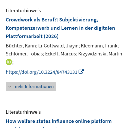
m
m
e
e
e
F
F
Literaturhinweis
m
n
n
e
e
F
Crowdwork als Beruf?
:
Subjektivierung,
s
s
n
n
e
t
t
Kompetenzerwerb und Lernen in der digitalen
s
s
n
e
e
Plattformarbeit
t
(2026)
t
s
r
r
e
e
t
Büchter, Karin;
Li-Gottwald, Jiayin;
Kleemann, Frank;
ö
ö
r
r
e
Schlömer, Tobias;
Eckelt, Marcus;
Krzywdzinski, Martin
f
f
ö
ö
r
f
f
I
;
f
f
ö
n
n
n
f
f
I
https://doi.org/10.3224/84743131
f
e
e
n
n
n
n
f
n
n
e
e
e
n
n
mehr Informationen
u
n
n
e
e
e
u
n
m
e
F
Literaturhinweis
m
e
F
How welfare states influence online platform
n
e