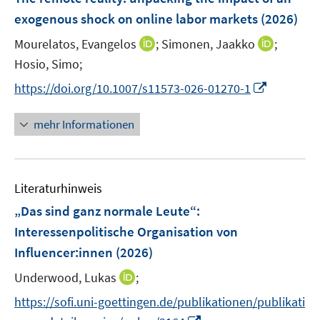
n
n
e
exogenous shock on online labor markets
(2026)
s
n
t
I
I
Mourelatos, Evangelos
;
Simonen, Jaakko
;
s
e
n
n
t
Hosio, Simo;
r
n
n
e
I
https://doi.org/10.1007/s11573-026-01270-1
ö
e
e
r
n
f
u
u
ö
n
mehr Informationen
f
e
e
f
e
n
m
m
f
u
e
F
F
n
e
n
e
e
e
Literaturhinweis
m
n
n
n
F
„Das sind ganz normale Leute“:
s
s
e
Interessenpolitische Organisation von
t
t
n
e
e
Influencer:innen
(2026)
s
r
r
t
I
Underwood, Lukas
;
ö
ö
e
n
f
f
https://sofi.uni-goettingen.de/publikationen/publikati
r
n
f
f
I