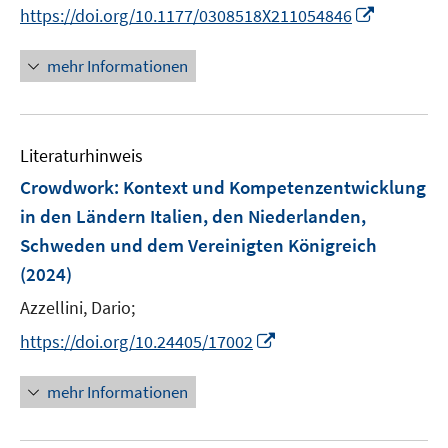
e
n
f
I
https://doi.org/10.1177/0308518X211054846
ö
r
n
f
n
f
ö
e
n
n
f
mehr Informationen
f
u
e
e
n
f
e
n
u
e
n
m
e
n
e
F
Literaturhinweis
m
n
e
F
Crowdwork: Kontext und Kompetenzentwicklung
n
e
in den Ländern Italien, den Niederlanden,
s
n
Schweden und dem Vereinigten Königreich
t
s
e
(2024)
t
r
e
Azzellini, Dario;
ö
r
I
f
https://doi.org/10.24405/17002
ö
n
f
f
n
n
mehr Informationen
f
e
e
n
u
n
e