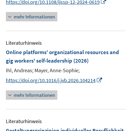
I
https://doi.org/10.1108/ijssp-12-2024-0619
r
n
n
n
ö
e
e
n
mehr Informationen
f
u
u
e
f
e
e
u
n
m
m
e
e
F
F
Literaturhinweis
m
n
e
e
F
Online platforms' organizational resources and
n
n
e
gig workers' self-leadership
(2026)
s
s
n
t
t
Ihl, Andreas;
Mayer, Anne-Sophie;
s
e
e
t
I
https://doi.org/10.1016/j.jvb.2026.104214
r
r
e
n
ö
ö
r
n
mehr Informationen
f
f
ö
e
f
f
f
u
n
n
f
e
e
e
n
Literaturhinweis
m
n
n
e
F
Gestaltungsprinzipien individueller Beruflichkeit