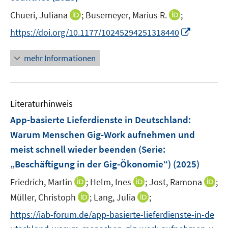
s
e
t
I
I
Chueri, Juliana
;
Busemeyer, Marius R.
;
r
e
n
n
I
https://doi.org/10.1177/10245294251318440
ö
r
n
n
n
f
ö
e
e
n
f
mehr Informationen
f
u
u
e
n
f
e
e
u
e
n
m
m
e
n
e
F
F
Literaturhinweis
m
n
e
e
F
App-basierte Lieferdienste in Deutschland:
n
n
e
Warum Menschen Gig-Work aufnehmen und
s
s
n
meist schnell wieder beenden (Serie:
t
t
s
e
e
„Beschäftigung in der Gig-Ökonomie“)
(2025)
t
r
r
e
I
I
I
Friedrich, Martin
;
Helm, Ines
;
Jost, Ramona
;
ö
ö
r
n
n
n
I
I
Müller, Christoph
;
Lang, Julia
;
f
f
ö
n
n
n
n
n
f
f
f
https://iab-forum.de/app-basierte-lieferdienste-in-de
e
e
e
n
n
n
n
f