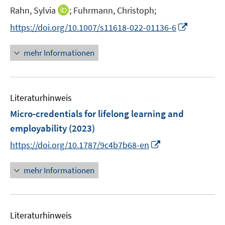
e
I
Rahn, Sylvia
;
Fuhrmann, Christoph;
r
n
I
https://doi.org/10.1007/s11618-022-01136-6
ö
n
n
f
e
n
mehr Informationen
f
u
e
n
e
u
e
m
e
n
F
Literaturhinweis
m
e
F
Micro-credentials for lifelong learning and
n
e
employability
(2023)
s
n
t
I
https://doi.org/10.1787/9c4b7b68-en
s
e
n
t
r
n
mehr Informationen
e
ö
e
r
f
u
ö
f
e
f
n
Literaturhinweis
m
f