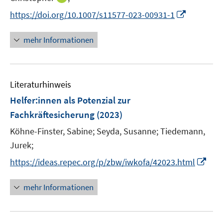
n
n
e
n
I
https://doi.org/10.1007/s11577-023-00931-1
e
e
r
n
n
u
u
ö
e
n
mehr Informationen
e
e
f
u
e
m
m
f
e
u
F
F
n
m
e
e
e
e
F
Literaturhinweis
m
n
n
n
e
F
Helfer:innen als Potenzial zur
s
s
n
e
t
t
Fachkräftesicherung
(2023)
s
n
e
e
t
Köhne-Finster, Sabine;
Seyda, Susanne;
Tiedemann,
s
r
r
e
t
Jurek;
ö
ö
r
e
I
f
f
https://ideas.repec.org/p/zbw/iwkofa/42023.html
ö
r
n
f
f
f
ö
n
n
n
mehr Informationen
f
f
e
e
e
n
f
u
n
n
e
n
e