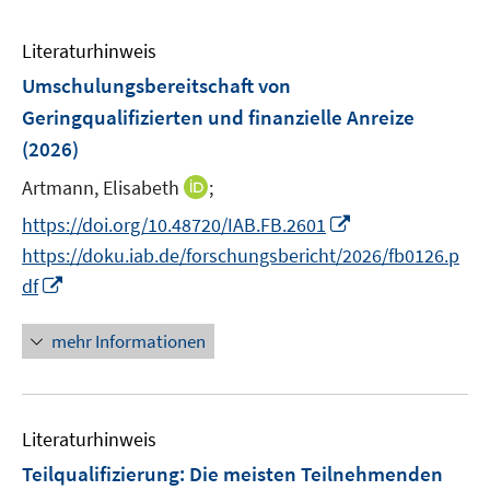
Literaturhinweis
Umschulungsbereitschaft von
Geringqualifizierten und finanzielle Anreize
(2026)
I
Artmann, Elisabeth
;
n
I
https://doi.org/10.48720/IAB.FB.2601
n
n
https://doku.iab.de/forschungsbericht/2026/fb0126.p
e
n
I
df
u
e
n
e
u
n
mehr Informationen
m
e
e
F
m
u
e
F
e
n
e
Literaturhinweis
m
s
n
F
Teilqualifizierung: Die meisten Teilnehmenden
t
s