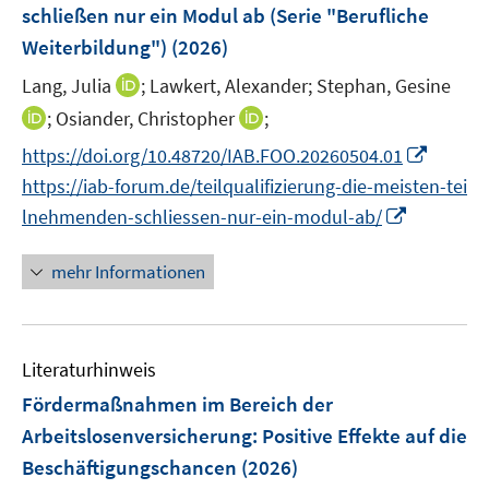
e
e
schließen nur ein Modul ab (Serie "Berufliche
t
n
r
Weiterbildung")
(2026)
e
s
ö
r
t
I
Lang, Julia
;
Lawkert, Alexander;
Stephan, Gesine
f
ö
e
n
f
I
I
;
Osiander, Christopher
;
f
r
n
n
n
n
f
I
https://doi.org/10.48720/IAB.FOO.20260504.01
ö
e
e
n
n
n
n
https://iab-forum.de/teilqualifizierung-die-meisten-tei
f
u
n
e
e
e
n
f
I
e
lnehmenden-schliessen-nur-ein-modul-ab/
u
u
n
e
n
n
m
e
e
u
e
n
F
mehr Informationen
m
m
e
n
e
e
F
F
m
u
n
e
e
F
e
s
n
n
e
Literaturhinweis
m
t
s
s
n
F
e
Fördermaßnahmen im Bereich der
t
t
s
e
r
e
e
Arbeitslosenversicherung: Positive Effekte auf die
t
n
ö
r
r
Beschäftigungschancen
(2026)
e
s
f
ö
ö