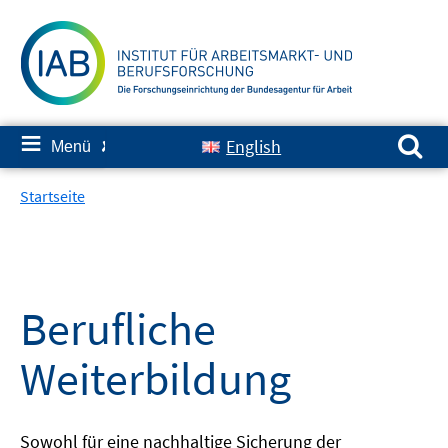
Springe
zum
Inhalt
Suchen nach:
≡
English
Menü
✘
Startseite
Berufliche
Weiterbildung
Sowohl für eine nachhaltige Sicherung der