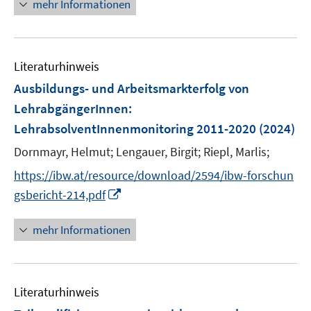
n
n
mehr Informationen
f
f
n
e
e
n
f
u
n
e
n
e
n
e
Literaturhinweis
m
n
F
Ausbildungs- und Arbeitsmarkterfolg von
e
LehrabgängerInnen
:
n
LehrabsolventInnenmonitoring 2011-2020
(2024)
s
t
Dornmayr, Helmut;
Lengauer, Birgit;
Riepl, Marlis;
e
https://ibw.at/resource/download/2594/ibw-forschun
r
I
gsbericht-214,pdf
ö
n
f
n
mehr Informationen
f
e
n
u
e
e
n
Literaturhinweis
m
F