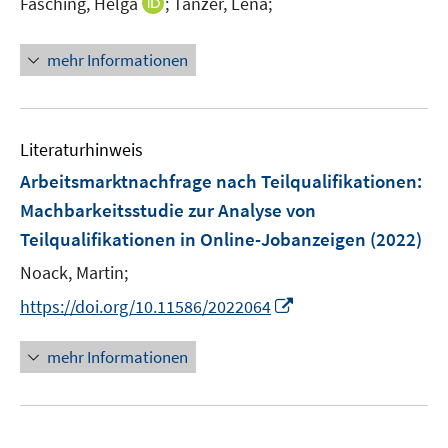
I
Fasching, Helga
;
Tanzer, Lena;
s
e
n
t
r
n
e
mehr Informationen
ö
e
r
f
u
ö
f
e
f
n
m
f
Literaturhinweis
e
F
n
Arbeitsmarktnachfrage nach Teilqualifikationen
:
n
e
e
Machbarkeitsstudie zur Analyse von
n
n
Teilqualifikationen in Online-Jobanzeigen
(2022)
s
t
Noack, Martin;
e
I
https://doi.org/10.11586/2022064
r
n
ö
n
mehr Informationen
f
e
f
u
n
e
e
m