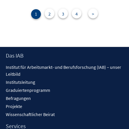
n
F
e
1
2
3
4
>
n
s
t
e
r
Footer
Das IAB
ö
Inhalt
f
Institut für Arbeitsmarkt- und Berufsforschung (IAB) – unser
f
Leitbild
n
Institutsleitung
e
n
Graduiertenprogramm
Befragungen
Projekte
Wissenschaftlicher Beirat
Services