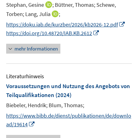
r
t
f
I
Stephan, Gesine
;
Büttner, Thomas;
Schewe,
f
f
ö
e
n
n
f
f
I
Torben;
Lang, Julia
;
f
r
e
n
n
n
n
f
I
https://doku.iab.de/kurzber/2026/kb2026-12.pdf
ö
n
e
e
e
n
n
n
I
https://doi.org/10.48720/IAB.KB.2612
f
u
n
n
e
e
n
n
f
e
u
n
e
n
n
mehr Informationen
m
e
u
e
e
F
m
e
u
n
e
F
m
e
n
e
F
Literaturhinweis
m
s
n
e
F
Voraussetzungen und Nutzung des Angebots von
t
s
n
e
e
Teilqualifikationen
(2024)
t
s
n
r
e
t
Biebeler, Hendrik;
Blum, Thomas;
s
ö
r
e
t
f
https://www.bibb.de/dienst/publikationen/de/downlo
ö
r
e
f
I
ad/19614
f
ö
r
n
n
f
f
ö
e