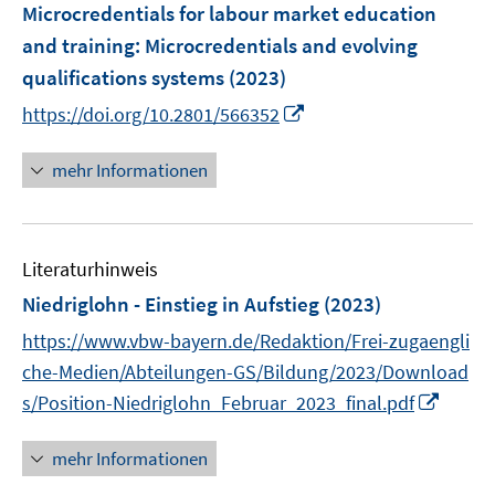
e
F
Microcredentials for labour market education
n
n
e
e
and training
:
Microcredentials and evolving
n
n
qualifications systems
(2023)
s
I
t
https://doi.org/10.2801/566352
n
e
n
r
mehr Informationen
e
ö
u
f
e
f
Literaturhinweis
m
n
F
e
Niedriglohn - Einstieg in Aufstieg
(2023)
e
n
https://www.vbw-bayern.de/Redaktion/Frei-zugaengli
n
che-Medien/Abteilungen-GS/Bildung/2023/Download
s
I
s/Position-Niedriglohn_Februar_2023_final.pdf
t
n
e
n
r
mehr Informationen
e
ö