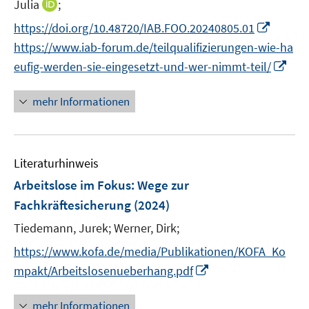
t
f
f
I
Julia
;
f
ö
n
n
e
n
n
n
f
I
https://doi.org/10.48720/IAB.FOO.20240805.01
f
e
e
r
e
e
n
n
n
f
https://www.iab-forum.de/teilqualifizierungen-wie-ha
u
u
ö
n
n
e
e
n
n
I
e
e
eufig-werden-sie-eingesetzt-und-wer-nimmt-teil/
f
u
n
e
e
n
m
m
f
e
u
n
n
F
F
n
mehr Informationen
m
e
e
e
e
e
F
m
u
n
n
n
e
F
e
s
s
n
e
Literaturhinweis
m
t
t
s
n
F
e
e
Arbeitslose im Fokus: Wege zur
t
s
e
r
r
e
Fachkräftesicherung
(2024)
t
n
ö
ö
r
e
Tiedemann, Jurek;
Werner, Dirk;
s
f
f
ö
r
t
f
f
https://www.kofa.de/media/Publikationen/KOFA_Ko
f
ö
e
n
n
f
I
mpakt/Arbeitslosenueberhang.pdf
f
r
e
e
n
n
f
ö
n
n
e
n
mehr Informationen
n