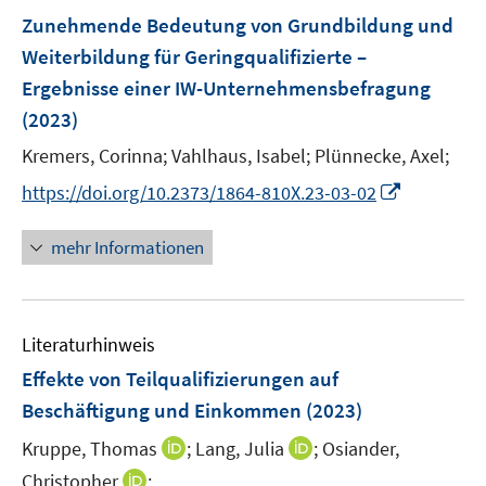
n
F
Zunehmende Bedeutung von Grundbildung und
s
e
Weiterbildung für Geringqualifizierte –
t
n
e
Ergebnisse einer IW-Unternehmensbefragung
s
r
(2023)
t
ö
e
Kremers, Corinna;
Vahlhaus, Isabel;
Plünnecke, Axel;
f
r
f
I
https://doi.org/10.2373/1864-810X.23-03-02
ö
n
n
f
e
n
mehr Informationen
f
n
e
n
u
e
e
n
Literaturhinweis
m
F
Effekte von Teilqualifizierungen auf
e
Beschäftigung und Einkommen
(2023)
n
I
I
Kruppe, Thomas
;
Lang, Julia
;
Osiander,
s
n
n
t
I
Christopher
;