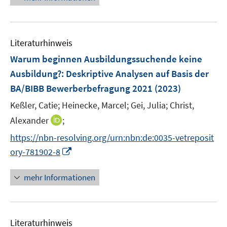
f
n
e
e
f
u
n
n
e
e
Literaturhinweis
m
n
F
Warum beginnen Ausbildungssuchende keine
e
Ausbildung?
:
Deskriptive Analysen auf Basis der
n
BA/BIBB Bewerberbefragung 2021
(2023)
s
t
Keßler, Catie;
Heinecke, Marcel;
Gei, Julia;
Christ,
e
I
Alexander
;
r
n
https://nbn-resolving.org/urn:nbn:de:0035-vetreposit
ö
n
I
ory-781902-8
f
e
n
f
u
n
n
mehr Informationen
e
e
e
m
u
n
F
e
e
Literaturhinweis
m