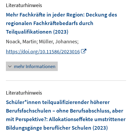
n
e
Literaturhinweis
m
n
F
Mehr Fachkräfte in jeder Region
:
Deckung des
e
regionalen Fachkräftebedarfs durch
n
Teilqualifikationen
(2023)
s
t
Noack, Martin;
Müller, Johannes;
e
I
https://doi.org/10.11586/2023016
r
n
ö
n
mehr Informationen
f
e
f
u
n
e
e
Literaturhinweis
m
n
F
Schüler*innen teilqualifizierender höherer
e
Berufsfachschulen – ohne Berufsabschluss, aber
n
mit Perspektive?
:
Allokationseffekte umstrittener
s
Bildungsgänge beruflicher Schulen
(2023)
t