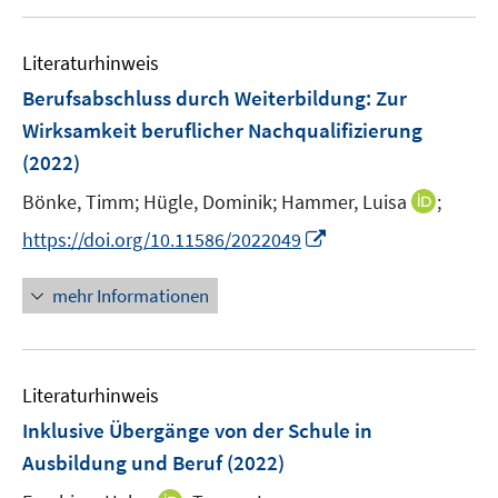
u
f
e
f
Literaturhinweis
m
n
F
e
Berufsabschluss durch Weiterbildung
:
Zur
e
n
Wirksamkeit beruflicher Nachqualifizierung
n
(2022)
s
t
I
Bönke, Timm;
Hügle, Dominik;
Hammer, Luisa
;
e
n
I
https://doi.org/10.11586/2022049
r
n
n
ö
e
n
mehr Informationen
f
u
e
f
e
u
n
m
e
e
F
Literaturhinweis
m
n
e
F
Inklusive Übergänge von der Schule in
n
e
Ausbildung und Beruf
(2022)
s
n
t