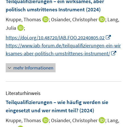
Teilqualifizierungen – ein wirksames, aber
e
politisch umstrittenes Instrument
(2024)
n
I
I
Kruppe, Thomas
;
Osiander, Christopher
;
Lang,
s
n
n
t
I
Julia
;
n
n
e
n
I
https://doi.org/10.48720/IAB.FOO.20240805.02
e
e
r
n
n
https://www.iab-forum.de/teilqualifizierungen-ein-wir
u
u
ö
e
n
I
e
e
ksames-aber-politisch-umstrittenes-instrument/
f
u
e
n
m
m
f
e
u
n
F
F
n
mehr Informationen
m
e
e
e
e
e
F
m
u
n
n
n
e
F
e
s
s
n
e
Literaturhinweis
m
t
t
s
n
F
e
e
Teilqualifizierungen – wie häufig werden sie
t
s
e
r
r
e
eingesetzt und wer nimmt teil?
(2024)
t
n
ö
ö
r
e
I
I
Kruppe, Thomas
;
Osiander, Christopher
;
Lang,
s
f
f
ö
r
n
n