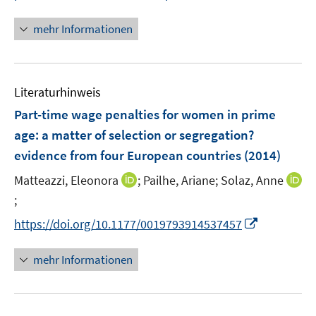
n
n
mehr Informationen
e
u
e
Literaturhinweis
m
F
Part-time wage penalties for women in prime
e
age
:
a matter of selection or segregation?
n
evidence from four European countries
(2014)
s
t
I
Matteazzi, Eleonora
;
Pailhe, Ariane;
Solaz, Anne
e
n
;
I
r
n
n
I
https://doi.org/10.1177/0019793914537457
ö
e
n
n
f
u
e
n
mehr Informationen
f
e
u
e
n
m
e
u
e
F
m
e
n
e