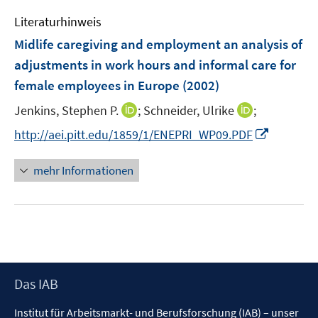
e
Literaturhinweis
m
F
Midlife caregiving and employment an analysis of
e
adjustments in work hours and informal care for
n
female employees in Europe
(2002)
s
t
I
I
Jenkins, Stephen P.
;
Schneider, Ulrike
;
e
n
n
I
http://aei.pitt.edu/1859/1/ENEPRI_WP09.PDF
r
n
n
n
ö
e
e
n
mehr Informationen
f
u
u
e
f
e
e
u
n
m
m
e
e
F
F
m
n
e
e
F
n
n
e
s
s
Footer
Das IAB
n
t
t
Inhalt
s
Institut für Arbeitsmarkt- und Berufsforschung (IAB) – unser
e
e