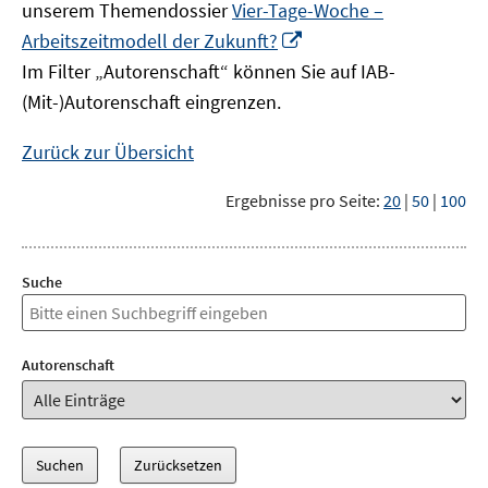
unserem Themendossier
Vier-Tage-Woche –
In
Arbeitszeitmodell der Zukunft?
neuem
Im Filter „Autorenschaft“ können Sie auf IAB-
Fenster
(Mit-)Autorenschaft eingrenzen.
öffnen
Zurück zur Übersicht
Ergebnisse pro Seite:
20
|
50
|
100
Suche
Autorenschaft