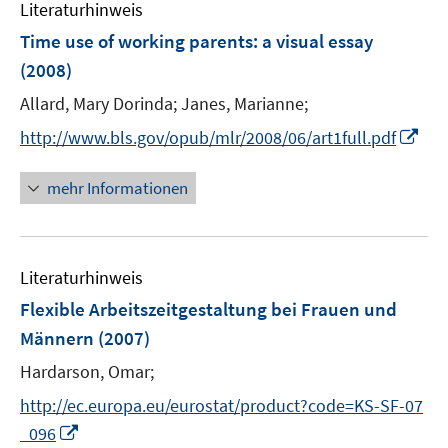
F
Literaturhinweis
m
n
e
F
Time use of working parents
:
a visual essay
s
n
e
(2008)
t
s
n
e
t
Allard, Mary Dorinda;
Janes, Marianne;
s
r
e
t
I
http://www.bls.gov/opub/mlr/2008/06/art1full.pdf
ö
r
e
n
f
ö
r
n
mehr Informationen
f
f
ö
e
n
f
f
u
e
n
f
e
n
e
n
Literaturhinweis
m
n
e
F
Flexible Arbeitszeitgestaltung bei Frauen und
n
e
Männern
(2007)
n
Hardarson, Omar;
s
t
http://ec.europa.eu/eurostat/product?code=KS-SF-07
e
I
_096
r