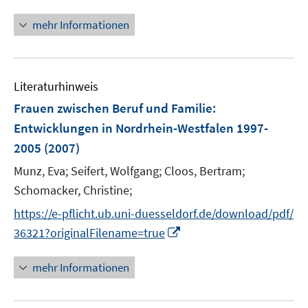
n
ö
n
mehr Informationen
f
e
f
u
n
e
e
Literaturhinweis
m
n
F
Frauen zwischen Beruf und Familie
:
e
Entwicklungen in Nordrhein-Westfalen 1997-
n
2005
(2007)
s
t
Munz, Eva;
Seifert, Wolfgang;
Cloos, Bertram;
e
Schomacker, Christine;
r
https://e-pflicht.ub.uni-duesseldorf.de/download/pdf/
ö
I
36321?originalFilename=true
f
n
f
n
mehr Informationen
n
e
e
u
n