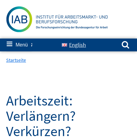
Springe
zum
Inhalt
Suchen nach:
≡
English
Menü
✘
Startseite
Arbeitszeit:
Verlängern?
Verkürzen?