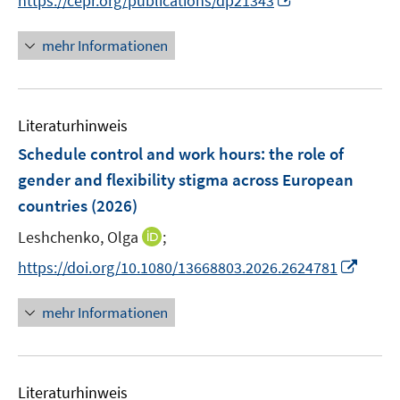
https://cepr.org/publications/dp21343
n
n
e
n
mehr Informationen
u
e
e
u
m
e
F
Literaturhinweis
m
e
F
Schedule control and work hours: the role of
n
e
gender and flexibility stigma across European
s
n
countries
(2026)
t
s
e
t
I
Leshchenko, Olga
;
r
e
n
I
https://doi.org/10.1080/13668803.2026.2624781
ö
r
n
n
f
ö
e
n
f
mehr Informationen
f
u
e
n
f
e
u
e
n
m
e
n
e
F
Literaturhinweis
m