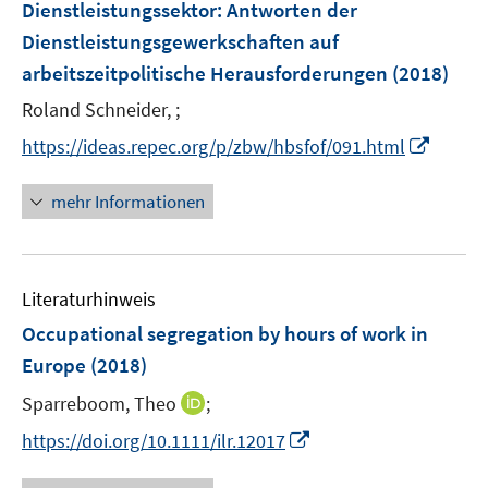
Dienstleistungssektor
:
Antworten der
n
Dienstleistungsgewerkschaften auf
s
arbeitszeitpolitische Herausforderungen
(2018)
t
e
Roland Schneider, ;
r
I
https://ideas.repec.org/p/zbw/hbsfof/091.html
ö
n
f
n
mehr Informationen
f
e
n
u
e
e
n
Literaturhinweis
m
F
Occupational segregation by hours of work in
e
Europe
(2018)
n
I
Sparreboom, Theo
;
s
n
t
I
https://doi.org/10.1111/ilr.12017
n
e
n
e
r