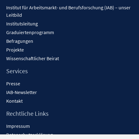
Inhalt
n
Institut für Arbeitsmarkt- und Berufsforschung (IAB) – unser
e
Leitbild
n
Institutsleitung
Graduiertenprogramm
Befragungen
Projekte
Wissenschaftlicher Beirat
Services
Presse
IAB-Newsletter
Kontakt
Rechtliche Links
Impressum
Datenschutzerklärung