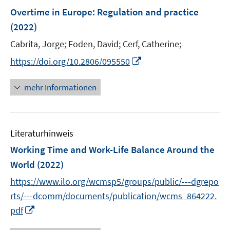
n
e
F
Overtime in Europe: Regulation and practice
n
e
(2022)
s
n
t
Cabrita, Jorge;
Foden, David;
Cerf, Catherine;
s
e
t
I
https://doi.org/10.2806/095550
r
e
n
ö
r
n
mehr Informationen
f
ö
e
f
f
u
n
f
e
e
n
Literaturhinweis
m
n
e
F
Working Time and Work-Life Balance Around the
n
e
World
(2022)
n
https://www.ilo.org/wcmsp5/groups/public/---dgrepo
s
t
rts/---dcomm/documents/publication/wcms_864222.
e
I
pdf
r
n