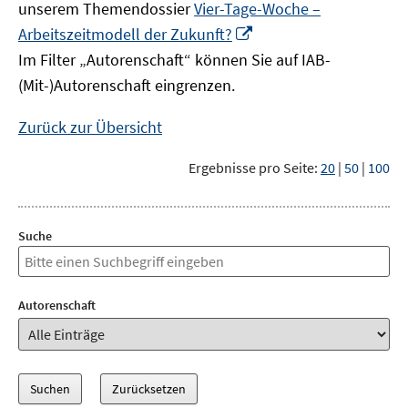
unserem Themendossier
Vier-Tage-Woche –
In
Arbeitszeitmodell der Zukunft?
neuem
Im Filter „Autorenschaft“ können Sie auf IAB-
Fenster
(Mit-)Autorenschaft eingrenzen.
öffnen
Zurück zur Übersicht
Ergebnisse pro Seite:
20
|
50
|
100
Suche
Autorenschaft