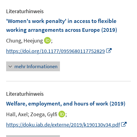
m
e
n
F
Literaturhinweis
m
e
F
'Women's work penalty' in access to flexible
n
e
working arrangements across Europe
(2019)
s
n
t
I
Chung, Heejung
;
s
e
n
t
I
https://doi.org/10.1177/0959680117752829
r
n
e
n
ö
e
r
n
mehr Informationen
f
u
ö
e
f
e
f
u
n
m
f
e
e
F
n
Literaturhinweis
m
n
e
e
F
Welfare, employment, and hours of work
(2019)
n
n
e
s
I
Hall, Axel;
Zoega, Gylfi
;
n
t
n
s
I
https://doku.iab.de/externe/2019/k190130v34.pdf
e
n
t
n
r
e