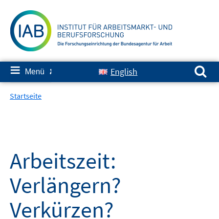
Springe
zum
Inhalt
Suchen nach:
≡
English
Menü
✘
Startseite
Arbeitszeit:
Verlängern?
Verkürzen?