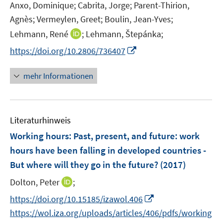
Anxo, Dominique;
Cabrita, Jorge;
Parent-Thirion,
s
t
Agnès;
Vermeylen, Greet;
Boulin, Jean-Yves;
e
I
Lehmann, René
;
Lehmann, Štepánka;
r
n
I
https://doi.org/10.2806/736407
ö
n
n
f
e
n
mehr Informationen
f
u
e
n
e
u
e
m
e
n
F
Literaturhinweis
m
e
F
Working hours: Past, present, and future
:
work
n
e
hours have been falling in developed countries -
s
n
But where will they go in the future?
t
(2017)
s
e
t
I
Dolton, Peter
;
r
e
n
I
https://doi.org/10.15185/izawol.406
ö
r
n
n
f
https://wol.iza.org/uploads/articles/406/pdfs/working
ö
e
n