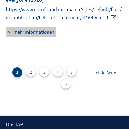
n
e
https://www.eurofound.europa.eu/sites/default/files/
s
r
I
t
ef_publication/field_ef_document/ef1649en.pdf
ö
n
e
f
n
r
mehr Informationen
f
e
ö
n
u
f
e
e
f
n
m
n
F
e
e
1
2
3
4
5
n
...
Letzte Seite
n
>
s
t
e
r
ö
f
Footer
Das IAB
f