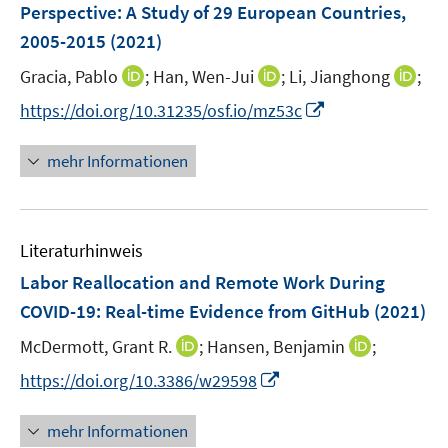
e
Perspective
:
A Study of 29 European Countries,
t
n
e
2005-2015
(2021)
s
r
t
I
I
I
Gracia, Pablo
;
Han, Wen-Jui
;
Li, Jianghong
;
ö
e
n
n
n
I
f
https://doi.org/10.31235/osf.io/mz53c
r
n
n
n
n
f
ö
e
e
e
n
n
mehr Informationen
f
u
u
u
e
e
f
e
e
e
u
n
n
m
m
m
e
e
F
F
F
Literaturhinweis
m
n
e
e
e
F
Labor Reallocation and Remote Work During
n
n
n
e
COVID-19: Real-time Evidence from GitHub
(2021)
s
s
s
n
t
t
t
I
I
McDermott, Grant R.
;
Hansen, Benjamin
;
s
e
e
e
n
n
t
I
https://doi.org/10.3386/w29598
r
r
r
n
n
e
n
ö
ö
ö
e
e
r
n
mehr Informationen
f
f
f
u
u
ö