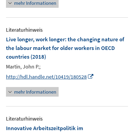
e
n
mehr Informationen
ö
u
r
e
f
e
ö
u
f
m
f
e
n
F
Literaturhinweis
f
m
e
e
n
F
Live longer, work longer
:
the changing nature of
n
n
e
e
the labour market for older workers in OECD
s
n
n
countries
(2018)
t
s
e
t
Martin, John P.;
r
e
I
http://hdl.handle.net/10419/180528
ö
r
n
f
ö
n
mehr Informationen
f
f
e
n
f
u
e
n
e
n
e
Literaturhinweis
m
n
F
Innovative Arbeitszeitpolitik im
e