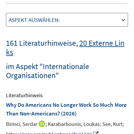
ASPEKT AUSWÄHLEN:
161 Literaturhinweise
,
20 Externe Lin
ks
im Aspekt "Internationale
Organisationen"
Literaturhinweis
Why Do Americans No Longer Work So Much More
Than Non-Americans?
(2026)
I
Birinci, Serdar
;
Karabarbounis, Loukas;
See, Kurt;
n
I