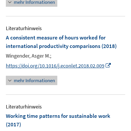
n
mehr Informationen
u
ö
e
e
f
u
m
f
e
F
n
Literaturhinweis
m
e
e
F
A consistent measure of hours worked for
n
n
e
international productivity comparisons
(2018)
s
n
t
Wingender, Asger M.;
s
e
t
I
https://doi.org/10.1016/j.econlet.2018.02.009
r
e
n
ö
r
n
mehr Informationen
f
ö
e
f
f
u
n
f
e
e
n
Literaturhinweis
m
n
e
F
Working time patterns for sustainable work
n
e
(2017)
n