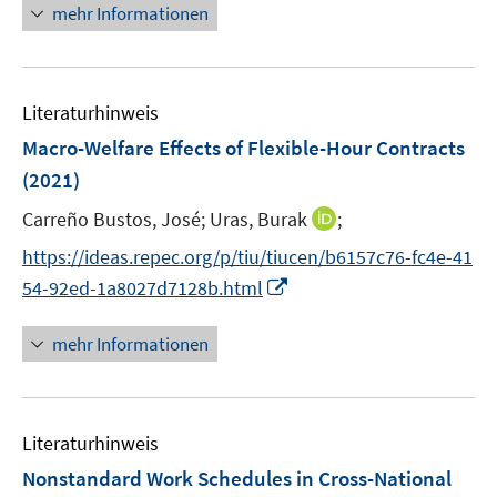
ö
n
mehr Informationen
f
e
f
u
n
e
e
Literaturhinweis
m
n
F
Macro-Welfare Effects of Flexible-Hour Contracts
e
(2021)
n
I
Carreño Bustos, José;
Uras, Burak
;
s
n
t
https://ideas.repec.org/p/tiu/tiucen/b6157c76-fc4e-41
n
e
I
54-92ed-1a8027d7128b.html
e
r
n
u
ö
n
mehr Informationen
e
f
e
m
f
u
F
n
e
e
e
Literaturhinweis
m
n
n
F
Nonstandard Work Schedules in Cross-National
s