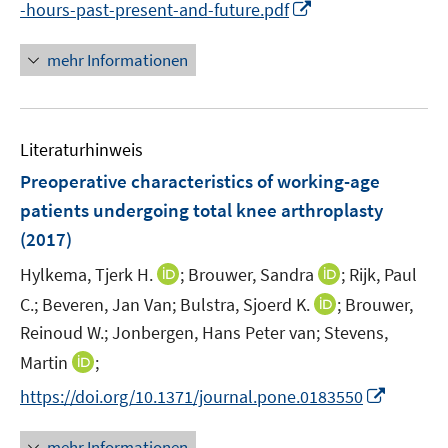
f
I
-hours-past-present-and-future.pdf
f
u
e
n
n
f
e
u
e
n
n
mehr Informationen
m
e
n
e
e
F
m
u
n
e
F
e
n
e
Literaturhinweis
m
s
n
F
Preoperative characteristics of working-age
t
s
e
e
patients undergoing total knee arthroplasty
t
n
r
(2017)
e
s
ö
r
t
I
I
Hylkema, Tjerk H.
;
Brouwer, Sandra
;
Rijk, Paul
f
ö
e
n
n
f
I
C.;
Beveren, Jan Van;
Bulstra, Sjoerd K.
;
Brouwer,
f
r
n
n
n
n
Reinoud W.;
Jonbergen, Hans Peter van;
Stevens,
f
ö
e
e
e
n
n
I
Martin
;
f
u
u
n
e
e
n
f
e
e
I
https://doi.org/10.1371/journal.pone.0183550
u
n
n
n
m
m
n
e
e
e
F
F
n
mehr Informationen
m