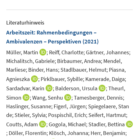
e
f
f
f
e
e
f
u
n
n
n
m
m
f
e
e
e
e
F
F
n
Literaturhinweis
m
n
n
n
e
e
e
F
Arbeitszeit
:
Rahmenbedingungen –
n
n
n
e
Ambivalenzen – Perspektiven
(2021)
s
s
n
t
t
I
Müller, Martin
;
Reiff, Charlotte;
Gärtner, Johannes;
s
e
e
n
t
Michalitsch, Gabriele;
Birbaumer, Andrea;
Mendel,
r
r
n
e
Marliese;
Binder, Hans;
Stadlbauer, Helmut;
Piasna,
ö
ö
e
r
I
Agnieszka
;
Pirklbauer, Sybille;
Kamerade, Daiga;
f
f
u
ö
n
f
f
I
I
Sardadvar, Karin
;
Balderson, Ursula
;
Theurl,
e
f
n
n
n
n
n
m
I
I
f
Simon
;
Wang, Senhu
;
Tamesberger, Dennis;
e
e
e
n
n
F
n
n
n
Haslinger, Susanne;
Figerl, Jürgen;
Spiegelaere, Stan
u
n
n
e
e
e
n
n
e
de;
Stieler, Sylvia;
Pospischil, Erich;
Seifert, Hartmut;
e
u
u
n
e
e
n
m
I
Coutts, Adam
;
Gogola, Michael;
Stadler, Bettina
e
e
s
u
u
F
n
m
m
;
Döller, Florentin;
Klösch, Johanna;
Herr, Benjamin;
I
t
e
e
e
n