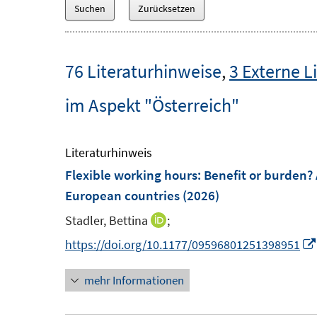
76 Literaturhinweise
,
3 Externe L
im Aspekt "Österreich"
Literaturhinweis
Flexible working hours: Benefit or burden? 
European countries
(2026)
Stadler, Bettina
;
I
n
https://doi.org/10.1177/09596801251398951
n
mehr Informationen
e
u