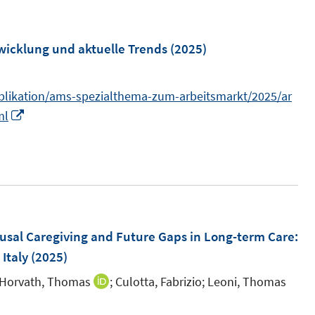
u
e
m
wicklung und aktuelle Trends
(2025)
F
e
ublikation/ams-spezialthema-zum-arbeitsmarkt/2025/ar
n
I
ml
s
n
t
n
e
e
r
u
ö
e
f
m
sal Caregiving and Future Gaps in Long-term Care:
f
F
Italy
(2025)
n
e
Horvath, Thomas
e
;
Culotta, Fabrizio;
Leoni, Thomas
I
n
n
n
s