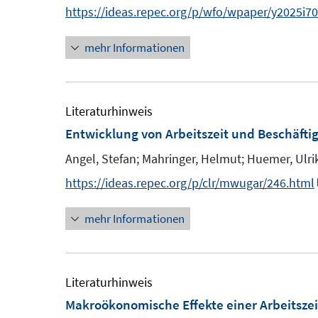
n
n
n
https://ideas.repec.org/p/wfo/wpaper/y2025i7
e
n
n
u
e
mehr Informationen
e
e
u
u
m
e
e
F
m
m
Literaturhinweis
e
F
F
Entwicklung von Arbeitszeit und Beschäftig
n
e
e
Angel, Stefan;
Mahringer, Helmut;
Huemer, Ulri
s
n
n
https://ideas.repec.org/p/clr/mwugar/246.html
t
s
s
e
t
t
mehr Informationen
r
e
e
ö
r
r
f
ö
ö
Literaturhinweis
f
f
f
Makroökonomische Effekte einer Arbeitszei
n
f
f