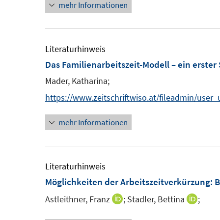
mehr Informationen
e
e
e
u
u
r
e
e
ö
m
m
Literaturhinweis
f
F
F
Das Familienarbeitszeit-Modell – ein erster
f
e
e
Mader, Katharina;
n
n
n
e
https://www.zeitschriftwiso.at/fileadmin/user
s
s
n
t
t
mehr Informationen
e
e
r
r
ö
ö
Literaturhinweis
f
f
Möglichkeiten der Arbeitszeitverkürzung: B
f
f
n
n
Astleithner, Franz
;
Stadler, Bettina
;
I
I
e
e
n
n