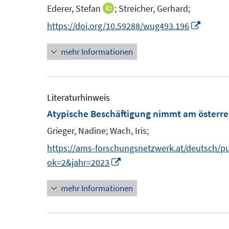
e
n
n
Ederer, Stefan
;
Streicher, Gerhard;
I
n
e
e
n
I
https://doi.org/10.59288/wug493.196
n
n
n
n
mehr Informationen
e
n
u
e
e
u
m
e
Literaturhinweis
F
m
Atypische Beschäftigung nimmt am österre
e
F
Grieger, Nadine;
Wach, Iris;
n
e
https://ams-forschungsnetzwerk.at/deutsch/
s
n
I
ok=2&jahr=2023
t
s
n
e
t
mehr Informationen
n
r
e
e
ö
r
u
f
ö