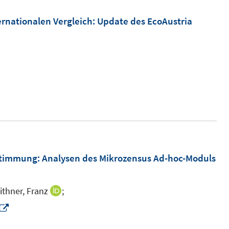
rnationalen Vergleich: Update des EcoAustria
stimmung: Analysen des Mikrozensus Ad-hoc-Moduls
ithner, Franz
;
I
n
I
n
n