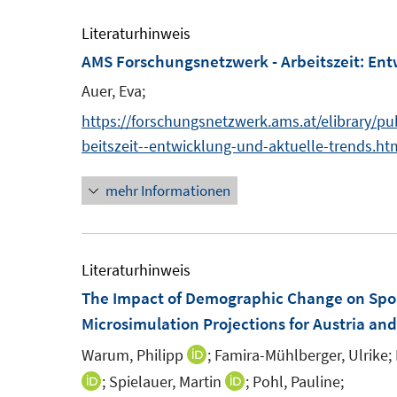
e
m
Literaturhinweis
F
AMS Forschungsnetzwerk - Arbeitszeit: Ent
e
Auer, Eva;
n
https://forschungsnetzwerk.ams.at/elibrary/p
s
beitszeit--entwicklung-und-aktuelle-trends.ht
t
e
mehr Informationen
r
ö
f
Literaturhinweis
f
The Impact of Demographic Change on Spou
n
Microsimulation Projections for Austria and 
e
n
Warum, Philipp
;
Famira-Mühlberger, Ulrike;
I
n
;
Spielauer, Martin
;
Pohl, Pauline;
I
I