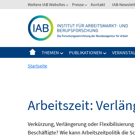
Springe
Weitere IAB Websites
Presse
Kontakt
IAB-Newslet
zum
Inhalt
THEMEN
PUBLIKATIONEN
VERANSTA
Startseite
Arbeitszeit: Verlän
Verkürzung, Verlängerung oder Flexibilisieru
Beschäftigte? Wie kann Arbeitszeitpolitik die 