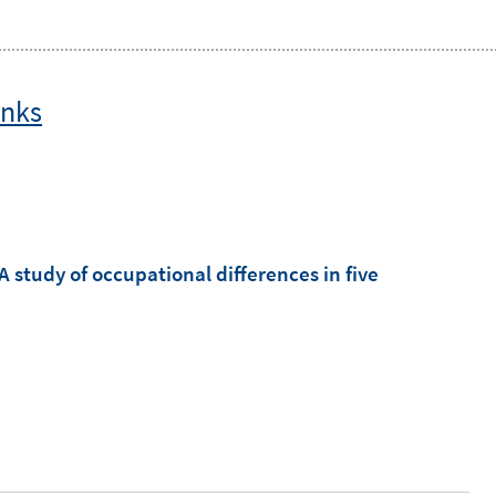
inks
A study of occupational differences in five
I
n
n
e