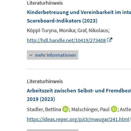
e
Literaturhinweis
f
f
m
Kinderbetreuung und Vereinbarkeit im inte
n
f
F
Scoreboard-Indikators
(2023)
e
n
e
n
Köppl-Turyna, Monika;
Graf, Nikolaus;
e
n
n
I
http://hdl.handle.net/10419/273408
s
n
t
mehr Informationen
n
e
e
r
u
ö
e
Literaturhinweis
f
m
Arbeitszeit zwischen Selbst- und Fremdbe
f
F
2019
(2023)
n
e
e
Stadler, Bettina
;
Malschinger, Paul
;
Astle
I
I
n
n
n
n
https://ideas.repec.org/p/clr/mwugar/241.html
s
n
n
t