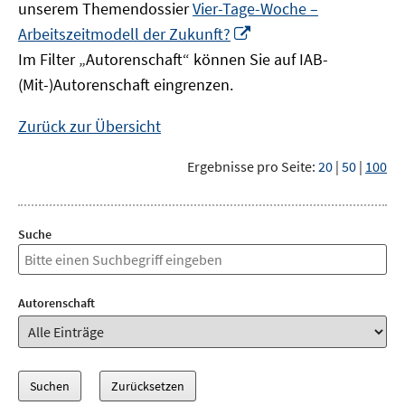
unserem Themendossier
Vier-Tage-Woche –
In
Arbeitszeitmodell der Zukunft?
neuem
Im Filter „Autorenschaft“ können Sie auf IAB-
Fenster
(Mit-)Autorenschaft eingrenzen.
öffnen
Zurück zur Übersicht
Ergebnisse pro Seite:
20
|
50
|
100
Suche
Autorenschaft