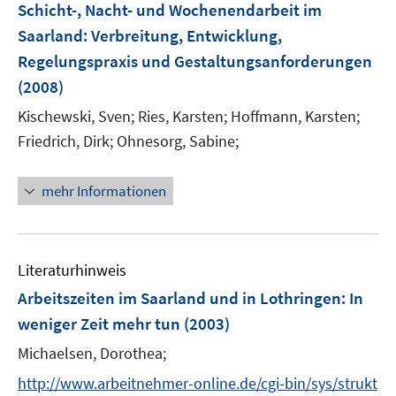
F
Schicht-, Nacht- und Wochenendarbeit im
t
e
e
Saarland
:
Verbreitung, Entwicklung,
n
r
Regelungspraxis und Gestaltungsanforderungen
s
ö
(2008)
t
f
e
Kischewski, Sven;
Ries, Karsten;
Hoffmann, Karsten;
f
r
n
Friedrich, Dirk;
Ohnesorg, Sabine;
ö
e
f
n
mehr Informationen
f
n
e
n
Literaturhinweis
Arbeitszeiten im Saarland und in Lothringen: In
weniger Zeit mehr tun
(2003)
Michaelsen, Dorothea;
http://www.arbeitnehmer-online.de/cgi-bin/sys/strukt