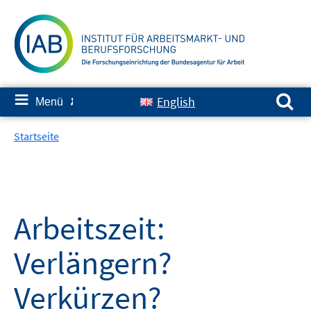
Springe
zum
Inhalt
Suchen nach:
≡
English
Menü
✘
Startseite
Arbeitszeit:
Verlängern?
Verkürzen?