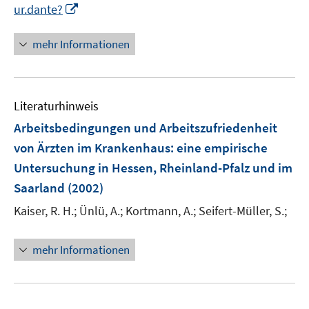
I
ur.dante?
n
n
mehr Informationen
e
u
e
Literaturhinweis
m
F
Arbeitsbedingungen und Arbeitszufriedenheit
e
von Ärzten im Krankenhaus
:
eine empirische
n
Untersuchung in Hessen, Rheinland-Pfalz und im
s
Saarland
(2002)
t
e
Kaiser, R. H.;
Ünlü, A.;
Kortmann, A.;
Seifert-Müller, S.;
r
ö
mehr Informationen
f
f
n
e