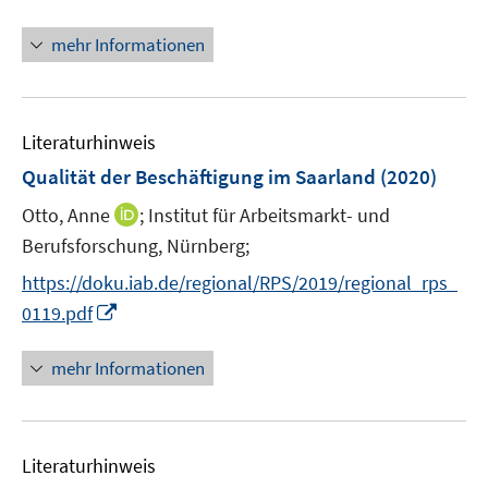
n
n
mehr Informationen
e
u
e
Literaturhinweis
m
F
Qualität der Beschäftigung im Saarland
(2020)
e
I
Otto, Anne
;
Institut für Arbeitsmarkt- und
n
n
Berufsforschung, Nürnberg;
s
n
t
https://doku.iab.de/regional/RPS/2019/regional_rps_
e
e
I
0119.pdf
u
r
n
e
ö
n
mehr Informationen
m
f
e
F
f
u
e
n
e
n
e
Literaturhinweis
m
s
n