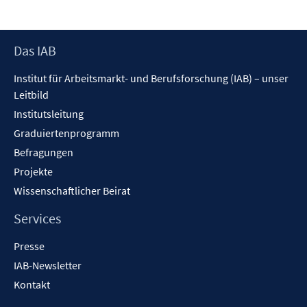
n
Footer
Das IAB
Inhalt
Institut für Arbeitsmarkt- und Berufsforschung (IAB) – unser
Leitbild
Institutsleitung
Graduiertenprogramm
Befragungen
Projekte
Wissenschaftlicher Beirat
Services
Presse
IAB-Newsletter
Kontakt