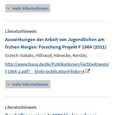
n
n
mehr Informationen
e
u
e
Literaturhinweis
m
F
Auswirkungen der Arbeit von Jugendlichen am
e
frühen Morgen
:
Forschung Projekt F 1964
(2011)
n
Grzech-Sukalo, Hiltraud;
Hänecke, Kerstin;
s
t
http://www.baua.de/de/Publikationen/Fachbeitraege/
e
I
F1964-2.pdf?__blob=publicationFile&v=4
r
n
ö
n
mehr Informationen
f
e
f
u
n
e
e
Literaturhinweis
m
n
F