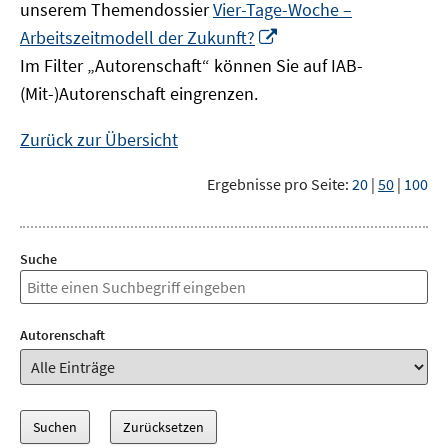
unserem Themendossier
Vier-Tage-Woche –
In
Arbeitszeitmodell der Zukunft?
neuem
Im Filter „Autorenschaft“ können Sie auf IAB-
Fenster
(Mit-)Autorenschaft eingrenzen.
öffnen
Zurück zur Übersicht
Ergebnisse pro Seite:
20
|
50
|
100
Suche
Autorenschaft