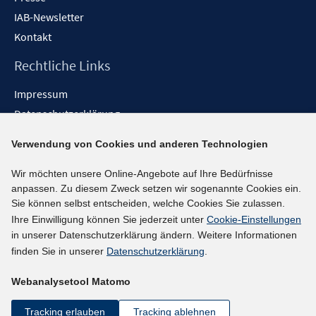
IAB-Newsletter
Kontakt
Rechtliche Links
Impressum
Datenschutzerklärung
Erklärung zur Barrierefreiheit
Verwendung von Cookies und anderen Technologien
Barrieren melden
Wir möchten unsere Online-Angebote auf Ihre Bedürfnisse
Social-Media-Kanäle
anpassen. Zu diesem Zweck setzen wir sogenannte Cookies ein.
Sie können selbst entscheiden, welche Cookies Sie zulassen.
BlueSky
Ihre Einwilligung können Sie jederzeit unter
Cookie-Einstellungen
YouTube
in unserer Datenschutzerklärung ändern. Weitere Informationen
LinkedIn
finden Sie in unserer
Datenschutzerklärung
.
XING
Webanalysetool Matomo
kununu
Netiquette
Tracking erlauben
Tracking ablehnen