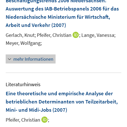
Beschäftigungstrends 2006 Niedersachsen
:
e
Auswertung des IAB-Betriebspanels 2006 für das
n
Niedersächsische Ministerium für Wirtschaft,
s
Arbeit und Verkehr
(2007)
t
e
I
Gerlach, Knut;
Pfeifer, Christian
;
Lange, Vanessa;
r
n
Meyer, Wolfgang;
ö
n
f
e
mehr Informationen
f
u
n
e
e
m
n
F
Literaturhinweis
e
Eine theoretische und empirische Analyse der
n
betrieblichen Determinanten von Teilzeitarbeit,
s
Mini- und Midi-Jobs
(2007)
t
e
I
Pfeifer, Christian
;
r
n