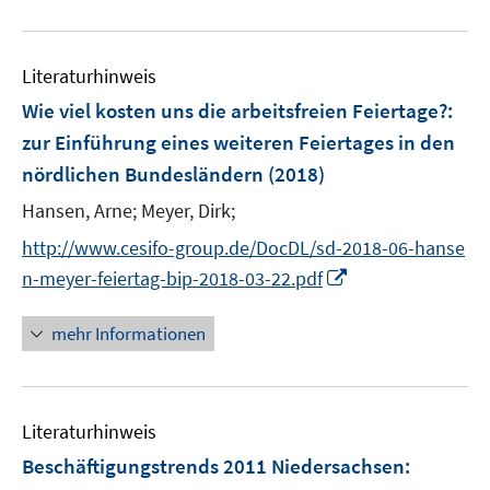
m
e
u
F
m
e
e
F
Literaturhinweis
m
n
e
F
Wie viel kosten uns die arbeitsfreien Feiertage?
:
s
n
e
t
zur Einführung eines weiteren Feiertages in den
s
n
e
nördlichen Bundesländern
t
(2018)
s
r
e
t
Hansen, Arne;
Meyer, Dirk;
ö
r
e
f
http://www.cesifo-group.de/DocDL/sd-2018-06-hanse
ö
r
f
I
n-meyer-feiertag-bip-2018-03-22.pdf
f
ö
n
n
f
f
e
n
n
mehr Informationen
f
n
e
e
n
u
n
e
e
n
Literaturhinweis
m
F
Beschäftigungstrends 2011 Niedersachsen
:
e