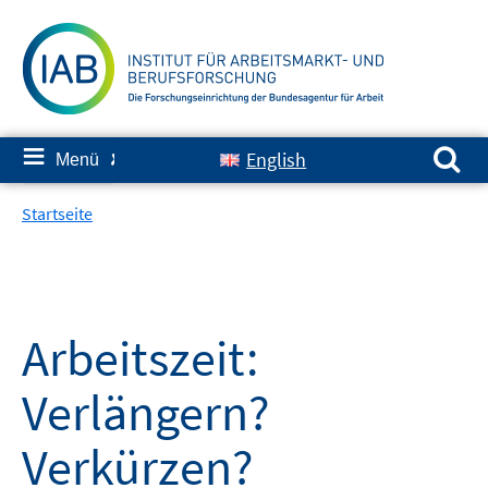
Springe
zum
Inhalt
Suchen nach:
≡
English
Menü
✘
Startseite
Arbeitszeit:
Verlängern?
Verkürzen?