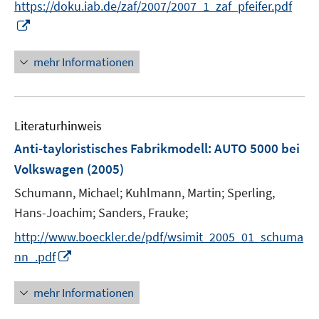
https://doku.iab.de/zaf/2007/2007_1_zaf_pfeifer.pdf
ö
n
I
f
e
n
f
u
n
n
mehr Informationen
e
e
e
m
u
n
F
e
e
Literaturhinweis
m
n
F
Anti-tayloristisches Fabrikmodell
:
AUTO 5000 bei
s
e
Volkswagen
(2005)
t
n
e
Schumann, Michael;
Kuhlmann, Martin;
Sperling,
s
r
t
Hans-Joachim;
Sanders, Frauke;
ö
e
http://www.boeckler.de/pdf/wsimit_2005_01_schuma
f
r
I
f
nn_.pdf
ö
n
n
f
n
e
mehr Informationen
f
e
n
n