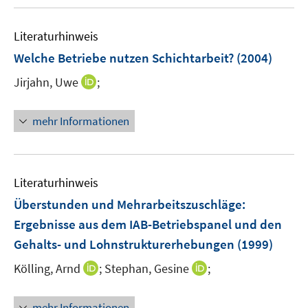
u
e
e
n
Literaturhinweis
m
F
Welche Betriebe nutzen Schichtarbeit?
(2004)
e
I
Jirjahn, Uwe
;
n
n
s
n
t
mehr Informationen
e
e
u
r
e
ö
m
Literaturhinweis
f
F
f
Überstunden und Mehrarbeitszuschläge
:
e
n
Ergebnisse aus dem IAB-Betriebspanel und den
n
e
Gehalts- und Lohnstrukturerhebungen
(1999)
s
n
t
I
I
Kölling, Arnd
;
Stephan, Gesine
;
e
n
n
r
n
n
mehr Informationen