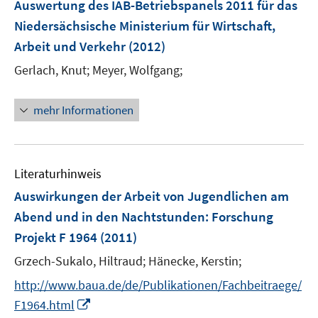
Auswertung des IAB-Betriebspanels 2011 für das
n
Niedersächsische Ministerium für Wirtschaft,
s
Arbeit und Verkehr
(2012)
t
e
Gerlach, Knut;
Meyer, Wolfgang;
r
ö
mehr Informationen
f
f
n
e
Literaturhinweis
n
Auswirkungen der Arbeit von Jugendlichen am
Abend und in den Nachtstunden
:
Forschung
Projekt F 1964
(2011)
Grzech-Sukalo, Hiltraud;
Hänecke, Kerstin;
http://www.baua.de/de/Publikationen/Fachbeitraege/
I
F1964.html