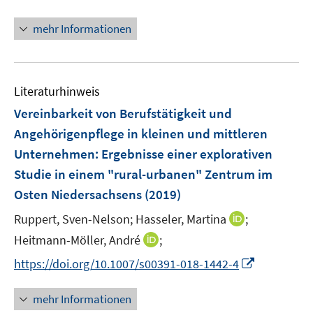
n
n
mehr Informationen
e
u
e
Literaturhinweis
m
F
Vereinbarkeit von Berufstätigkeit und
e
Angehörigenpflege in kleinen und mittleren
n
Unternehmen
:
Ergebnisse einer explorativen
s
Studie in einem "rural-urbanen" Zentrum im
t
e
Osten Niedersachsens
(2019)
r
I
Ruppert, Sven-Nelson;
Hasseler, Martina
;
ö
n
I
Heitmann-Möller, André
;
f
n
n
f
I
https://doi.org/10.1007/s00391-018-1442-4
e
n
n
n
u
e
e
n
mehr Informationen
e
u
n
e