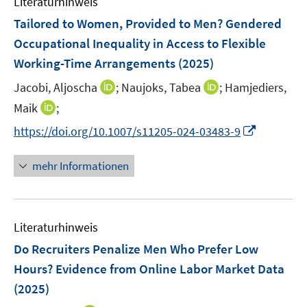
Literaturhinweis
m
s
s
n
e
F
Tailored to Women, Provided to Men? Gendered
t
t
s
n
e
e
e
Occupational Inequality in Access to Flexible
t
s
n
r
r
e
Working-Time Arrangements
(2025)
t
s
ö
ö
r
e
t
I
I
Jacobi, Aljoscha
;
Naujoks, Tabea
;
Hamjediers,
f
f
ö
r
e
n
n
f
f
I
Maik
;
f
ö
r
n
n
n
n
n
f
I
https://doi.org/10.1007/s11205-024-03483-9
f
ö
e
e
e
e
n
n
n
f
f
u
u
n
n
e
e
n
n
mehr Informationen
f
e
e
u
n
e
e
n
m
m
e
u
n
e
F
F
m
e
n
e
e
F
Literaturhinweis
m
n
n
e
F
Do Recruiters Penalize Men Who Prefer Low
s
s
n
e
t
t
Hours? Evidence from Online Labor Market Data
s
n
e
e
(2025)
t
s
r
r
e