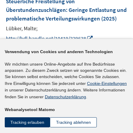
t
t
t
Steuerliche Freistellung von
s
s
n
n
r
r
e
e
e
e
t
t
Überstundenzuschlägen
:
Geringe Entlastung und
s
s
ö
ö
n
r
r
r
e
e
problematische Verteilungswirkungen
t
t
(2025)
f
f
s
ö
ö
ö
r
r
e
e
f
f
t
Lübker, Malte;
f
f
f
ö
ö
r
r
n
n
e
f
f
f
I
f
f
http://hdl.handle.net/10419/329638
ö
ö
e
e
r
n
n
n
n
f
f
f
f
n
n
ö
e
e
e
n
n
n
Verwendung von Cookies und anderen Technologien
mehr Informationen
f
f
f
n
n
n
e
e
e
n
n
f
Wir möchten unsere Online-Angebote auf Ihre Bedürfnisse
u
n
n
e
e
n
anpassen. Zu diesem Zweck setzen wir sogenannte Cookies ein.
e
n
n
e
Sie können selbst entscheiden, welche Cookies Sie zulassen.
Literaturhinweis
m
Ihre Einwilligung können Sie jederzeit unter
Cookie-Einstellungen
n
F
Steuerfreie Überstundenzuschläge: Geringe
in unserer Datenschutzerklärung ändern. Weitere Informationen
e
Entlastung, problematische
finden Sie in unserer
Datenschutzerklärung
.
n
Verteilungswirkungen
(2025)
s
Webanalysetool Matomo
t
Lübker, Malte;
e
Tracking erlauben
Tracking ablehnen
I
https://doi.org/10.2478/wd-2025-0228
r
n