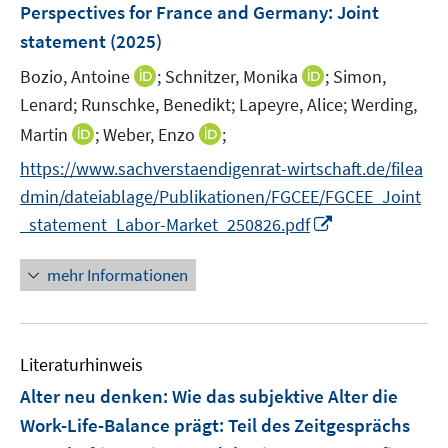
e
Perspectives for France and Germany
:
Joint
n
statement
(2025)
s
t
I
I
Bozio, Antoine
;
Schnitzer, Monika
;
Simon,
e
n
n
Lenard;
Runschke, Benedikt;
Lapeyre, Alice;
Werding,
r
n
n
I
I
Martin
;
Weber, Enzo
;
ö
e
e
n
n
https://www.sachverstaendigenrat-wirtschaft.de/filea
f
u
u
n
n
f
e
e
dmin/dateiablage/Publikationen/FGCEE/FGCEE_Joint
e
e
n
m
m
I
_statement_Labor-Market_250826.pdf
u
u
e
F
F
n
e
e
n
e
e
n
mehr Informationen
m
m
n
n
e
F
F
s
s
u
e
e
t
t
e
n
n
e
e
Literaturhinweis
m
s
s
r
r
F
Alter neu denken: Wie das subjektive Alter die
t
t
ö
ö
e
e
e
Work-Life-Balance prägt
:
Teil des Zeitgesprächs
f
f
n
r
r