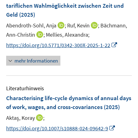
e
t
t
t
tariflichen Wahlmöglichkeit zwischen Zeit und
s
n
e
e
e
Geld
(2025)
t
s
r
r
r
e
t
I
I
Abendroth-Sohl, Anja
;
Ruf, Kevin
;
Bächmann,
ö
ö
ö
r
e
n
n
I
Ann-Christin
;
f
Mellies, Alexandra;
f
f
ö
r
n
n
n
f
f
f
f
I
https://doi.org/10.5771/0342-300X-2025-1-22
ö
e
e
n
n
n
n
f
n
f
u
u
e
e
e
e
n
n
mehr Informationen
f
e
e
u
n
n
n
e
e
n
m
m
e
n
u
e
F
F
m
e
n
e
e
F
Literaturhinweis
m
n
n
e
F
Characterising life-cycle dynamics of annual days
s
s
n
e
t
t
of work, wages, and cross-covariances
(2025)
s
n
e
e
t
I
Aktaş, Koray
;
s
r
r
e
n
t
I
https://doi.org/10.1007/s10888-024-09642-9
ö
ö
r
n
e
n
f
f
ö