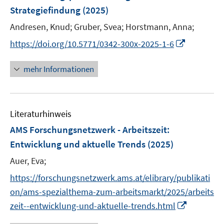
n
Strategiefindung
(2025)
t
s
e
t
Andresen, Knud;
Gruber, Svea;
Horstmann, Anna;
r
e
I
https://doi.org/10.5771/0342-300x-2025-1-6
ö
r
n
f
ö
n
mehr Informationen
f
f
e
n
f
u
e
n
e
n
e
Literaturhinweis
m
n
F
AMS Forschungsnetzwerk - Arbeitszeit:
e
Entwicklung und aktuelle Trends
(2025)
n
Auer, Eva;
s
t
https://forschungsnetzwerk.ams.at/elibrary/publikati
e
on/ams-spezialthema-zum-arbeitsmarkt/2025/arbeits
r
I
zeit--entwicklung-und-aktuelle-trends.html
ö
n
f