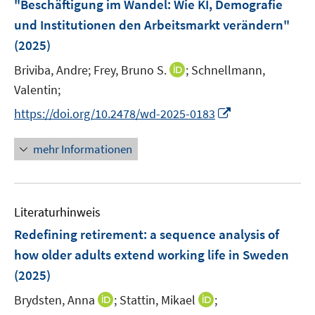
"Beschäftigung im Wandel: Wie KI, Demografie
f
f
s
ö
ö
und Institutionen den Arbeitsmarkt verändern"
n
n
t
f
f
e
e
e
(2025)
f
f
n
n
r
n
n
I
Briviba, Andre;
Frey, Bruno S.
;
Schnellmann,
ö
e
e
n
Valentin;
f
n
n
n
f
I
https://doi.org/10.2478/wd-2025-0183
e
n
n
u
e
n
mehr Informationen
e
n
e
m
u
F
e
e
Literaturhinweis
m
n
F
Redefining retirement: a sequence analysis of
s
e
how older adults extend working life in Sweden
t
n
e
(2025)
s
r
t
I
I
Brydsten, Anna
;
Stattin, Mikael
;
ö
e