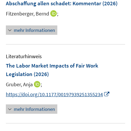
r
Abschaffung allen schadet
:
Kommentar
(2026)
n
f
ö
I
Fitzenberger, Bernd
;
s
f
f
n
t
n
f
n
e
e
mehr Informationen
n
e
r
n
e
u
ö
n
e
f
m
f
Literaturhinweis
F
n
The Labor Market Impacts of Fair Work
e
e
Legislation
(2026)
n
n
s
I
Gruber, Anja
;
t
n
I
https://doi.org/10.1177/00197939251355234
e
n
n
r
e
n
mehr Informationen
ö
u
e
f
e
u
f
m
e