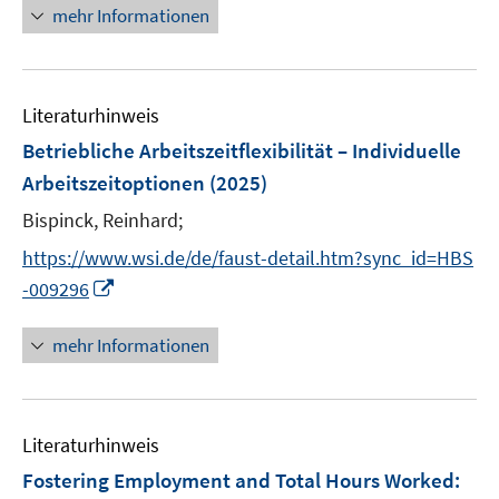
n
mehr Informationen
f
e
n
u
e
e
n
Literaturhinweis
m
F
Betriebliche Arbeitszeitflexibilität – Individuelle
e
Arbeitszeitoptionen
(2025)
n
Bispinck, Reinhard;
s
t
https://www.wsi.de/de/faust-detail.htm?sync_id=HBS
e
I
-009296
r
n
ö
n
mehr Informationen
f
e
f
u
n
e
e
Literaturhinweis
m
n
F
Fostering Employment and Total Hours Worked: