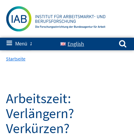
Springe
zum
Inhalt
Suchen nach:
≡
English
Menü
✘
Startseite
Arbeitszeit:
Verlängern?
Verkürzen?