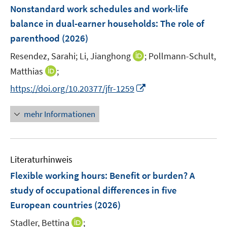
e
F
Nonstandard work schedules and work-life
n
e
balance in dual-earner households: The role of
s
n
parenthood
(2026)
t
s
e
t
I
Resendez, Sarahi;
Li, Jianghong
;
Pollmann-Schult,
r
e
n
I
Matthias
;
ö
r
n
n
f
I
https://doi.org/10.20377/jfr-1259
ö
e
n
f
n
f
u
e
n
n
mehr Informationen
f
e
u
e
e
n
m
e
n
u
e
F
m
e
n
e
F
Literaturhinweis
m
n
e
F
Flexible working hours: Benefit or burden? A
s
n
e
t
study of occupational differences in five
s
n
e
European countries
t
(2026)
s
r
e
t
I
Stadler, Bettina
;
ö