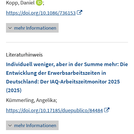
t
I
Kopp, Daniel
;
ö
ö
r
e
n
f
f
I
https://doi.org/10.1086/736153
ö
r
n
f
f
n
f
ö
e
n
n
n
f
mehr Informationen
f
u
e
e
e
n
f
e
n
n
u
e
n
m
e
n
e
F
Literaturhinweis
m
n
e
F
Individuell weniger, aber in der Summe mehr: Die
n
e
Entwicklung der Erwerbsarbeitszeiten in
s
n
Deutschland
:
Der IAQ-Arbeitszeitmonitor 2025
t
s
e
(2025)
t
r
e
Kümmerling, Angelika;
ö
r
I
f
https://doi.org/10.17185/duepublico/84484
ö
n
f
f
n
n
mehr Informationen
f
e
e
n