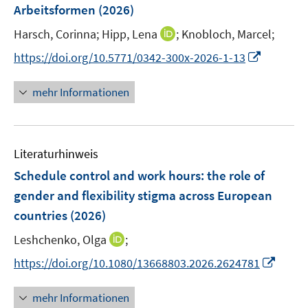
r
r
e
Arbeitsformen
(2026)
t
ö
ö
r
e
I
Harsch, Corinna;
Hipp, Lena
;
Knobloch, Marcel;
f
f
ö
r
n
f
f
f
I
https://doi.org/10.5771/0342-300x-2026-1-13
ö
n
n
n
f
n
f
e
e
e
n
n
mehr Informationen
f
u
n
n
e
e
n
e
n
u
e
m
e
n
F
Literaturhinweis
m
e
F
Schedule control and work hours: the role of
n
e
gender and flexibility stigma across European
s
n
countries
(2026)
t
s
e
t
I
Leshchenko, Olga
;
r
e
n
I
https://doi.org/10.1080/13668803.2026.2624781
ö
r
n
n
f
ö
e
n
f
mehr Informationen
f
u