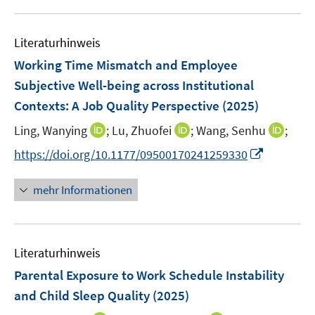
u
n
e
e
n
Literaturhinweis
m
F
Working Time Mismatch and Employee
e
Subjective Well-being across Institutional
n
Contexts: A Job Quality Perspective
(2025)
s
t
I
I
I
Ling, Wanying
;
Lu, Zhuofei
;
Wang, Senhu
;
e
n
n
n
I
https://doi.org/10.1177/09500170241259330
r
n
n
n
n
ö
e
e
e
n
mehr Informationen
f
u
u
u
e
f
e
e
e
u
n
m
m
m
e
e
F
F
F
Literaturhinweis
m
n
e
e
e
F
Parental Exposure to Work Schedule Instability
n
n
n
e
and Child Sleep Quality
(2025)
s
s
s
n