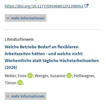
r
e
n
f
I
https://doi.org/10.1177/09596801251398951
ö
r
n
f
n
f
ö
e
n
n
f
mehr Informationen
f
u
e
e
n
f
e
n
u
e
n
m
e
n
e
F
Literaturhinweis
m
n
e
F
Welche Betriebe Bedarf an flexibleren
n
e
Arbeitszeiten hätten - und welche nicht
:
s
n
Wöchentliche statt tägliche Höchstarbeitszeiten
t
s
e
(2026)
t
r
e
I
I
Weber, Enzo
;
Wanger, Susanne
;
Hellwagner,
ö
r
n
n
I
Timon
;
f
ö
n
n
n
f
f
e
e
n
n
mehr Informationen
f
u
u
e
e
n
e
e
u
n