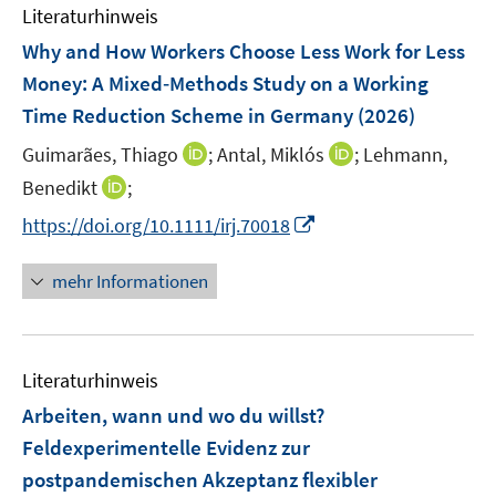
n
F
Literaturhinweis
m
e
e
F
Why and How Workers Choose Less Work for Less
n
n
e
Money: A Mixed‐Methods Study on a Working
s
n
Time Reduction Scheme in Germany
t
(2026)
s
e
t
I
I
Guimarães, Thiago
;
Antal, Miklós
;
Lehmann,
r
e
n
n
I
Benedikt
;
ö
r
n
n
n
f
I
https://doi.org/10.1111/irj.70018
ö
e
e
n
f
n
f
u
u
e
n
n
mehr Informationen
f
e
e
u
e
e
n
m
m
e
n
u
e
F
F
m
e
n
e
e
F
Literaturhinweis
m
n
n
e
F
Arbeiten, wann und wo du willst?
s
s
n
e
t
t
Feldexperimentelle Evidenz zur
s
n
e
e
postpandemischen Akzeptanz flexibler
t
s