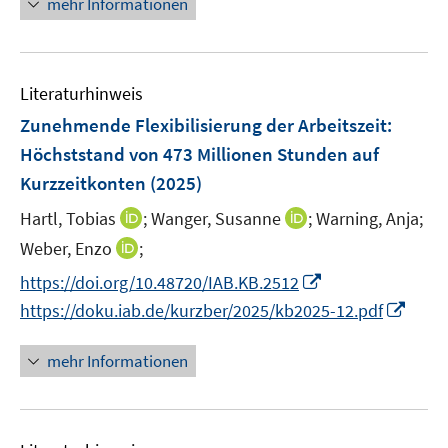
mehr Informationen
f
u
ö
e
f
e
f
u
n
m
f
e
e
F
n
Literaturhinweis
m
n
e
e
F
Zunehmende Flexibilisierung der Arbeitszeit:
n
n
e
Höchststand von 473 Millionen Stunden auf
s
n
Kurzzeitkonten
t
(2025)
s
e
t
I
I
Hartl, Tobias
;
Wanger, Susanne
;
Warning, Anja;
r
e
n
n
I
Weber, Enzo
;
ö
r
n
n
n
f
I
https://doi.org/10.48720/IAB.KB.2512
ö
e
e
n
f
n
I
https://doku.iab.de/kurzber/2025/kb2025-12.pdf
f
u
u
e
n
n
n
f
e
e
u
e
e
n
n
mehr Informationen
m
m
e
n
u
e
e
F
F
m
e
u
n
e
e
F
m
e
n
n
e
F