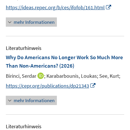
I
https://ideas.repec.org/b/ces/ifofob/161.html
n
n
mehr Informationen
e
u
e
Literaturhinweis
m
F
Why Do Americans No Longer Work So Much More
e
Than Non-Americans?
(2026)
n
I
Birinci, Serdar
;
Karabarbounis, Loukas;
See, Kurt;
s
n
t
I
https://cepr.org/publications/dp21343
n
e
n
e
r
n
mehr Informationen
u
ö
e
e
f
u
m
f
e
F
n
Literaturhinweis
m