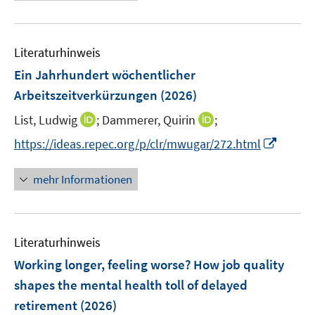
e
n
f
e
u
e
n
m
e
n
e
F
Literaturhinweis
m
n
e
F
Ein Jahrhundert wöchentlicher
n
e
Arbeitszeitverkürzungen
(2026)
s
n
t
I
I
List, Ludwig
;
Dammerer, Quirin
;
s
e
n
n
t
I
https://ideas.repec.org/p/clr/mwugar/272.html
r
n
n
e
n
ö
e
e
r
n
mehr Informationen
f
u
u
ö
e
f
e
e
f
u
n
m
m
f
e
e
F
F
n
Literaturhinweis
m
n
e
e
e
F
Working longer, feeling worse? How job quality
n
n
n
e
shapes the mental health toll of delayed
s
s
n
retirement
(2026)
t
t
s