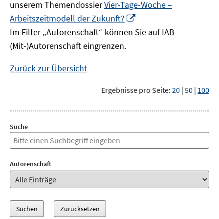
unserem Themendossier
Vier-Tage-Woche –
In
Arbeitszeitmodell der Zukunft?
neuem
Im Filter „Autorenschaft“ können Sie auf IAB-
Fenster
(Mit-)Autorenschaft eingrenzen.
öffnen
Zurück zur Übersicht
Ergebnisse pro Seite:
20
|
50
|
100
Suche
Autorenschaft