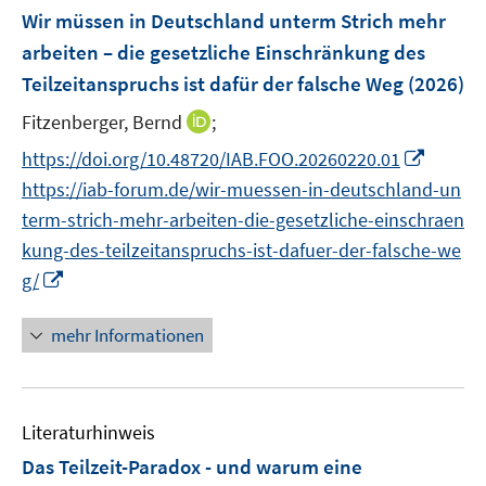
e
e
F
Wir müssen in Deutschland unterm Strich mehr
n
n
e
arbeiten – die gesetzliche Einschränkung des
s
n
Teilzeitanspruchs ist dafür der falsche Weg
t
(2026)
s
e
t
I
Fitzenberger, Bernd
;
r
e
n
I
https://doi.org/10.48720/IAB.FOO.20260220.01
ö
r
n
n
f
https://iab-forum.de/wir-muessen-in-deutschland-un
ö
e
n
f
term-strich-mehr-arbeiten-die-gesetzliche-einschraen
f
u
e
n
f
kung-des-teilzeitanspruchs-ist-dafuer-der-falsche-we
e
u
e
n
I
m
g/
e
n
e
n
F
m
n
n
e
mehr Informationen
F
e
n
e
u
s
n
e
t
s
Literaturhinweis
m
e
t
F
r
Das Teilzeit-Paradox - und warum eine
e
e
ö