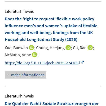
e
m
m
e
n
F
F
m
Literaturhinweis
e
e
F
Does the 'right to request' flexible work policy
n
n
e
influence men’s and women’s uptake of flexible
s
s
n
t
t
working and well-being: findings from the UK
s
e
e
t
Household Longitudinal Study
(2026)
r
r
e
I
I
I
Xue, Baowen
;
Chung, Heejung
;
Gu, Ran
;
ö
ö
r
n
n
n
f
I
f
McMunn, Anne
;
ö
n
n
n
f
n
f
f
I
https://doi.org/10.1136/jech-2025-224166
e
e
e
n
n
n
f
n
u
u
u
e
e
e
n
n
mehr Informationen
e
e
e
n
u
n
e
e
m
m
m
e
n
u
F
F
F
m
e
e
e
e
F
Literaturhinweis
m
n
n
n
e
F
Die Qual der Wahl? Soziale Strukturierungen der
s
s
s
n