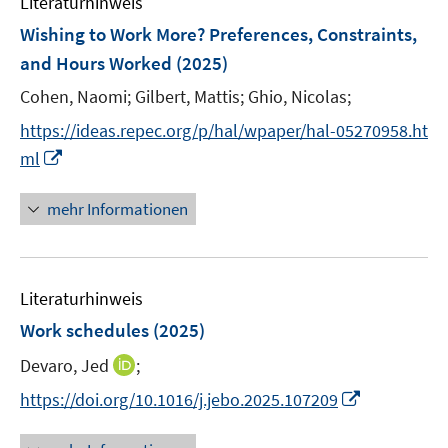
Literaturhinweis
m
n
n
n
F
Wishing to Work More? Preferences, Constraints,
s
s
e
and Hours Worked
(2025)
t
t
n
e
e
Cohen, Naomi;
Gilbert, Mattis;
Ghio, Nicolas;
s
r
r
t
https://ideas.repec.org/p/hal/wpaper/hal-05270958.ht
ö
ö
e
I
ml
f
f
r
n
f
f
ö
n
n
n
mehr Informationen
f
e
e
e
f
u
n
n
n
e
e
Literaturhinweis
m
n
F
Work schedules
(2025)
e
I
Devaro, Jed
;
n
n
s
I
https://doi.org/10.1016/j.jebo.2025.107209
n
t
n
e
e
n