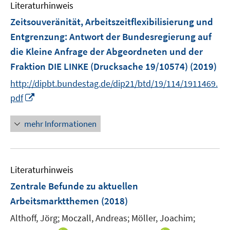
n
Literaturhinweis
m
n
e
F
Zeitsouveränität, Arbeitszeitflexibilisierung und
n
e
Entgrenzung
:
Antwort der Bundesregierung auf
n
die Kleine Anfrage der Abgeordneten und der
s
Fraktion DIE LINKE (Drucksache 19/10574)
(2019)
t
e
http://dipbt.bundestag.de/dip21/btd/19/114/1911469.
r
I
pdf
ö
n
f
n
mehr Informationen
f
e
n
u
e
e
n
Literaturhinweis
m
F
Zentrale Befunde zu aktuellen
e
Arbeitsmarktthemen
(2018)
n
Althoff, Jörg;
Moczall, Andreas;
Möller, Joachim;
s