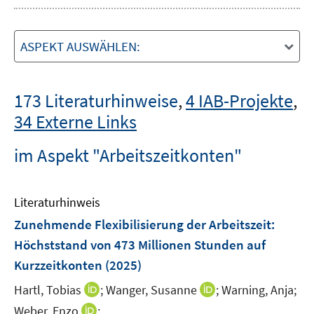
ASPEKT AUSWÄHLEN:
173 Literaturhinweise
,
4 IAB-Projekte
,
34 Externe Links
im Aspekt "Arbeitszeitkonten"
Literaturhinweis
Zunehmende Flexibilisierung der Arbeitszeit:
Höchststand von 473 Millionen Stunden auf
Kurzzeitkonten
(2025)
I
I
Hartl, Tobias
;
Wanger, Susanne
;
Warning, Anja;
n
n
I
Weber, Enzo
;