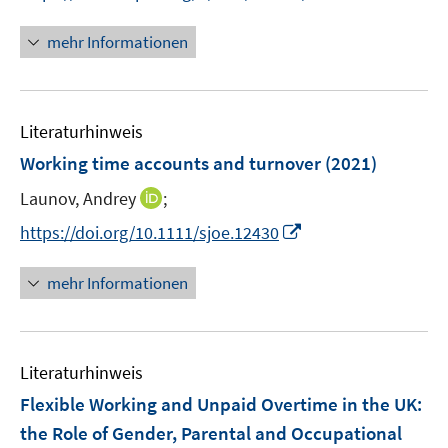
n
n
f
e
n
mehr Informationen
f
u
e
n
e
u
e
m
e
n
F
Literaturhinweis
m
e
F
Working time accounts and turnover
(2021)
n
e
s
I
Launov, Andrey
;
n
t
n
s
I
https://doi.org/10.1111/sjoe.12430
e
n
t
n
r
e
e
n
mehr Informationen
ö
u
r
e
f
e
ö
u
f
m
f
e
n
F
Literaturhinweis
f
m
e
e
n
F
Flexible Working and Unpaid Overtime in the UK
:
n
n
e
e
the Role of Gender, Parental and Occupational
s
n
n