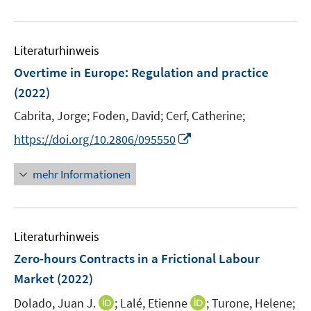
n
e
e
u
n
e
Literaturhinweis
m
F
Overtime in Europe: Regulation and practice
e
(2022)
n
Cabrita, Jorge;
Foden, David;
Cerf, Catherine;
s
t
I
https://doi.org/10.2806/095550
e
n
r
n
mehr Informationen
ö
e
f
u
f
e
n
Literaturhinweis
m
e
F
Zero-hours Contracts in a Frictional Labour
n
e
Market
(2022)
n
I
I
Dolado, Juan J.
;
Lalé, Etienne
;
Turone, Helene;
s