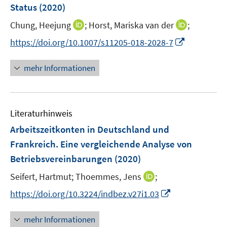
Status
(2020)
t
s
e
t
I
I
Chung, Heejung
;
Horst, Mariska van der
;
r
e
n
n
I
https://doi.org/10.1007/s11205-018-2028-7
ö
r
n
n
n
f
ö
e
e
n
f
mehr Informationen
f
u
u
e
n
f
e
e
u
e
n
m
m
e
n
e
F
F
Literaturhinweis
m
n
e
e
F
Arbeitszeitkonten in Deutschland und
n
n
e
Frankreich. Eine vergleichende Analyse von
s
s
n
Betriebsvereinbarungen
t
(2020)
t
s
e
e
t
I
Seifert, Hartmut;
Thoemmes, Jens
;
r
r
e
n
I
https://doi.org/10.3224/indbez.v27i1.03
ö
ö
r
n
n
f
f
ö
e
n
f
f
mehr Informationen
f
u