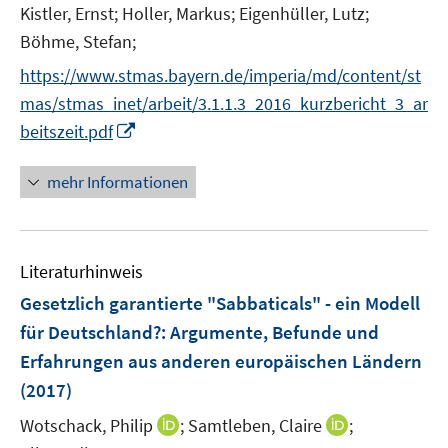
Kistler, Ernst;
Holler, Markus;
Eigenhüller, Lutz;
f
Böhme, Stefan;
f
n
https://www.stmas.bayern.de/imperia/md/content/st
e
mas/stmas_inet/arbeit/3.1.1.3_2016_kurzbericht_3_ar
n
I
beitszeit.pdf
n
n
mehr Informationen
e
u
e
Literaturhinweis
m
F
Gesetzlich garantierte "Sabbaticals" - ein Modell
e
für Deutschland?
:
Argumente, Befunde und
n
Erfahrungen aus anderen europäischen Ländern
s
(2017)
t
e
I
I
Wotschack, Philip
;
Samtleben, Claire
;
r