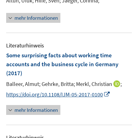
Altun, Ufuk;
Hille, Sven;
Jaeger, Corinna;
s
e
t
r
e
mehr Informationen
ö
r
f
ö
f
f
n
Literaturhinweis
f
e
n
Some surprising facts about working time
n
e
accounts and the business cycle in Germany
n
(2017)
I
Balleer, Almut;
Gehrke, Britta;
Merkl, Christian
;
n
I
https://doi.org/10.1108/IJM-05-2017-0100
n
n
e
n
mehr Informationen
u
e
e
u
m
e
F
Literaturhinweis
m