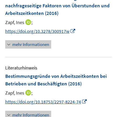
n
r
nachfrageseitige Faktoren von Überstunden und
t
s
ö
e
Arbeitszeitkonten
(2016)
t
f
r
e
f
I
Zapf, Ines
;
ö
r
n
n
f
I
https://doi.org/10.3278/300917w
ö
e
n
f
n
f
n
e
n
n
mehr Informationen
f
u
e
e
n
e
n
u
e
m
e
n
F
Literaturhinweis
m
e
F
Bestimmungsgründe von Arbeitszeitkonten bei
n
e
Betrieben und Beschäftigten
(2016)
s
n
t
I
Zapf, Ines
;
s
e
n
t
I
https://doi.org/10.18753/2297-8224-74
r
n
e
n
ö
e
r
n
mehr Informationen
f