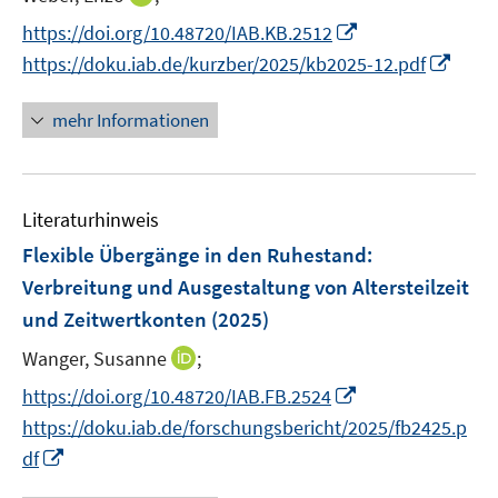
n
n
n
I
https://doi.org/10.48720/IAB.KB.2512
e
e
n
n
I
https://doku.iab.de/kurzber/2025/kb2025-12.pdf
u
u
e
n
n
e
e
u
e
n
mehr Informationen
m
m
e
u
e
F
F
m
e
u
e
e
F
m
e
n
n
e
F
Literaturhinweis
m
s
s
n
e
F
Flexible Übergänge in den Ruhestand:
t
t
s
n
e
e
e
Verbreitung und Ausgestaltung von Altersteilzeit
t
s
n
r
r
e
und Zeitwertkonten
(2025)
t
s
ö
ö
r
e
t
I
Wanger, Susanne
;
f
f
ö
r
e
n
f
f
I
f
https://doi.org/10.48720/IAB.FB.2524
ö
r
n
n
n
n
f
https://doku.iab.de/forschungsbericht/2025/fb2425.p
f
ö
e
e
e
n
n
I
f
df
f
u
n
n
e
e
n
n
f
e