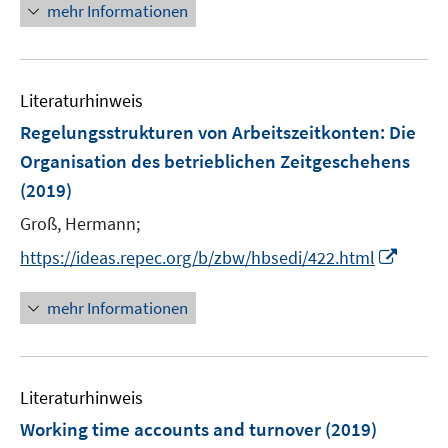
r
n
n
mehr Informationen
ö
e
e
f
u
n
f
e
n
Literaturhinweis
m
e
F
Regelungsstrukturen von Arbeitszeitkonten
:
Die
n
e
Organisation des betrieblichen Zeitgeschehens
n
(2019)
s
t
Groß, Hermann;
e
I
https://ideas.repec.org/b/zbw/hbsedi/422.html
r
n
ö
n
mehr Informationen
f
e
f
u
n
e
e
Literaturhinweis
m
n
F
Working time accounts and turnover
(2019)
e