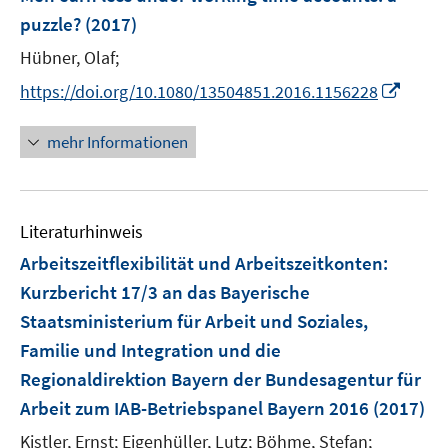
e
puzzle?
(2017)
n
Hübner, Olaf;
s
t
I
https://doi.org/10.1080/13504851.2016.1156228
e
n
r
n
mehr Informationen
ö
e
f
u
f
e
n
Literaturhinweis
m
e
F
Arbeitszeitflexibilität und Arbeitszeitkonten
:
n
e
Kurzbericht 17/3 an das Bayerische
n
Staatsministerium für Arbeit und Soziales,
s
Familie und Integration und die
t
e
Regionaldirektion Bayern der Bundesagentur für
r
Arbeit zum IAB-Betriebspanel Bayern 2016
(2017)
ö
Kistler, Ernst;
Eigenhüller, Lutz;
Böhme, Stefan;