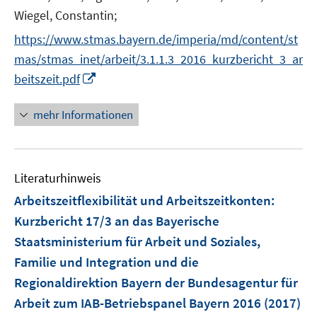
f
Wiegel, Constantin;
f
n
https://www.stmas.bayern.de/imperia/md/content/st
e
mas/stmas_inet/arbeit/3.1.1.3_2016_kurzbericht_3_ar
n
I
beitszeit.pdf
n
n
mehr Informationen
e
u
e
Literaturhinweis
m
F
Arbeitszeitflexibilität und Arbeitszeitkonten
:
e
Kurzbericht 17/3 an das Bayerische
n
Staatsministerium für Arbeit und Soziales,
s
Familie und Integration und die
t
e
Regionaldirektion Bayern der Bundesagentur für
r
Arbeit zum IAB-Betriebspanel Bayern 2016
(2017)
ö