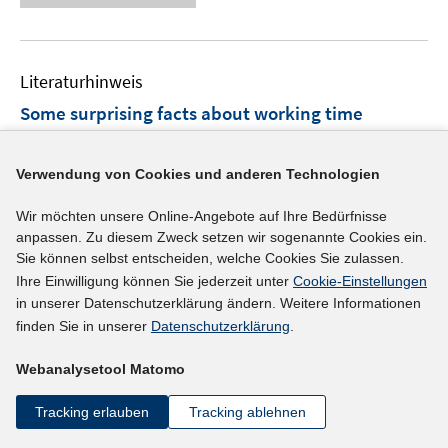
u
ö
e
f
e
f
u
n
m
f
e
e
F
n
Literaturhinweis
m
n
e
e
F
Some surprising facts about working time
n
n
e
accounts and the business cycle
(2015)
s
n
t
I
Balleer, Almut;
Merkl, Christian
;
Gehrke, Britta;
Verwendung von Cookies und anderen Technologien
s
e
n
t
I
http://hdl.handle.net/10419/110136
r
Wir möchten unsere Online-Angebote auf Ihre Bedürfnisse
n
e
n
anpassen. Zu diesem Zweck setzen wir sogenannte Cookies ein.
ö
e
r
n
Sie können selbst entscheiden, welche Cookies Sie zulassen.
mehr Informationen
f
u
ö
e
Ihre Einwilligung können Sie jederzeit unter
Cookie-Einstellungen
f
e
f
u
in unserer Datenschutzerklärung ändern. Weitere Informationen
n
m
f
e
finden Sie in unserer
Datenschutzerklärung
.
e
F
n
Literaturhinweis
m
n
e
e
Webanalysetool Matomo
F
Working time accounts and firm performance in
n
n
e
Germany
(2015)
Tracking erlauben
Tracking ablehnen
s
n
t
I
I
Bellmann, Lutz
;
Hübler, Olaf
;