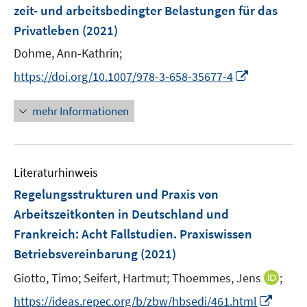
e
zeit- und arbeitsbedingter Belastungen für das
n
Privatleben
(2021)
Dohme, Ann-Kathrin;
I
https://doi.org/10.1007/978-3-658-35677-4
n
n
mehr Informationen
e
u
e
Literaturhinweis
m
F
Regelungsstrukturen und Praxis von
e
Arbeitszeitkonten in Deutschland und
n
Frankreich
:
Acht Fallstudien. Praxiswissen
s
Betriebsvereinbarung
(2021)
t
e
I
Giotto, Timo;
Seifert, Hartmut;
Thoemmes, Jens
;
r
n
I
https://ideas.repec.org/b/zbw/hbsedi/461.html
ö