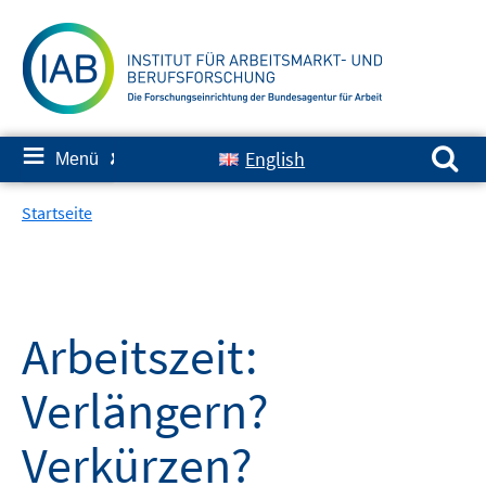
Springe
zum
Inhalt
Suchen nach:
≡
English
Menü
✘
Startseite
Arbeitszeit:
Verlängern?
Verkürzen?