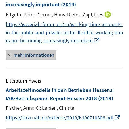
increasingly important
t
(2019)
t
s
e
e
t
I
Ellguth, Peter;
Gerner, Hans-Dieter;
Zapf, Ines
;
r
r
e
n
https://www.iab-forum.de/en/working-time-accounts-
ö
ö
r
n
f
f
in-the-public-and-private-sector-flexible-working-hou
ö
e
f
f
I
rs-are-becoming-increasingly-important
f
u
n
n
n
f
e
e
e
n
n
mehr Informationen
m
n
n
e
e
F
u
n
e
e
n
Literaturhinweis
m
s
F
Arbeitszeitmodelle in den Betrieben Hessens
:
t
e
e
IAB-Betriebspanel Report Hessen 2018
(2019)
n
r
Fischer, Anna C.;
Larsen, Christa;
s
ö
t
I
https://doku.iab.de/externe/2019/K190710306.pdf
f
e
n
f