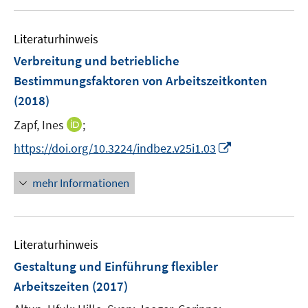
u
e
Literaturhinweis
m
F
Verbreitung und betriebliche
e
Bestimmungsfaktoren von Arbeitszeitkonten
n
(2018)
s
t
I
Zapf, Ines
;
e
n
I
https://doi.org/10.3224/indbez.v25i1.03
r
n
n
ö
e
n
mehr Informationen
f
u
e
f
e
u
n
m
e
e
F
Literaturhinweis
m
n
e
F
Gestaltung und Einführung flexibler
n
e
Arbeitszeiten
(2017)
s
n
t