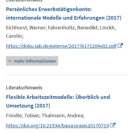
e
F
Persönliches Erwerbstätigenkonto
:
n
e
internationale Modelle und Erfahrungen
(2017)
s
n
t
Eichhorst, Werner;
Fahrenholtz, Benedikt;
Linckh,
s
e
t
Carolin;
r
e
I
https://doku.iab.de/externe/2017/k171204v02.pdf
ö
r
n
f
ö
n
mehr Informationen
f
f
e
n
f
u
e
n
e
n
e
Literaturhinweis
m
n
F
Flexible Arbeitszeitmodelle
:
Überblick und
e
Umsetzung
(2017)
n
Frindte, Tobias;
Thalmann, Andrea;
s
t
I
https://doi.org/10.21934/baua:praxis20170719
e
n