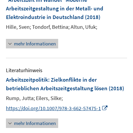
n
e
Arbeitszeitgestaltung in der Metall- und
s
n
Elektroindustrie in Deutschland
(2018)
t
s
e
t
Hille, Sven;
Tondorf, Bettina;
Altun, Ufuk;
r
e
ö
r
mehr Informationen
f
ö
f
f
n
f
e
n
Literaturhinweis
n
e
Arbeitszeitpolitik
:
Zielkonflikte in der
n
betrieblichen Arbeitszeitgestaltung lösen
(2018)
Rump, Jutta;
Eilers, Silke;
I
https://doi.org/10.1007/978-3-662-57475-1
n
n
mehr Informationen
e