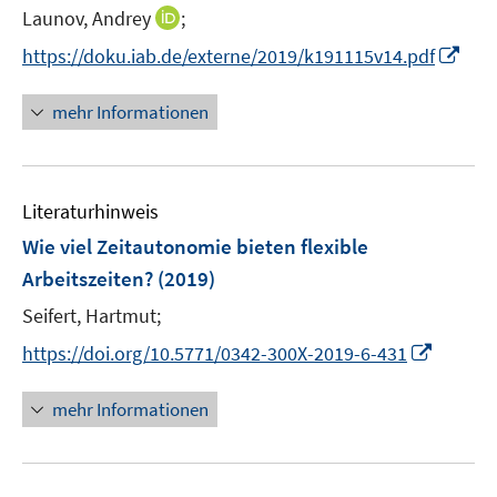
I
Launov, Andrey
;
n
n
s
I
https://doku.iab.de/externe/2019/k191115v14.pdf
n
t
n
e
e
n
mehr Informationen
u
r
e
e
ö
u
m
f
e
F
Literaturhinweis
f
m
e
n
F
Wie viel Zeitautonomie bieten flexible
n
e
e
Arbeitszeiten?
(2019)
s
n
n
t
Seifert, Hartmut;
s
e
t
I
https://doi.org/10.5771/0342-300X-2019-6-431
r
e
n
ö
r
n
mehr Informationen
f
ö
e
f
f
u
n
f
e
e