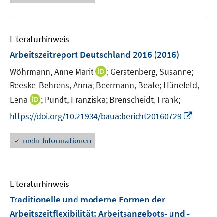
e
e
u
n
e
Literaturhinweis
m
F
Arbeitszeitreport Deutschland 2016
(2016)
e
I
Wöhrmann, Anne Marit
;
Gerstenberg, Susanne;
n
n
Reeske-Behrens, Anna;
Beermann, Beate;
Hünefeld,
s
n
t
I
Lena
;
Pundt, Franziska;
Brenscheidt, Frank;
e
e
n
I
https://doi.org/10.21934/baua:bericht20160729
u
r
n
n
e
ö
e
n
mehr Informationen
m
f
u
e
F
f
e
u
e
n
m
e
n
e
F
Literaturhinweis
m
s
n
e
F
Traditionelle und moderne Formen der
t
n
e
e
Arbeitszeitflexibilität
:
Arbeitsangebots- und -
s