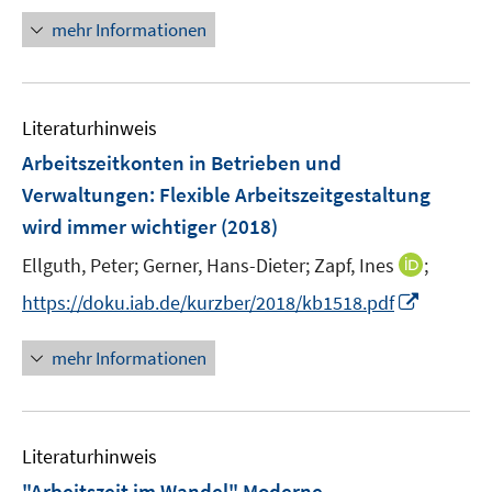
e
u
e
n
mehr Informationen
m
e
n
e
F
m
u
e
F
e
n
e
Literaturhinweis
m
s
n
F
Arbeitszeitkonten in Betrieben und
t
s
e
e
Verwaltungen: Flexible Arbeitszeitgestaltung
t
n
r
e
wird immer wichtiger
(2018)
s
ö
r
t
I
Ellguth, Peter;
Gerner, Hans-Dieter;
Zapf, Ines
;
f
ö
e
n
f
I
f
https://doku.iab.de/kurzber/2018/kb1518.pdf
r
n
n
n
f
ö
e
e
n
n
mehr Informationen
f
u
n
e
e
f
e
u
n
n
m
e
e
F
Literaturhinweis
m
n
e
F
"Arbeitszeit im Wandel" Moderne