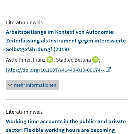
e
n
n
f
e
u
e
e
n
m
e
n
n
e
F
Literaturhinweis
m
n
e
F
Arbeitszeitlänge im Kontext von Autonomie:
n
e
Zeiterfassung als Instrument gegen interessierte
s
n
Selbstgefährdung?
(2019)
t
s
e
t
I
I
Astleithner, Franz
;
Stadler, Bettina
;
r
e
n
n
I
https://doi.org/10.1007/s41449-019-00174-x
ö
r
n
n
n
f
ö
e
e
n
f
mehr Informationen
f
u
u
e
n
f
e
e
u
e
n
m
m
e
n
e
F
F
Literaturhinweis
m
n
e
e
F
Working time accounts in the public- and private
n
n
e
sector: Flexible working hours are becoming
s
s
n