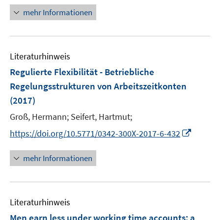
r
n
mehr Informationen
ö
e
f
u
f
e
n
Literaturhinweis
m
e
F
Regulierte Flexibilität - Betriebliche
n
e
Regelungsstrukturen von Arbeitszeitkonten
n
(2017)
s
t
Groß, Hermann;
Seifert, Hartmut;
e
I
https://doi.org/10.5771/0342-300X-2017-6-432
r
n
ö
n
mehr Informationen
f
e
f
u
n
e
e
Literaturhinweis
m
n
F
Men earn less under working time accounts
:
a