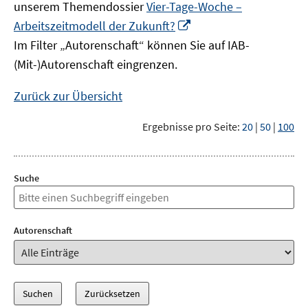
unserem Themendossier
Vier-Tage-Woche –
In
Arbeitszeitmodell der Zukunft?
neuem
Im Filter „Autorenschaft“ können Sie auf IAB-
Fenster
(Mit-)Autorenschaft eingrenzen.
öffnen
Zurück zur Übersicht
Ergebnisse pro Seite:
20
|
50
|
100
Suche
Autorenschaft