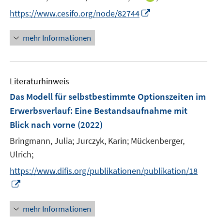
t
n
s
I
https://www.cesifo.org/node/82744
e
n
t
n
r
e
e
n
mehr Informationen
ö
u
r
e
f
e
ö
u
f
m
f
e
n
F
Literaturhinweis
f
m
e
e
n
F
Das Modell für selbstbestimmte Optionszeiten im
n
n
e
e
Erwerbsverlauf
:
Eine Bestandsaufnahme mit
s
n
n
Blick nach vorne
(2022)
t
s
e
t
Bringmann, Julia;
Jurczyk, Karin;
Mückenberger,
r
e
Ulrich;
ö
r
https://www.difis.org/publikationen/publikation/18
f
ö
f
I
f
n
n
f
e
n
mehr Informationen
n