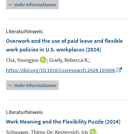
u
n
n
e
n
mehr Informationen
m
e
e
n
e
F
m
u
n
e
F
e
n
e
Literaturhinweis
m
s
n
F
Overwork and the use of paid leave and flexible
t
s
e
e
work policies in U.S. workplaces
(2024)
t
n
r
e
I
Cha, Youngjoo
;
Grady, Rebecca K.;
s
ö
r
n
t
I
f
https://doi.org/10.1016/j.ssresearch.2024.103006
ö
n
e
n
f
f
e
r
n
n
mehr Informationen
f
u
ö
e
e
n
e
f
u
n
e
m
f
e
n
F
n
Literaturhinweis
m
e
e
F
Work Meaning and the Flexibility Puzzle
(2024)
n
n
e
s
I
Schouwer, Thimo De;
Kesternich, Iris
;
n