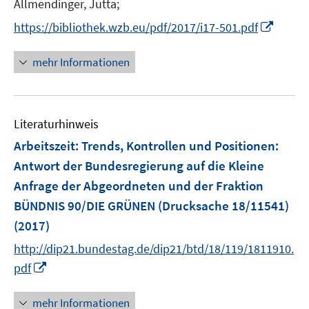
n
n
Allmendinger, Jutta;
ö
n
n
I
https://bibliothek.wzb.eu/pdf/2017/i17-501.pdf
f
e
e
n
f
u
u
n
n
mehr Informationen
e
e
e
e
m
m
u
n
F
F
e
e
e
Literaturhinweis
m
n
n
F
Arbeitszeit: Trends, Kontrollen und Positionen
:
s
s
e
Antwort der Bundesregierung auf die Kleine
t
t
n
e
e
Anfrage der Abgeordneten und der Fraktion
s
r
r
BÜNDNIS 90/DIE GRÜNEN (Drucksache 18/11541)
t
ö
ö
e
(2017)
f
f
r
http://dip21.bundestag.de/dip21/btd/18/119/1811910.
f
f
ö
n
n
I
pdf
f
e
e
n
f
n
n
n
mehr Informationen
n