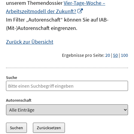
unserem Themendossier
Vier-Tage-Woche –
In
Arbeitszeitmodell der Zukunft?
neuem
Im Filter „Autorenschaft“ können Sie auf IAB-
Fenster
(Mit-)Autorenschaft eingrenzen.
öffnen
Zurück zur Übersicht
Ergebnisse pro Seite:
20
|
50
|
100
Suche
Autorenschaft