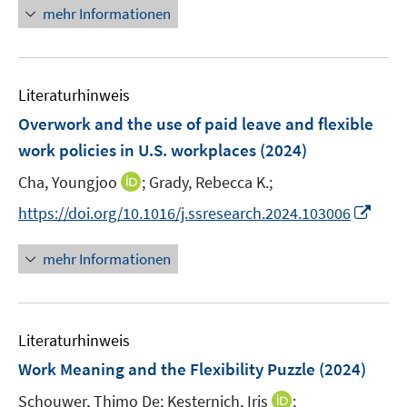
u
n
n
e
n
mehr Informationen
m
e
e
n
e
F
m
u
n
e
F
e
n
e
Literaturhinweis
m
s
n
F
Overwork and the use of paid leave and flexible
t
s
e
e
work policies in U.S. workplaces
(2024)
t
n
r
e
I
Cha, Youngjoo
;
Grady, Rebecca K.;
s
ö
r
n
t
I
f
https://doi.org/10.1016/j.ssresearch.2024.103006
ö
n
e
n
f
f
e
r
n
n
mehr Informationen
f
u
ö
e
e
n
e
f
u
n
e
m
f
e
n
F
n
Literaturhinweis
m
e
e
F
Work Meaning and the Flexibility Puzzle
(2024)
n
n
e
s
I
Schouwer, Thimo De;
Kesternich, Iris
;
n