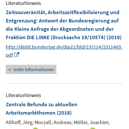
n
Literaturhinweis
m
n
e
F
Zeitsouveränität, Arbeitszeitflexibilisierung und
n
e
Entgrenzung
:
Antwort der Bundesregierung auf
n
die Kleine Anfrage der Abgeordneten und der
s
Fraktion DIE LINKE (Drucksache 19/10574)
(2019)
t
e
http://dipbt.bundestag.de/dip21/btd/19/114/1911469.
r
I
pdf
ö
n
f
n
mehr Informationen
f
e
n
u
e
e
n
Literaturhinweis
m
F
Zentrale Befunde zu aktuellen
e
Arbeitsmarktthemen
(2018)
n
Althoff, Jörg;
Moczall, Andreas;
Möller, Joachim;
s