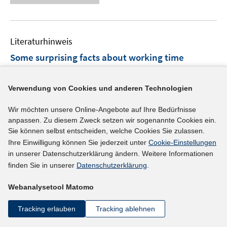
u
ö
e
f
e
f
u
n
m
f
e
e
F
n
Literaturhinweis
m
n
e
e
F
Some surprising facts about working time
n
n
e
accounts and the business cycle
(2015)
s
n
t
I
Balleer, Almut;
Merkl, Christian
;
Gehrke, Britta;
Verwendung von Cookies und anderen Technologien
s
e
n
t
I
http://hdl.handle.net/10419/110136
r
Wir möchten unsere Online-Angebote auf Ihre Bedürfnisse
n
e
n
anpassen. Zu diesem Zweck setzen wir sogenannte Cookies ein.
ö
e
r
n
Sie können selbst entscheiden, welche Cookies Sie zulassen.
mehr Informationen
f
u
ö
e
Ihre Einwilligung können Sie jederzeit unter
Cookie-Einstellungen
f
e
f
u
in unserer Datenschutzerklärung ändern. Weitere Informationen
n
m
f
e
finden Sie in unserer
Datenschutzerklärung
.
e
F
n
Literaturhinweis
m
n
e
e
Webanalysetool Matomo
F
Are working time accounts beneficial for German
n
n
e
establishments?
(2015)
Tracking erlauben
Tracking ablehnen
s
n
t
I
I
Bellmann, Lutz
;
Hübler, Olaf
;