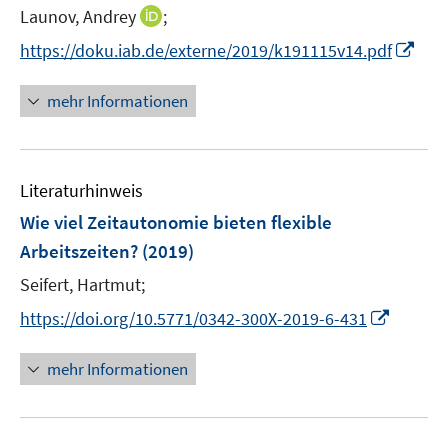
I
Launov, Andrey
;
n
n
s
I
https://doku.iab.de/externe/2019/k191115v14.pdf
n
t
n
e
e
n
mehr Informationen
u
r
e
e
ö
u
m
f
e
F
Literaturhinweis
f
m
e
n
F
Wie viel Zeitautonomie bieten flexible
n
e
e
Arbeitszeiten?
(2019)
s
n
n
t
Seifert, Hartmut;
s
e
t
I
https://doi.org/10.5771/0342-300X-2019-6-431
r
e
n
ö
r
n
mehr Informationen
f
ö
e
f
f
u
n
f
e
e