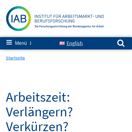
Springe
zum
Inhalt
Suchen nach:
≡
English
Menü
✘
Startseite
Arbeitszeit:
Verlängern?
Verkürzen?