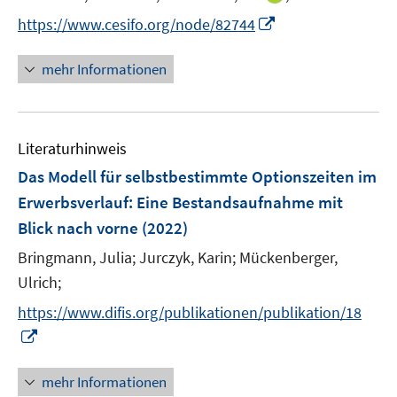
t
n
s
I
https://www.cesifo.org/node/82744
e
n
t
n
r
e
e
n
mehr Informationen
ö
u
r
e
f
e
ö
u
f
m
f
e
n
F
Literaturhinweis
f
m
e
e
n
F
Das Modell für selbstbestimmte Optionszeiten im
n
n
e
e
Erwerbsverlauf
:
Eine Bestandsaufnahme mit
s
n
n
Blick nach vorne
(2022)
t
s
e
t
Bringmann, Julia;
Jurczyk, Karin;
Mückenberger,
r
e
Ulrich;
ö
r
https://www.difis.org/publikationen/publikation/18
f
ö
f
I
f
n
n
f
e
n
mehr Informationen
n