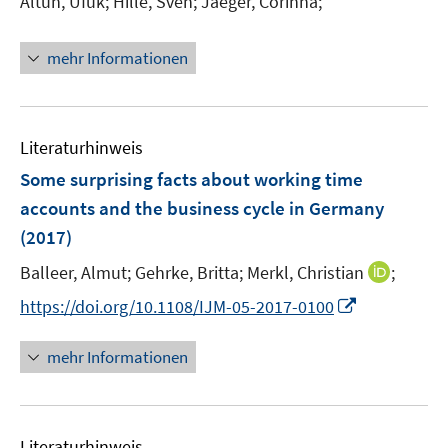
Altun, Ufuk;
Hille, Sven;
Jaeger, Corinna;
s
e
t
r
e
mehr Informationen
ö
r
f
ö
f
f
n
Literaturhinweis
f
e
n
Some surprising facts about working time
n
e
accounts and the business cycle in Germany
n
(2017)
I
Balleer, Almut;
Gehrke, Britta;
Merkl, Christian
;
n
I
https://doi.org/10.1108/IJM-05-2017-0100
n
n
e
n
mehr Informationen
u
e
e
u
m
e
F
Literaturhinweis
m