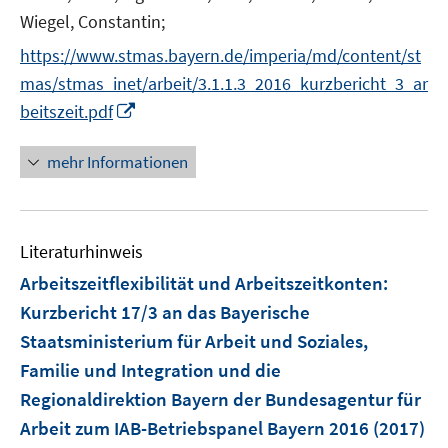
f
Wiegel, Constantin;
f
n
https://www.stmas.bayern.de/imperia/md/content/st
e
mas/stmas_inet/arbeit/3.1.1.3_2016_kurzbericht_3_ar
n
I
beitszeit.pdf
n
n
mehr Informationen
e
u
e
Literaturhinweis
m
F
Arbeitszeitflexibilität und Arbeitszeitkonten
:
e
Kurzbericht 17/3 an das Bayerische
n
Staatsministerium für Arbeit und Soziales,
s
Familie und Integration und die
t
e
Regionaldirektion Bayern der Bundesagentur für
r
Arbeit zum IAB-Betriebspanel Bayern 2016
(2017)
ö