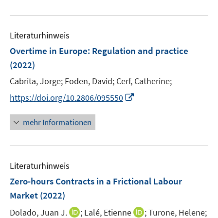
n
e
e
u
n
e
Literaturhinweis
m
F
Overtime in Europe: Regulation and practice
e
(2022)
n
Cabrita, Jorge;
Foden, David;
Cerf, Catherine;
s
t
I
https://doi.org/10.2806/095550
e
n
r
n
mehr Informationen
ö
e
f
u
f
e
n
Literaturhinweis
m
e
F
Zero-hours Contracts in a Frictional Labour
n
e
Market
(2022)
n
I
I
Dolado, Juan J.
;
Lalé, Etienne
;
Turone, Helene;
s