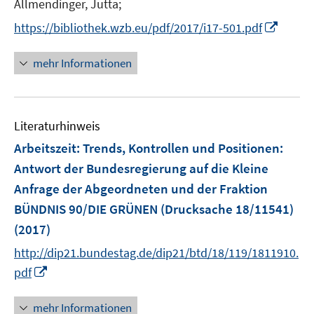
n
n
Allmendinger, Jutta;
ö
n
n
I
https://bibliothek.wzb.eu/pdf/2017/i17-501.pdf
f
e
e
n
f
u
u
n
n
mehr Informationen
e
e
e
e
m
m
u
n
F
F
e
e
e
Literaturhinweis
m
n
n
F
Arbeitszeit: Trends, Kontrollen und Positionen
:
s
s
e
Antwort der Bundesregierung auf die Kleine
t
t
n
e
e
Anfrage der Abgeordneten und der Fraktion
s
r
r
BÜNDNIS 90/DIE GRÜNEN (Drucksache 18/11541)
t
ö
ö
e
(2017)
f
f
r
http://dip21.bundestag.de/dip21/btd/18/119/1811910.
f
f
ö
n
n
I
pdf
f
e
e
n
f
n
n
n
mehr Informationen
n