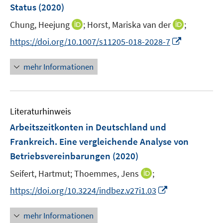
Status
(2020)
t
s
e
t
I
I
Chung, Heejung
;
Horst, Mariska van der
;
r
e
n
n
I
https://doi.org/10.1007/s11205-018-2028-7
ö
r
n
n
n
f
ö
e
e
n
f
mehr Informationen
f
u
u
e
n
f
e
e
u
e
n
m
m
e
n
e
F
F
Literaturhinweis
m
n
e
e
F
Arbeitszeitkonten in Deutschland und
n
n
e
Frankreich. Eine vergleichende Analyse von
s
s
n
Betriebsvereinbarungen
t
(2020)
t
s
e
e
t
I
Seifert, Hartmut;
Thoemmes, Jens
;
r
r
e
n
I
https://doi.org/10.3224/indbez.v27i1.03
ö
ö
r
n
n
f
f
ö
e
n
f
f
mehr Informationen
f
u