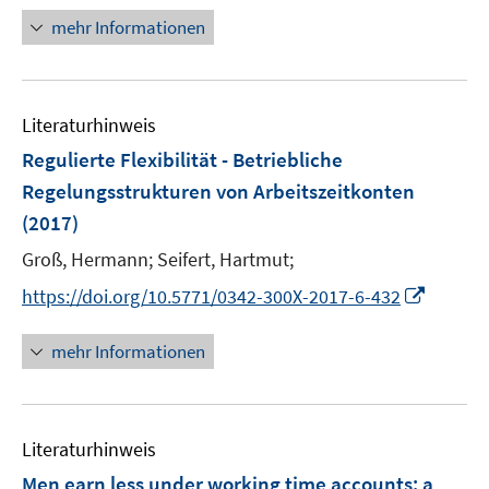
r
n
mehr Informationen
ö
e
f
u
f
e
n
Literaturhinweis
m
e
F
Regulierte Flexibilität - Betriebliche
n
e
Regelungsstrukturen von Arbeitszeitkonten
n
(2017)
s
t
Groß, Hermann;
Seifert, Hartmut;
e
I
https://doi.org/10.5771/0342-300X-2017-6-432
r
n
ö
n
mehr Informationen
f
e
f
u
n
e
e
Literaturhinweis
m
n
F
Men earn less under working time accounts
:
a