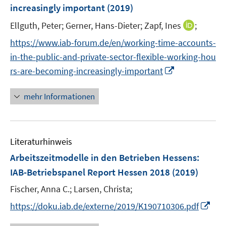
increasingly important
t
(2019)
t
s
e
e
t
I
Ellguth, Peter;
Gerner, Hans-Dieter;
Zapf, Ines
;
r
r
e
n
https://www.iab-forum.de/en/working-time-accounts-
ö
ö
r
n
f
f
in-the-public-and-private-sector-flexible-working-hou
ö
e
f
f
I
rs-are-becoming-increasingly-important
f
u
n
n
n
f
e
e
e
n
n
mehr Informationen
m
n
n
e
e
F
u
n
e
e
n
Literaturhinweis
m
s
F
Arbeitszeitmodelle in den Betrieben Hessens
:
t
e
e
IAB-Betriebspanel Report Hessen 2018
(2019)
n
r
Fischer, Anna C.;
Larsen, Christa;
s
ö
t
I
https://doku.iab.de/externe/2019/K190710306.pdf
f
e
n
f