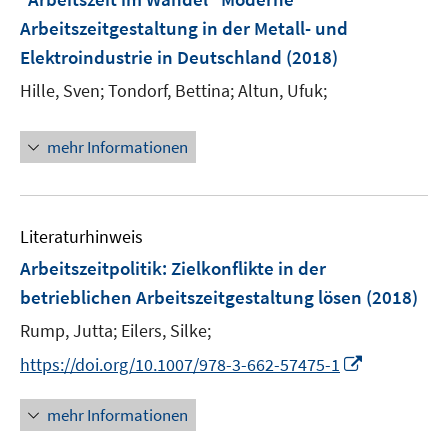
n
e
Arbeitszeitgestaltung in der Metall- und
s
n
Elektroindustrie in Deutschland
(2018)
t
s
e
t
Hille, Sven;
Tondorf, Bettina;
Altun, Ufuk;
r
e
ö
r
mehr Informationen
f
ö
f
f
n
f
e
n
Literaturhinweis
n
e
Arbeitszeitpolitik
:
Zielkonflikte in der
n
betrieblichen Arbeitszeitgestaltung lösen
(2018)
Rump, Jutta;
Eilers, Silke;
I
https://doi.org/10.1007/978-3-662-57475-1
n
n
mehr Informationen
e