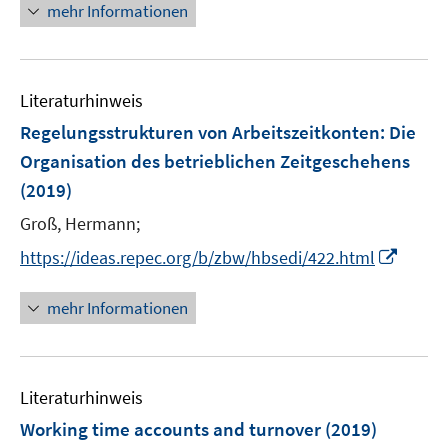
r
n
n
mehr Informationen
ö
e
e
f
u
n
f
e
n
Literaturhinweis
m
e
F
Regelungsstrukturen von Arbeitszeitkonten
:
Die
n
e
Organisation des betrieblichen Zeitgeschehens
n
(2019)
s
t
Groß, Hermann;
e
I
https://ideas.repec.org/b/zbw/hbsedi/422.html
r
n
ö
n
mehr Informationen
f
e
f
u
n
e
e
Literaturhinweis
m
n
F
Working time accounts and turnover
(2019)
e