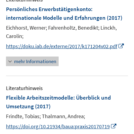
e
F
Persönliches Erwerbstätigenkonto
:
n
e
internationale Modelle und Erfahrungen
(2017)
s
n
t
Eichhorst, Werner;
Fahrenholtz, Benedikt;
Linckh,
s
e
t
Carolin;
r
e
I
https://doku.iab.de/externe/2017/k171204v02.pdf
ö
r
n
f
ö
n
mehr Informationen
f
f
e
n
f
u
e
n
e
n
e
Literaturhinweis
m
n
F
Flexible Arbeitszeitmodelle
:
Überblick und
e
Umsetzung
(2017)
n
Frindte, Tobias;
Thalmann, Andrea;
s
t
I
https://doi.org/10.21934/baua:praxis20170719
e
n