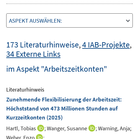
ASPEKT AUSWÄHLEN:
173 Literaturhinweise
,
4 IAB-Projekte
,
34 Externe Links
im Aspekt "Arbeitszeitkonten"
Literaturhinweis
Zunehmende Flexibilisierung der Arbeitszeit:
Höchststand von 473 Millionen Stunden auf
Kurzzeitkonten
(2025)
I
I
Hartl, Tobias
;
Wanger, Susanne
;
Warning, Anja;
n
n
I
Weber, Enzo
;