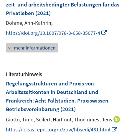
e
zeit- und arbeitsbedingter Belastungen für das
n
Privatleben
(2021)
Dohme, Ann-Kathrin;
I
https://doi.org/10.1007/978-3-658-35677-4
n
n
mehr Informationen
e
u
e
Literaturhinweis
m
F
Regelungsstrukturen und Praxis von
e
Arbeitszeitkonten in Deutschland und
n
Frankreich
:
Acht Fallstudien. Praxiswissen
s
Betriebsvereinbarung
(2021)
t
e
I
Giotto, Timo;
Seifert, Hartmut;
Thoemmes, Jens
;
r
n
I
https://ideas.repec.org/b/zbw/hbsedi/461.html
ö