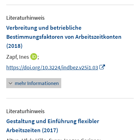
u
e
Literaturhinweis
m
F
Verbreitung und betriebliche
e
Bestimmungsfaktoren von Arbeitszeitkonten
n
(2018)
s
t
I
Zapf, Ines
;
e
n
I
https://doi.org/10.3224/indbez.v25i1.03
r
n
n
ö
e
n
mehr Informationen
f
u
e
f
e
u
n
m
e
e
F
Literaturhinweis
m
n
e
F
Gestaltung und Einführung flexibler
n
e
Arbeitszeiten
(2017)
s
n
t