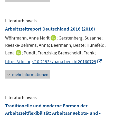
e
e
u
n
e
Literaturhinweis
m
F
Arbeitszeitreport Deutschland 2016
(2016)
e
I
Wöhrmann, Anne Marit
;
Gerstenberg, Susanne;
n
n
Reeske-Behrens, Anna;
Beermann, Beate;
Hünefeld,
s
n
t
I
Lena
;
Pundt, Franziska;
Brenscheidt, Frank;
e
e
n
I
https://doi.org/10.21934/baua:bericht20160729
u
r
n
n
e
ö
e
n
mehr Informationen
m
f
u
e
F
f
e
u
e
n
m
e
n
e
F
Literaturhinweis
m
s
n
e
F
Traditionelle und moderne Formen der
t
n
e
e
Arbeitszeitflexibilität
:
Arbeitsangebots- und -
s