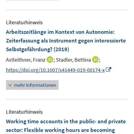
e
n
n
f
e
u
e
e
n
m
e
n
n
e
F
Literaturhinweis
m
n
e
F
Arbeitszeitlänge im Kontext von Autonomie:
n
e
Zeiterfassung als Instrument gegen interessierte
s
n
Selbstgefährdung?
(2019)
t
s
e
t
I
I
Astleithner, Franz
;
Stadler, Bettina
;
r
e
n
n
I
https://doi.org/10.1007/s41449-019-00174-x
ö
r
n
n
n
f
ö
e
e
n
f
mehr Informationen
f
u
u
e
n
f
e
e
u
e
n
m
m
e
n
e
F
F
Literaturhinweis
m
n
e
e
F
Working time accounts in the public- and private
n
n
e
sector: Flexible working hours are becoming
s
s
n