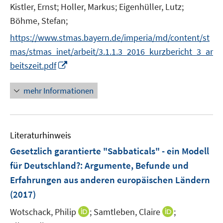
Kistler, Ernst;
Holler, Markus;
Eigenhüller, Lutz;
f
Böhme, Stefan;
f
n
https://www.stmas.bayern.de/imperia/md/content/st
e
mas/stmas_inet/arbeit/3.1.1.3_2016_kurzbericht_3_ar
n
I
beitszeit.pdf
n
n
mehr Informationen
e
u
e
Literaturhinweis
m
F
Gesetzlich garantierte "Sabbaticals" - ein Modell
e
für Deutschland?
:
Argumente, Befunde und
n
Erfahrungen aus anderen europäischen Ländern
s
(2017)
t
e
I
I
Wotschack, Philip
;
Samtleben, Claire
;
r