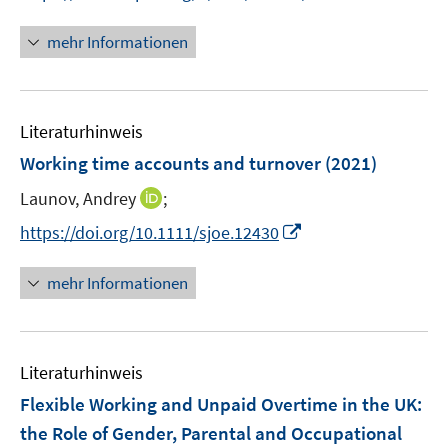
n
n
f
e
n
mehr Informationen
f
u
e
n
e
u
e
m
e
n
F
Literaturhinweis
m
e
F
Working time accounts and turnover
(2021)
n
e
s
I
Launov, Andrey
;
n
t
n
s
I
https://doi.org/10.1111/sjoe.12430
e
n
t
n
r
e
e
n
mehr Informationen
ö
u
r
e
f
e
ö
u
f
m
f
e
n
F
Literaturhinweis
f
m
e
e
n
F
Flexible Working and Unpaid Overtime in the UK
:
n
n
e
e
the Role of Gender, Parental and Occupational
s
n
n