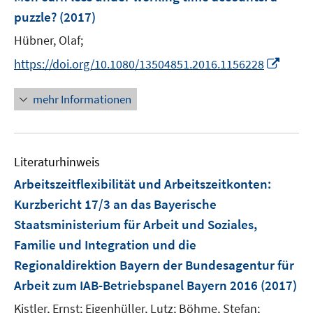
e
puzzle?
(2017)
n
Hübner, Olaf;
s
t
I
https://doi.org/10.1080/13504851.2016.1156228
e
n
r
n
mehr Informationen
ö
e
f
u
f
e
n
Literaturhinweis
m
e
F
Arbeitszeitflexibilität und Arbeitszeitkonten
:
n
e
Kurzbericht 17/3 an das Bayerische
n
Staatsministerium für Arbeit und Soziales,
s
Familie und Integration und die
t
e
Regionaldirektion Bayern der Bundesagentur für
r
Arbeit zum IAB-Betriebspanel Bayern 2016
(2017)
ö
Kistler, Ernst;
Eigenhüller, Lutz;
Böhme, Stefan;