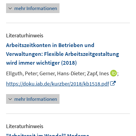
e
u
e
n
mehr Informationen
m
e
n
e
F
m
u
e
F
e
n
e
Literaturhinweis
m
s
n
F
Arbeitszeitkonten in Betrieben und
t
s
e
e
Verwaltungen: Flexible Arbeitszeitgestaltung
t
n
r
e
wird immer wichtiger
(2018)
s
ö
r
t
I
Ellguth, Peter;
Gerner, Hans-Dieter;
Zapf, Ines
;
f
ö
e
n
f
I
f
https://doku.iab.de/kurzber/2018/kb1518.pdf
r
n
n
n
f
ö
e
e
n
n
mehr Informationen
f
u
n
e
e
f
e
u
n
n
m
e
e
F
Literaturhinweis
m
n
e
F
"Arbeitszeit im Wandel" Moderne