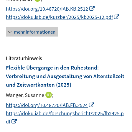
n
n
n
I
https://doi.org/10.48720/IAB.KB.2512
e
e
n
n
I
https://doku.iab.de/kurzber/2025/kb2025-12.pdf
u
u
e
n
n
e
e
u
e
n
mehr Informationen
m
m
e
u
e
F
F
m
e
u
e
e
F
m
e
n
n
e
F
Literaturhinweis
m
s
s
n
e
F
Flexible Übergänge in den Ruhestand:
t
t
s
n
e
e
e
Verbreitung und Ausgestaltung von Altersteilzeit
t
s
n
r
r
e
und Zeitwertkonten
(2025)
t
s
ö
ö
r
e
t
I
Wanger, Susanne
;
f
f
ö
r
e
n
f
f
I
f
https://doi.org/10.48720/IAB.FB.2524
ö
r
n
n
n
n
f
https://doku.iab.de/forschungsbericht/2025/fb2425.p
f
ö
e
e
e
n
n
I
f
df
f
u
n
n
e
e
n
n
f
e