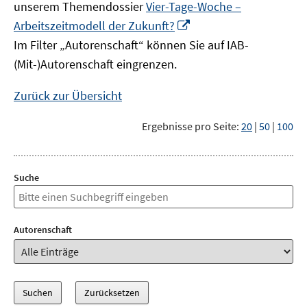
unserem Themendossier
Vier-Tage-Woche –
In
Arbeitszeitmodell der Zukunft?
neuem
Im Filter „Autorenschaft“ können Sie auf IAB-
Fenster
(Mit-)Autorenschaft eingrenzen.
öffnen
Zurück zur Übersicht
Ergebnisse pro Seite:
20
|
50
|
100
Suche
Autorenschaft