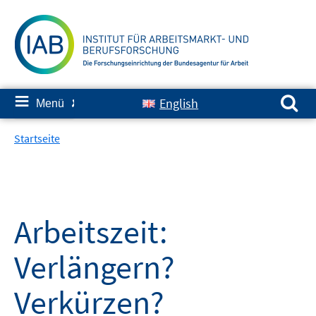
Springe
zum
Inhalt
Suchen nach:
≡
English
Menü
✘
Startseite
Arbeitszeit:
Verlängern?
Verkürzen?