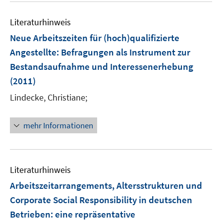
f
e
n
m
Literaturhinweis
e
F
Neue Arbeitszeiten für (hoch)qualifizierte
n
e
Angestellte
:
Befragungen als Instrument zur
n
Bestandsaufnahme und Interessenerhebung
s
t
(2011)
e
Lindecke, Christiane;
r
ö
mehr Informationen
f
f
n
e
Literaturhinweis
n
Arbeitszeitarrangements, Altersstrukturen und
Corporate Social Responsibility in deutschen
Betrieben
:
eine repräsentative