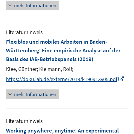
n
mehr Informationen
e
u
e
Literaturhinweis
m
F
Flexibles und mobiles Arbeiten in Baden-
e
Württemberg
:
Eine empirische Analyse auf der
n
Basis des IAB-Betriebspanels
(2019)
s
t
Klee, Günther;
Kleimann, Rolf;
e
I
https://doku.iab.de/externe/2019/k190913v05.pdf
r
n
ö
n
mehr Informationen
f
e
f
u
n
e
e
Literaturhinweis
m
n
F
Working anywhere, anytime: An experimental