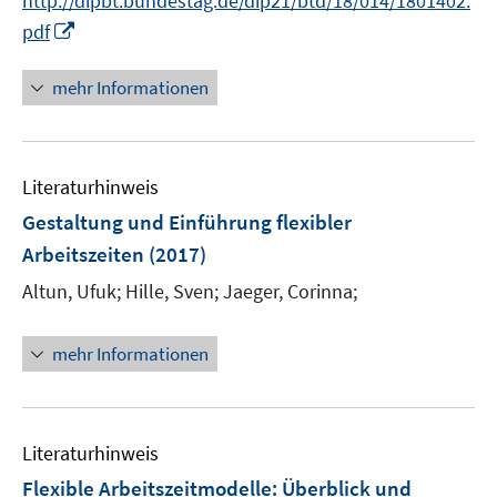
http://dipbt.bundestag.de/dip21/btd/18/014/1801402.
r
I
pdf
ö
n
f
n
mehr Informationen
f
e
n
u
e
e
n
Literaturhinweis
m
F
Gestaltung und Einführung flexibler
e
Arbeitszeiten
(2017)
n
Altun, Ufuk;
Hille, Sven;
Jaeger, Corinna;
s
t
e
mehr Informationen
r
ö
f
Literaturhinweis
f
n
Flexible Arbeitszeitmodelle
:
Überblick und