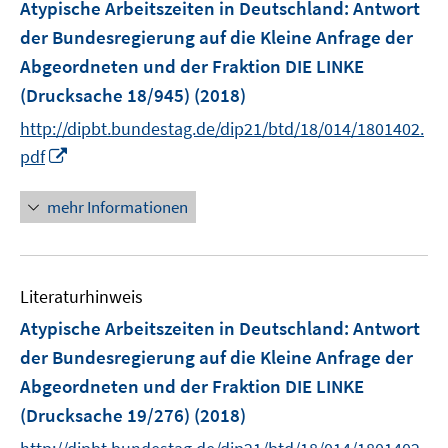
F
Atypische Arbeitszeiten in Deutschland
:
Antwort
e
der Bundesregierung auf die Kleine Anfrage der
n
Abgeordneten und der Fraktion DIE LINKE
s
(Drucksache 18/945)
(2018)
t
e
http://dipbt.bundestag.de/dip21/btd/18/014/1801402.
r
I
pdf
ö
n
f
n
mehr Informationen
f
e
n
u
e
e
n
Literaturhinweis
m
F
Atypische Arbeitszeiten in Deutschland
:
Antwort
e
der Bundesregierung auf die Kleine Anfrage der
n
Abgeordneten und der Fraktion DIE LINKE
s
(Drucksache 19/276)
(2018)
t
e