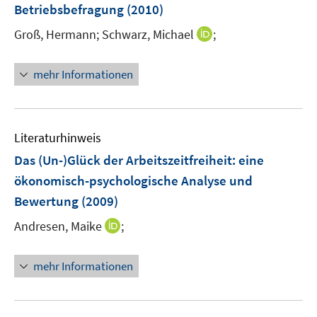
Betriebsbefragung
(2010)
I
Groß, Hermann;
Schwarz, Michael
;
n
n
mehr Informationen
e
u
e
m
Literaturhinweis
F
Das (Un-)Glück der Arbeitszeitfreiheit
:
eine
e
ökonomisch-psychologische Analyse und
n
Bewertung
(2009)
s
t
I
Andresen, Maike
;
e
n
r
n
mehr Informationen
ö
e
f
u
f
e