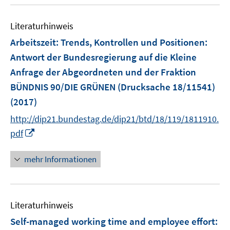
u
m
m
f
e
F
F
n
Literaturhinweis
m
e
e
e
F
Arbeitszeit: Trends, Kontrollen und Positionen
:
n
n
n
e
Antwort der Bundesregierung auf die Kleine
s
s
n
Anfrage der Abgeordneten und der Fraktion
t
t
s
e
e
BÜNDNIS 90/DIE GRÜNEN (Drucksache 18/11541)
t
r
r
e
(2017)
ö
ö
r
http://dip21.bundestag.de/dip21/btd/18/119/1811910.
f
f
ö
I
pdf
f
f
f
n
n
n
f
n
e
e
mehr Informationen
n
e
n
n
e
u
n
e
Literaturhinweis
m
F
Self-managed working time and employee effort
: