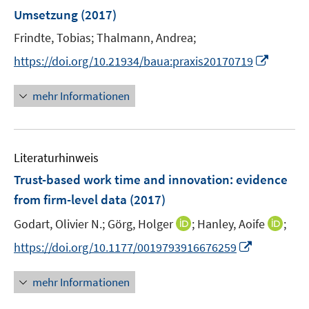
e
Umsetzung
(2017)
n
Frindte, Tobias;
Thalmann, Andrea;
I
https://doi.org/10.21934/baua:praxis20170719
n
n
mehr Informationen
e
u
e
Literaturhinweis
m
F
Trust-based work time and innovation
:
evidence
e
from firm-level data
(2017)
n
I
I
Godart, Olivier N.;
Görg, Holger
;
Hanley, Aoife
;
s
n
n
t
I
https://doi.org/10.1177/0019793916676259
n
n
e
n
e
e
r
n
mehr Informationen
u
u
ö
e
e
e
f