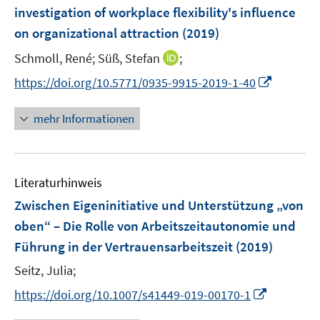
e
investigation of workplace flexibility's influence
n
on organizational attraction
(2019)
s
t
I
Schmoll, René;
Süß, Stefan
;
e
n
I
https://doi.org/10.5771/0935-9915-2019-1-40
r
n
n
ö
e
n
mehr Informationen
f
u
e
f
e
u
n
m
e
e
F
Literaturhinweis
m
n
e
F
Zwischen Eigeninitiative und Unterstützung „von
n
e
oben“ – Die Rolle von Arbeitszeitautonomie und
s
n
Führung in der Vertrauensarbeitszeit
t
(2019)
s
e
t
Seitz, Julia;
r
e
I
https://doi.org/10.1007/s41449-019-00170-1
ö
r
n
f