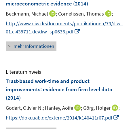
e
microeconometric evidence
(2014)
n
I
I
Beckmann, Michael
;
Cornelissen, Thomas
;
s
n
n
t
http://www.diw.de/documents/publikationen/73/diw_
n
n
e
I
01.c.439711.de/diw_sp0636.pdf
e
e
r
n
u
u
ö
n
mehr Informationen
e
e
f
e
m
m
f
u
F
F
n
e
e
e
e
Literaturhinweis
m
n
n
n
F
Trust-based work-time and product
s
s
e
improvements
:
evidence from firm level data
t
t
n
e
e
(2014)
s
r
r
t
I
I
Godart, Olivier N.;
Hanley, Aoife
;
Görg, Holger
;
ö
ö
e
n
n
I
f
f
https://doku.iab.de/externe/2014/k140411r07.pdf
r
n
n
n
f
f
ö
e
e