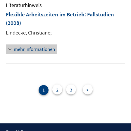
n
m
Literaturhinweis
e
F
Flexible Arbeitszeiten im Betrieb
:
Fallstudien
n
e
(2008)
n
s
Lindecke, Christiane;
t
e
mehr Informationen
r
ö
f
f
n
e
1
2
3
>
n