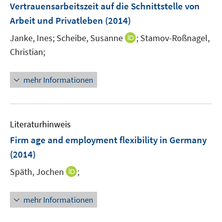
e
Vertrauensarbeitszeit auf die Schnittstelle von
s
s
n
Arbeit und Privatleben
(2014)
t
t
s
e
e
t
I
Janke, Ines;
Scheibe, Susanne
;
Stamov-Roßnagel,
r
r
e
n
Christian;
ö
ö
r
n
f
f
ö
e
f
f
mehr Informationen
f
u
n
n
f
e
e
e
n
m
n
n
e
F
Literaturhinweis
n
e
Firm age and employment flexibility in Germany
n
(2014)
s
t
I
Späth, Jochen
;
e
n
r
n
mehr Informationen
ö
e
f
u