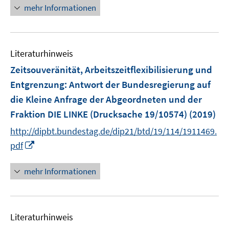
ö
n
mehr Informationen
f
f
e
n
f
u
e
n
e
n
e
Literaturhinweis
m
n
F
Zeitsouveränität, Arbeitszeitflexibilisierung und
e
Entgrenzung
:
Antwort der Bundesregierung auf
n
die Kleine Anfrage der Abgeordneten und der
s
Fraktion DIE LINKE (Drucksache 19/10574)
(2019)
t
e
http://dipbt.bundestag.de/dip21/btd/19/114/1911469.
r
I
pdf
ö
n
f
n
mehr Informationen
f
e
n
u
e
e
n
Literaturhinweis
m