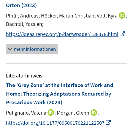
r
e
Orten
(2023)
ö
r
I
Pfnür, Andreas;
Höcker, Martin Christian;
Voll, Kyra
;
f
ö
n
f
Bachtal, Yassien;
f
n
n
f
I
https://ideas.repec.org/p/dar/wpaper/138378.html
e
e
n
n
u
n
e
n
mehr Informationen
e
n
e
m
u
F
e
e
Literaturhinweis
m
n
F
The 'Grey Zone' at the Interface of Work and
s
e
Home
:
Theorizing Adaptations Required by
t
n
e
Precarious Work
(2023)
s
r
t
I
I
Pulignano, Valeria
;
Morgan, Glenn
;
ö
e
n
n
I
f
https://doi.org/10.1177/09500170221122507
r
n
n
n
f
ö