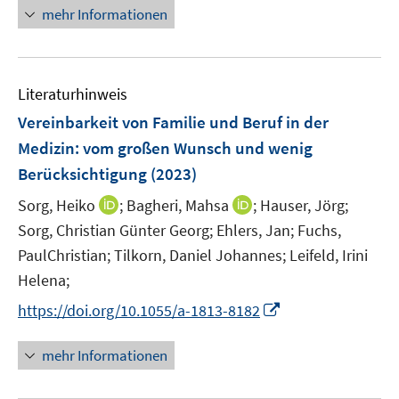
e
e
n
n
mehr Informationen
f
u
u
e
e
f
e
e
u
n
n
m
m
e
e
F
F
Literaturhinweis
m
n
e
e
F
Vereinbarkeit von Familie und Beruf in der
n
n
e
Medizin: vom großen Wunsch und wenig
s
s
n
Berücksichtigung
(2023)
t
t
s
e
e
t
I
I
Sorg, Heiko
;
Bagheri, Mahsa
;
Hauser, Jörg;
r
r
e
n
n
Sorg, Christian Günter Georg;
Ehlers, Jan;
Fuchs,
ö
ö
r
n
n
PaulChristian;
Tilkorn, Daniel Johannes;
Leifeld, Irini
f
f
ö
e
e
Helena;
f
f
f
u
u
n
n
I
f
https://doi.org/10.1055/a-1813-8182
e
e
e
e
n
n
m
m
n
n
n
e
F
F
mehr Informationen
e
n
e
e
u
n
n