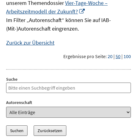
unserem Themendossier
Vier-Tage-Woche –
In
Arbeitszeitmodell der Zukunft?
neuem
Im Filter „Autorenschaft“ können Sie auf IAB-
Fenster
(Mit-)Autorenschaft eingrenzen.
öffnen
Zurück zur Übersicht
Ergebnisse pro Seite:
20
|
50
|
100
Suche
Autorenschaft