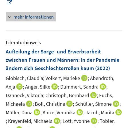
I
f
n
f
n
mehr Informationen
n
e
e
u
n
e
Literaturhinweis
m
F
Aufteilung der Sorge- und Erwerbsarbeit
e
zwischen Frauen und Männern: In der Pandemie
n
ändern sich Geschlechterrollen kaum
(2022)
s
t
I
Globisch, Claudia;
Volkert, Marieke
;
Abendroth,
e
n
I
I
I
Anja
;
Anger, Silke
;
Dummert, Sandra
;
r
n
n
n
n
I
Danneck, Viktoria;
Christoph, Bernhard
;
Fuchs,
ö
e
n
n
n
n
I
I
I
Michaela
;
Boll, Christina
;
Schüller, Simone
;
f
u
e
e
e
n
n
n
n
f
I
I
e
Müller, Dana
;
Knize, Veronika
;
Jacob, Marita
u
u
u
e
n
n
n
n
n
n
m
I
e
e
I
I
e
;
Kreyenfeld, Michaela
;
Lott, Yvonne
;
Tobler,
u
e
e
e
e
n
n
F
n
m
m
n
n
m