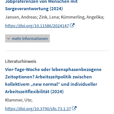
t
t
Jobpräferenzen von Menschen mit
s
n
e
e
Sorgeverantwortung
t
(2024)
s
r
r
e
t
Jansen, Andreas;
Zink, Lena;
Kümmerling, Angelika;
ö
ö
r
e
I
f
f
https://doi.org/10.11586/2024147
ö
r
n
f
f
f
ö
n
n
n
mehr Informationen
f
f
e
e
e
n
f
u
n
n
e
n
e
n
e
Literaturhinweis
m
n
F
Vier-Tage-Woche oder lebensphasenbezogene
e
Zeitoptionen? Arbeitszeitpolitik zwischen
n
kollektivem „new normal“ und individueller
s
Arbeitszeitflexibilität
(2024)
t
e
Klammer, Ute;
r
I
https://doi.org/10.3790/sfo.73.1.37
ö
n