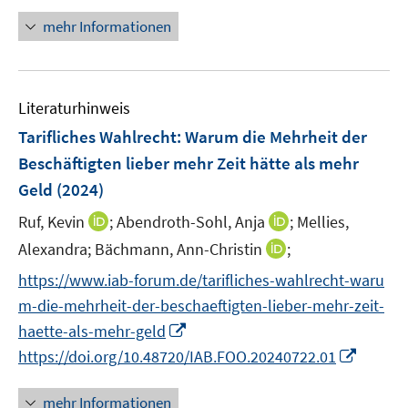
f
n
mehr Informationen
f
e
n
u
e
e
n
Literaturhinweis
m
F
Tarifliches Wahlrecht: Warum die Mehrheit der
e
Beschäftigten lieber mehr Zeit hätte als mehr
n
Geld
(2024)
s
t
I
I
Ruf, Kevin
;
Abendroth-Sohl, Anja
;
Mellies,
e
n
n
I
Alexandra;
Bächmann, Ann-Christin
;
r
n
n
n
https://www.iab-forum.de/tarifliches-wahlrecht-waru
ö
e
e
n
m-die-mehrheit-der-beschaeftigten-lieber-mehr-zeit-
f
u
u
e
f
I
e
e
haette-als-mehr-geld
u
n
n
m
m
I
https://doi.org/10.48720/IAB.FOO.20240722.01
e
e
n
F
F
n
m
n
e
e
e
n
F
mehr Informationen