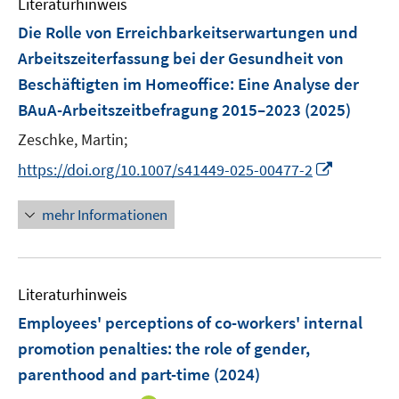
e
e
Literaturhinweis
m
t
t
s
r
r
F
e
e
Die Rolle von Erreichbarkeitserwartungen und
t
ö
ö
e
r
r
Arbeitszeiterfassung bei der Gesundheit von
e
f
f
n
ö
ö
r
Beschäftigten im Homeoffice: Eine Analyse der
f
f
s
f
f
ö
BAuA-Arbeitszeitbefragung 2015–2023
(2025)
n
n
t
f
f
f
e
e
e
n
n
Zeschke, Martin;
f
n
n
r
e
e
n
I
https://doi.org/10.1007/s41449-025-00477-2
ö
n
n
e
n
f
n
n
mehr Informationen
f
e
n
u
e
e
n
Literaturhinweis
m
F
Employees' perceptions of co-workers' internal
e
promotion penalties: the role of gender,
n
parenthood and part-time
(2024)
s