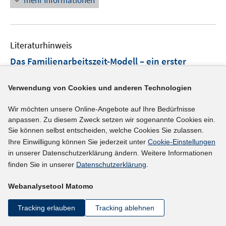
f
mehr Informationen
f
u
n
n
ö
e
e
n
f
e
f
n
u
e
n
m
f
e
n
e
F
n
Literaturhinweis
m
n
e
e
F
Das Familienarbeitszeit-Modell – ein erster
n
n
e
Schritt Richtung Arbeitszeitverkürzung
(2022)
s
n
Verwendung von Cookies und anderen Technologien
t
Mader, Katharina;
s
e
t
https://www.zeitschriftwiso.at/fileadmin/user_uploa
Wir möchten unsere Online-Angebote auf Ihre Bedürfnisse
r
e
anpassen. Zu diesem Zweck setzen wir sogenannte Cookies ein.
I
d/Mader.pdf
ö
r
Sie können selbst entscheiden, welche Cookies Sie zulassen.
n
f
ö
Ihre Einwilligung können Sie jederzeit unter
Cookie-Einstellungen
n
mehr Informationen
f
f
in unserer Datenschutzerklärung ändern. Weitere Informationen
e
n
finden Sie in unserer
Datenschutzerklärung
.
f
u
e
n
e
n
Webanalysetool Matomo
e
Literaturhinweis
m
n
F
Tracking erlauben
Tracking ablehnen
Jenseits der linearen Arbeitszeitverkürzung:
e
Plädoyer für eine zeitachtsame Veränderung der