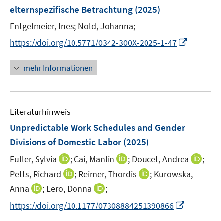
n
e
e
elternspezifische Betrachtung
(2025)
s
r
r
t
Entgelmeier, Ines;
Nold, Johanna;
ö
ö
e
I
https://doi.org/10.5771/0342-300X-2025-1-47
f
f
r
n
f
f
ö
n
n
n
mehr Informationen
f
e
e
e
f
u
n
n
n
e
e
Literaturhinweis
m
n
F
Unpredictable Work Schedules and Gender
e
Divisions of Domestic Labor
(2025)
n
I
I
I
Fuller, Sylvia
;
Cai, Manlin
;
Doucet, Andrea
;
s
n
n
n
t
I
I
Petts, Richard
;
Reimer, Thordis
;
Kurowska,
n
n
n
e
n
n
I
I
Anna
;
Lero, Donna
;
e
e
e
r
n
n
n
n
I
https://doi.org/10.1177/07308884251390866
u
u
u
ö
e
e
n
n
n
e
e
e
f
u
u