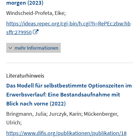
morgen
(2023)
t
s
ö
ö
e
t
Windscheid-Profeta, Eike;
f
f
r
e
f
f
https://ideas.repec.org/cgi-bin/h.cgi?h=RePEc:zbw:hb
ö
r
n
n
I
sffr:279950
f
ö
e
e
n
f
f
n
n
n
mehr Informationen
n
f
e
e
n
u
n
e
e
n
Literaturhinweis
m
F
Das Modell für selbstbestimmte Optionszeiten im
e
Erwerbsverlauf
:
Eine Bestandsaufnahme mit
n
Blick nach vorne
(2022)
s
t
Bringmann, Julia;
Jurczyk, Karin;
Mückenberger,
e
Ulrich;
r
https://www.difis.org/publikationen/publikation/18
ö