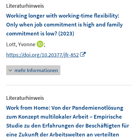
e
F
F
Literaturhinweis
m
n
e
e
F
Working longer with working-time flexibility
:
n
n
e
Only when job commitment is high and family
s
s
n
commitment is low?
t
(2023)
t
s
e
e
t
I
Lott, Yvonne
;
r
r
e
n
I
https://doi.org/10.20377/jfr-852
ö
ö
r
n
n
f
f
ö
e
n
f
f
mehr Informationen
f
u
e
n
n
f
e
u
e
e
n
m
e
n
n
e
F
Literaturhinweis
m
n
e
F
Work from Home: Von der Pandemienotlösung
n
e
zum Konzept multilokaler Arbeit – Empirische
s
n
Studie zu den Erfahrungen der Beschäftigten für
t
s
e
eine Zukunft der Arbeitswelten an verteilten
t