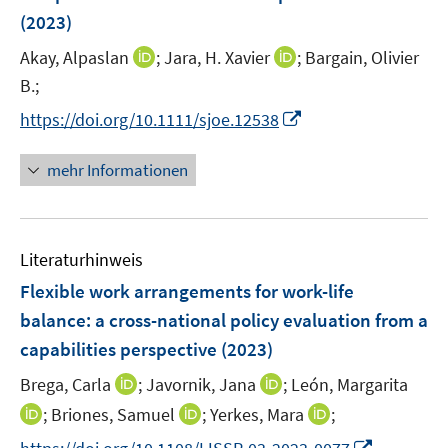
n
r
(2023)
s
ö
t
I
I
Akay, Alpaslan
;
Jara, H. Xavier
;
Bargain, Olivier
f
e
n
n
B.;
f
r
n
n
n
I
https://doi.org/10.1111/sjoe.12538
ö
e
e
e
n
f
u
u
n
n
mehr Informationen
f
e
e
e
n
m
m
u
e
F
F
e
n
e
e
Literaturhinweis
m
n
n
F
Flexible work arrangements for work-life
s
s
e
balance: a cross-national policy evaluation from a
t
t
n
e
e
capabilities perspective
(2023)
s
r
r
t
I
I
Brega, Carla
;
Javornik, Jana
;
León, Margarita
ö
ö
e
n
n
I
I
I
;
Briones, Samuel
;
Yerkes, Mara
;
f
f
r
n
n
n
n
n
f
f
I