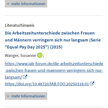
ö
e
e
n
n
mehr Informationen
f
n
n
e
e
f
u
n
n
e
e
Literaturhinweis
m
n
F
Die Arbeitszeitunterschiede zwischen Frauen
e
und Männern verringern sich nur langsam (Serie
n
"Equal Pay Day 2025")
(2025)
s
t
I
Wanger, Susanne
;
e
n
https://www.iab-forum.de/die-arbeitszeitunterschiede
r
n
-zwischen-frauen-und-maennern-verringern-sich-nur-
ö
e
I
langsam/
f
u
n
I
f
https://doi.org/10.48720/IAB.FOO.20250318.01
e
n
n
n
m
e
n
e
F
mehr Informationen
u
e
n
e
e
u
n