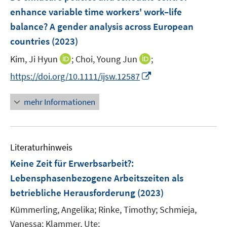
n
n
e
enhance variable time workers' work–life
s
n
balance? A gender analysis across European
t
s
e
countries
(2023)
t
r
e
I
I
Kim, Ji Hyun
;
Choi, Young Jun
;
ö
r
n
n
f
I
https://doi.org/10.1111/ijsw.12587
ö
n
n
f
n
f
e
e
n
n
mehr Informationen
f
u
u
e
e
n
e
e
n
u
e
m
m
e
n
F
F
Literaturhinweis
m
e
e
F
Keine Zeit für Erwerbsarbeit?
:
n
n
e
Lebensphasenbezogene Arbeitszeiten als
s
s
n
betriebliche Herausforderung
t
(2023)
t
s
e
e
t
Kümmerling, Angelika;
Rinke, Timothy;
Schmieja,
r
r
e
Vanessa;
Klammer, Ute;