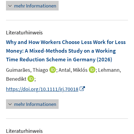
n
mehr Informationen
e
u
e
Literaturhinweis
m
F
Why and How Workers Choose Less Work for Less
e
Money: A Mixed‐Methods Study on a Working
n
Time Reduction Scheme in Germany
(2026)
s
t
I
I
Guimarães, Thiago
;
Antal, Miklós
;
Lehmann,
e
n
n
I
Benedikt
;
r
n
n
n
I
https://doi.org/10.1111/irj.70018
ö
e
e
n
n
f
u
u
e
n
mehr Informationen
f
e
e
u
e
n
m
m
e
u
e
F
F
m
e
n
e
e
F
Literaturhinweis
m