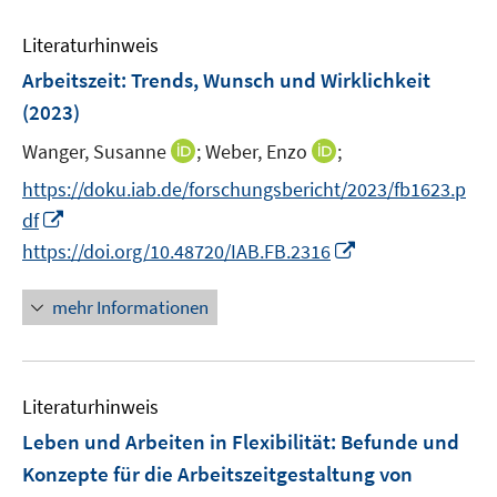
e
s
s
Literaturhinweis
m
t
t
F
e
e
Arbeitszeit: Trends, Wunsch und Wirklichkeit
e
r
r
(2023)
n
ö
ö
I
I
Wanger, Susanne
;
Weber, Enzo
;
s
f
f
n
n
t
f
f
https://doku.iab.de/forschungsbericht/2023/fb1623.p
n
n
e
n
n
I
df
e
e
r
e
e
n
I
https://doi.org/10.48720/IAB.FB.2316
u
u
ö
n
n
n
n
e
e
f
e
n
mehr Informationen
m
m
f
u
e
F
F
n
e
u
e
e
e
m
e
n
n
n
F
Literaturhinweis
m
s
s
e
F
Leben und Arbeiten in Flexibilität
:
Befunde und
t
t
n
e
e
e
Konzepte für die Arbeitszeitgestaltung von
s
n
r
r