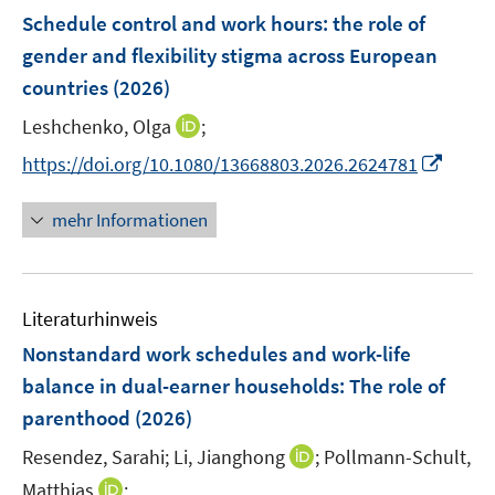
n
n
e
F
Schedule control and work hours: the role of
s
s
n
e
t
t
gender and flexibility stigma across European
s
n
e
e
countries
(2026)
t
s
r
r
e
t
I
Leshchenko, Olga
;
ö
ö
r
e
n
f
f
I
https://doi.org/10.1080/13668803.2026.2624781
ö
r
n
f
f
n
f
ö
e
n
n
n
f
mehr Informationen
f
u
e
e
e
n
f
e
n
n
u
e
n
m
e
n
e
F
Literaturhinweis
m
n
e
F
Nonstandard work schedules and work-life
n
e
balance in dual-earner households: The role of
s
n
parenthood
(2026)
t
s
e
t
I
Resendez, Sarahi;
Li, Jianghong
;
Pollmann-Schult,
r
e
n
I
Matthias
;