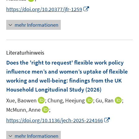
ö
r
n
n
f
I
https://doi.org/10.20377/jfr-1259
ö
e
n
f
n
f
u
e
n
n
mehr Informationen
f
e
u
e
e
n
m
e
n
u
e
F
m
e
n
e
F
Literaturhinweis
m
n
e
F
Does the 'right to request' flexible work policy
s
n
e
t
influence men’s and women’s uptake of flexible
s
n
e
working and well-being: findings from the UK
t
s
r
e
Household Longitudinal Study
(2026)
t
ö
r
e
I
I
I
Xue, Baowen
;
Chung, Heejung
;
Gu, Ran
;
f
ö
r
n
n
n
f
I
McMunn, Anne
;
f
ö
n
n
n
n
n
f
I
f
https://doi.org/10.1136/jech-2025-224166
e
e
e
e
n
n
n
f
u
u
u
n
e
e
n
n
mehr Informationen
e
e
e