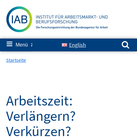
Springe
zum
Inhalt
Suchen nach:
≡
English
Menü
✘
Startseite
Arbeitszeit:
Verlängern?
Verkürzen?