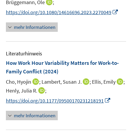
t
I
Brüggemann, Ole
;
e
n
I
https://doi.org/10.1080/14616696.2023.2270049
r
n
n
ö
e
n
mehr Informationen
f
u
e
f
e
u
n
m
e
e
F
Literaturhinweis
m
n
e
F
How Work Hour Variability Matters for Work-to-
n
e
Family Conflict
(2024)
s
n
t
I
I
I
Cho, Hyojin
;
Lambert, Susan J.
;
Ellis, Emily
;
s
e
n
n
n
t
I
Henly, Julia R.
;
r
n
n
n
e
n
I
https://doi.org/10.1177/09500170231218191
ö
e
e
e
r
n
n
f
u
u
u
ö
e
n
f
mehr Informationen
e
e
e
f
u
e
n
m
m
m
f
e
u
e
F
F
F
n