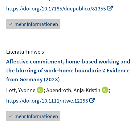
ö
ö
r
I
https://doi.org/10.17185/duepublico/81355
f
f
ö
n
f
f
f
n
n
n
mehr Informationen
f
e
e
e
n
u
n
n
e
e
n
Literaturhinweis
m
F
Affective commitment, home-based working and
e
the blurring of work–home boundaries: Evidence
n
from Germany
(2023)
s
t
I
I
Lott, Yvonne
;
Abendroth, Anja-Kristin
;
e
n
n
I
https://doi.org/10.1111/ntwe.12255
r
n
n
n
ö
e
e
n
mehr Informationen
f
u
u
e
f
e
e
u
n
m
m
e