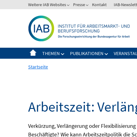
Springe
Weitere IAB Websites
Presse
Kontakt
IAB-Newslet
zum
Inhalt
THEMEN
PUBLIKATIONEN
VERANSTA
Startseite
Arbeitszeit: Verlän
Verkürzung, Verlängerung oder Flexibilisieru
Beschäftigte? Wie kann Arbeitszeitpolitik die 