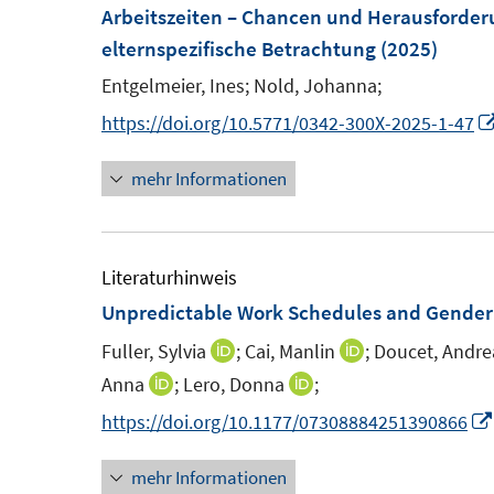
F
F
Arbeitszeiten – Chancen und Herausforderu
f
f
f
e
e
elternspezifische Betrachtung
(2025)
n
n
f
n
n
e
e
Entgelmeier, Ines;
Nold, Johanna;
n
s
s
n
n
e
https://doi.org/10.5771/0342-300X-2025-1-47
t
t
n
e
e
mehr Informationen
r
r
ö
ö
f
f
Literaturhinweis
f
f
Unpredictable Work Schedules and Gender 
n
n
e
e
Fuller, Sylvia
;
Cai, Manlin
;
Doucet, Andre
I
I
n
n
n
n
Anna
;
Lero, Donna
;
I
I
n
n
n
n
https://doi.org/10.1177/07308884251390866
e
e
n
n
u
u
mehr Informationen
e
e