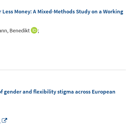
e
m
 Less Money: A Mixed‐Methods Study on a Working
F
e
nn, Benedikt
;
I
n
n
s
n
t
e
e
u
r
e
ö
m
f
F
f gender and flexibility stigma across European
f
e
n
n
e
s
n
I
1
t
n
e