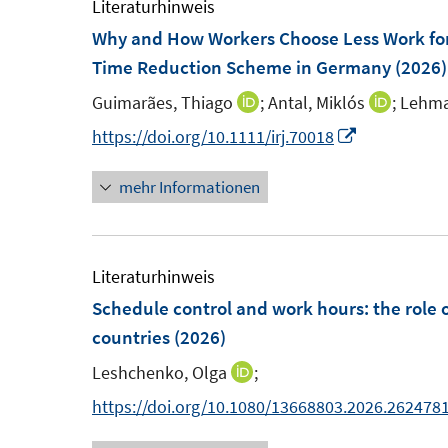
Literaturhinweis
Why and How Workers Choose Less Work for
Time Reduction Scheme in Germany
(2026)
Guimarães, Thiago
;
Antal, Miklós
;
Lehma
I
I
n
n
I
https://doi.org/10.1111/irj.70018
n
n
n
mehr Informationen
e
e
n
u
u
e
e
e
u
m
m
e
Literaturhinweis
F
F
m
Schedule control and work hours: the role o
e
e
F
countries
(2026)
n
n
e
Leshchenko, Olga
;
I
s
s
n
n
https://doi.org/10.1080/13668803.2026.262478
t
t
s
n
e
e
t