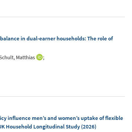
n
r
e
ö
u
f
e
f
m
balance in dual-earner households: The role of
n
F
e
e
n
chult, Matthias
;
I
n
n
s
n
t
e
e
u
r
e
ö
m
f
F
olicy influence men’s and women’s uptake of flexible
f
e
 UK Household Longitudinal Study
(2026)
n
n