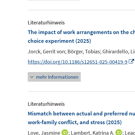
e
e
u
u
m
m
e
e
F
F
m
m
Literaturhinweis
e
e
F
F
The impact of work arrangements on the ch
n
n
e
e
choice experiment
(2025)
s
s
n
n
Jorck, Gerrit von;
Börger, Tobias;
Ghirardello, L
t
t
s
s
https://doi.org/10.1186/s12651-025-00419-9
e
e
t
t
r
r
e
e
mehr Informationen
ö
ö
r
r
f
f
ö
ö
f
f
f
f
Literaturhinweis
n
n
f
f
Mismatch between actual and preferred n
e
e
n
n
n
n
work-family conflict, and stress
(2025)
e
e
n
n
Love, Jasmine
;
Lambert, Katrina A.
;
Leac
I
I