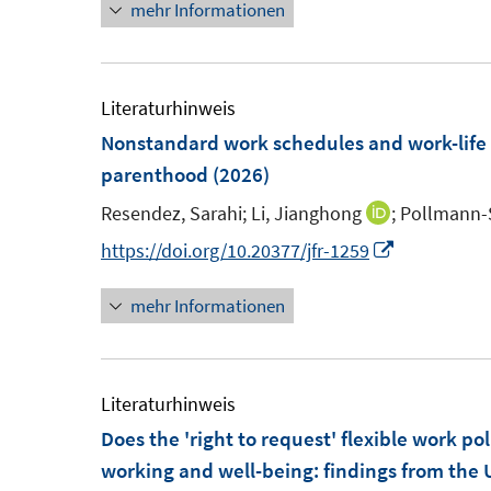
mehr Informationen
e
r
r
e
u
ö
ö
r
e
f
f
ö
m
Literaturhinweis
f
f
f
F
Nonstandard work schedules and work-life 
n
n
f
e
parenthood
(2026)
e
e
n
n
n
n
e
Resendez, Sarahi;
Li, Jianghong
;
Pollmann-S
I
s
n
n
I
https://doi.org/10.20377/jfr-1259
t
n
n
e
mehr Informationen
e
n
r
u
e
ö
e
u
f
m
e
Literaturhinweis
f
F
m
Does the 'right to request' flexible work p
n
e
F
working and well-being: findings from the
e
n