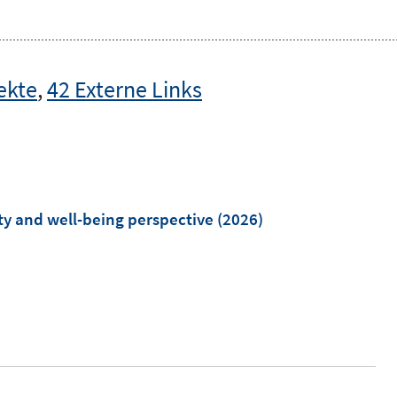
ekte
,
42 Externe Links
ty and well-being perspective
(2026)
I
n
n
e
u