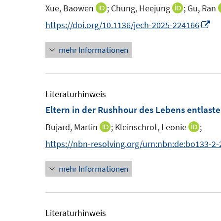
e
n
Xue, Baowen
;
Chung, Heejung
;
Gu, Ran
I
I
s
n
n
n
I
https://doi.org/10.1136/jech-2025-224166
t
s
n
n
n
e
t
mehr Informationen
e
e
n
r
e
u
u
e
ö
r
e
e
u
f
ö
m
m
e
Literaturhinweis
f
f
F
F
m
Eltern in der Rushhour des Lebens entlast
n
f
e
e
F
e
n
Bujard, Martin
;
Kleinschrot, Leonie
;
I
I
n
n
e
n
e
n
n
https://nbn-resolving.org/urn:nbn:de:bo133-2
s
s
n
n
n
n
t
t
s
mehr Informationen
e
e
e
e
t
u
u
r
r
e
e
e
ö
ö
r
m
m
Literaturhinweis
f
f
ö