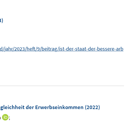
ö
f
3)
f
n
e
n
/jahr/2023/heft/9/beitrag/ist-der-staat-der-bessere-arb
Ungleichheit der Erwerbseinkommen
(2022)
n
;
I
n