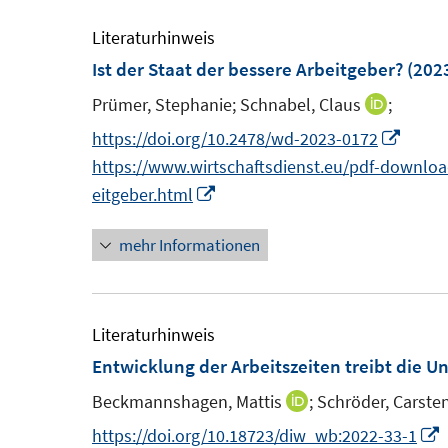
u
f
e
Literaturhinweis
f
m
Ist der Staat der bessere Arbeitgeber?
(202
n
F
e
Prümer, Stephanie;
Schnabel, Claus
;
I
e
n
n
I
https://doi.org/10.2478/wd-2023-0172
n
n
n
https://www.wirtschaftsdienst.eu/pdf-download
s
e
I
n
eitgeber.html
t
u
n
e
e
mehr Informationen
e
n
u
r
m
e
e
ö
F
u
m
f
e
e
F
Literaturhinweis
f
n
m
e
Entwicklung der Arbeitszeiten treibt die 
n
s
F
n
e
Beckmannshagen, Mattis
;
Schröder, Carste
I
t
e
s
n
n
I
https://doi.org/10.18723/diw_wb:2022-33-1
e
n
t