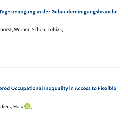
e
m
r Tagesreinigung in der Gebäudereinigungsbranche
F
e
hhorst, Werner;
Scheu, Tobias;
n
I
s
n
t
n
e
e
r
u
ö
e
f
m
red Occupational Inequality in Access to Flexible
f
F
n
e
e
diers, Maik
;
I
n
n
n
I
s
n
n
t