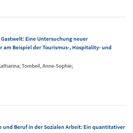
e
n
e
u
e
r
e
u
ö
m
e
f
F
m
 Gastwelt
:
Eine Untersuchung neuer
f
e
F
r am Beispiel der Tourismus-, Hospitality- und
n
n
e
e
s
n
n
Katharina;
Tombeil, Anne-Sophie;
t
s
e
t
r
e
ö
r
f
ö
f
f
n
f
 und Beruf in der Sozialen Arbeit
:
Ein quantitativer
e
n