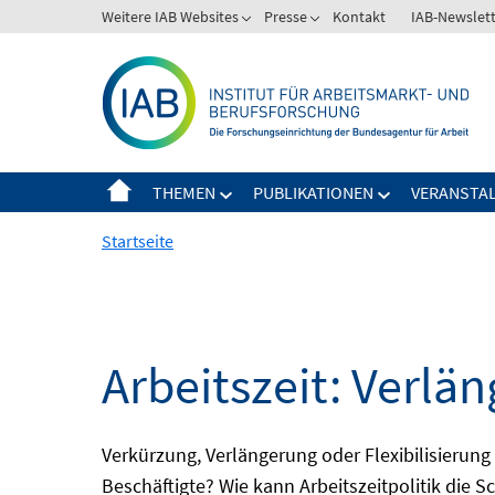
Springe
Weitere IAB Websites
Presse
Kontakt
IAB-Newslet
zum
Inhalt
THEMEN
PUBLIKATIONEN
VERANSTA
Startseite
Arbeitszeit: Verlän
Verkürzung, Verlängerung oder Flexibilisieru
Beschäftigte? Wie kann Arbeitszeitpolitik die 