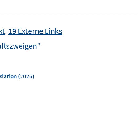
kt
,
19 Externe Links
haftszweigen"
slation
(2026)
I
n
n
e
u