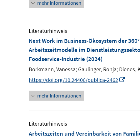
mehr Informationen
e
e
u
u
e
e
m
m
Literaturhinweis
F
F
Next Work im Business-Ökosystem der 360°
e
e
Arbeitszeitmodelle im Dienstleistungssekto
n
n
Foodservice-Industrie
(2024)
s
s
Borkmann, Vanessa;
Gaulinger, Ronja;
Dienes, 
t
t
I
https://doi.org/10.24406/publica-2462
e
e
n
r
r
mehr Informationen
n
ö
ö
e
f
f
u
f
f
e
Literaturhinweis
n
n
m
Arbeitszeiten und Vereinbarkeit von Familie
e
e