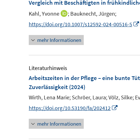
F
Vergleich mit Beschäftigten in frühkindlich
n
n
e
Kahl, Yvonne
;
Bauknecht, Jürgen;
I
n
n
https://doi.org/10.1007/s12592-024-00516-5
s
n
t
mehr Informationen
e
e
u
r
e
ö
m
Literaturhinweis
f
F
Arbeitszeiten in der Pflege – eine bunte Tü
f
e
Zuverlässigkeit
(2024)
n
n
e
Wirth, Lena Marie;
Schröer, Laura;
Völz, Silke;
Ev
s
n
I
https://doi.org/10.53190/fa/202412
t
n
e
mehr Informationen
n
r
e
ö