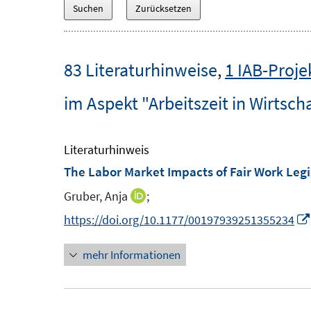
83 Literaturhinweise
,
1 IAB-Proje
im Aspekt "Arbeitszeit in Wirtsc
Literaturhinweis
The Labor Market Impacts of Fair Work Legi
Gruber, Anja
;
I
n
https://doi.org/10.1177/00197939251355234
n
mehr Informationen
e
u
e