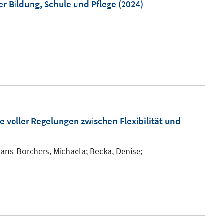
er Bildung, Schule und Pflege
(2024)
n
e
n
I
n
n
e
u
e
m
te voller Regelungen zwischen Flexibilität und
F
e
ans-Borchers, Michaela;
Becka, Denise;
n
s
t
e
r