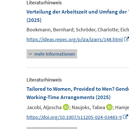
m
Literaturhinweis
F
Verteilung der Arbeitszeit und Umfang de
e
(2025)
n
Bookmann, Bernhard;
Schröder, Charlotte;
Eic
s
https://ideas.repec.org/p/iza/izarrs/148.html
t
e
mehr Informationen
r
ö
f
Literaturhinweis
f
Tailored to Women, Provided to Men? Gende
n
Working-Time Arrangements
(2025)
e
n
Jacobi, Aljoscha
;
Naujoks, Tabea
;
Hamje
I
I
n
n
https://doi.org/10.1007/s11205-024-03483-9
n
n