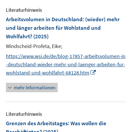
t
t
e
s
s
n
e
e
Literaturhinweis
m
t
t
s
r
r
F
e
e
Arbeitsvolumen in Deutschland: (wieder) mehr
t
ö
ö
e
r
r
und länger arbeiten für Wohlstand und
e
f
f
n
ö
ö
r
Wohlfahrt?
(2025)
f
f
s
f
f
ö
n
n
t
Windscheid-Profeta, Eike;
f
f
f
e
e
e
n
n
https://www.wsi.de/de/blog-17857-arbeitsvolumen-in
f
n
n
r
e
e
n
-deutschland-wieder-mehr-und-laenger-arbeiten-fur-
ö
n
n
e
I
wohlstand-und-wohlfahrt-68128.htm
f
n
n
f
n
mehr Informationen
n
e
e
u
n
e
Literaturhinweis
m
F
Grenzen des Arbeitstages
:
Was wollen die
e
Beschäftigten?
(2025)