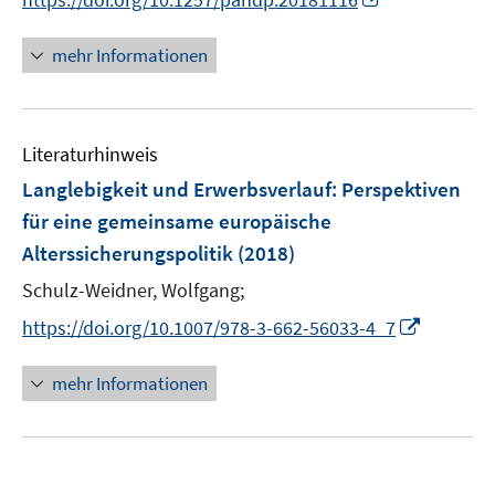
n
n
e
n
mehr Informationen
u
e
e
u
m
e
F
Literaturhinweis
m
e
F
Langlebigkeit und Erwerbsverlauf
:
Perspektiven
n
e
für eine gemeinsame europäische
s
n
Alterssicherungspolitik
t
(2018)
s
e
t
Schulz-Weidner, Wolfgang;
r
e
I
https://doi.org/10.1007/978-3-662-56033-4_7
ö
r
n
f
ö
n
mehr Informationen
f
f
e
n
f
u
e
n
e
n
e
m