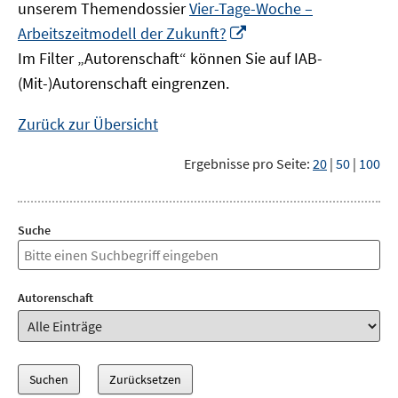
unserem Themendossier
Vier-Tage-Woche –
In
Arbeitszeitmodell der Zukunft?
neuem
Im Filter „Autorenschaft“ können Sie auf IAB-
Fenster
(Mit-)Autorenschaft eingrenzen.
öffnen
Zurück zur Übersicht
Ergebnisse pro Seite:
20
|
50
|
100
Suche
Autorenschaft