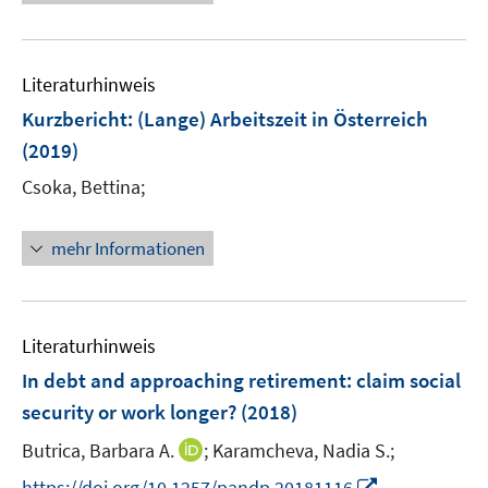
e
f
e
e
u
n
m
m
e
e
F
F
Literaturhinweis
m
n
e
e
F
Kurzbericht: (Lange) Arbeitszeit in Österreich
n
n
e
(2019)
s
s
n
t
t
Csoka, Bettina;
s
e
e
t
r
r
e
mehr Informationen
ö
ö
r
f
f
ö
f
f
f
n
n
Literaturhinweis
f
e
e
n
In debt and approaching retirement
:
claim social
n
n
e
security or work longer?
(2018)
n
I
Butrica, Barbara A.
;
Karamcheva, Nadia S.;
n
I
https://doi.org/10.1257/pandp.20181116