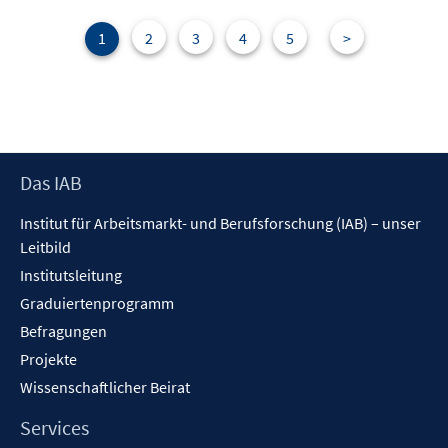
n
F
e
1
2
3
4
5
>
n
s
t
e
r
Footer
Das IAB
ö
Inhalt
f
Institut für Arbeitsmarkt- und Berufsforschung (IAB) – unser
f
Leitbild
n
Institutsleitung
e
n
Graduiertenprogramm
Befragungen
Projekte
Wissenschaftlicher Beirat
Services