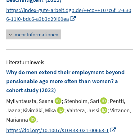
n
https://index-gute-arbeit.dgb.de/++co++107c6f12-630
s
I
t
6-11f0-bdc6-a3b3d29f00ea
n
e
n
r
mehr Informationen
e
ö
u
f
e
f
Literaturhinweis
m
n
F
e
Why do men extend their employment beyond
e
n
pensionable age more often than women? a
n
cohort study
(2022)
s
t
I
I
Myllyntausta, Saana
;
Stenholm, Sari
;
Pentti,
e
n
n
I
I
Jaana;
Kivimäki, Mika
;
Vahtera, Jussi
;
Virtanen,
r
n
n
n
n
I
Marianna
;
ö
e
e
n
n
n
I
f
https://doi.org/10.1007/s10433-021-00663-1
u
u
e
e
n
n
f
e
e