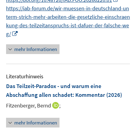
n
n
https://iab-forum.de/wir-muessen-in-deutschland-un
e
n
term-strich-mehr-arbeiten-die-gesetzliche-einschraen
u
e
kung-des-teilzeitanspruchs-ist-dafuer-der-falsche-we
e
u
I
m
g/
e
n
F
m
n
e
mehr Informationen
F
e
n
e
u
s
n
e
t
s
Literaturhinweis
m
e
t
F
r
Das Teilzeit-Paradox - und warum eine
e
e
ö
r
Abschaffung allen schadet
:
Kommentar
(2026)
n
f
ö
I
Fitzenberger, Bernd
;
s
f
f
n
t
n
f
n
e
e
mehr Informationen
n
e
r
n
e
u
ö