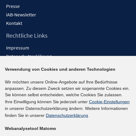
Presse
IAB-Newsletter
Kontakt
Rechtliche Links
Impressum
Datenschutzerklärung
Erklärung zur Barrierefreiheit
Verwendung von Cookies und anderen Technologien
Barrieren melden
Wir möchten unsere Online-Angebote auf Ihre Bedürfnisse
Social-Media-Kanäle
anpassen. Zu diesem Zweck setzen wir sogenannte Cookies ein.
Sie können selbst entscheiden, welche Cookies Sie zulassen.
BlueSky
Ihre Einwilligung können Sie jederzeit unter
Cookie-Einstellungen
YouTube
in unserer Datenschutzerklärung ändern. Weitere Informationen
LinkedIn
finden Sie in unserer
Datenschutzerklärung
.
XING
Webanalysetool Matomo
kununu