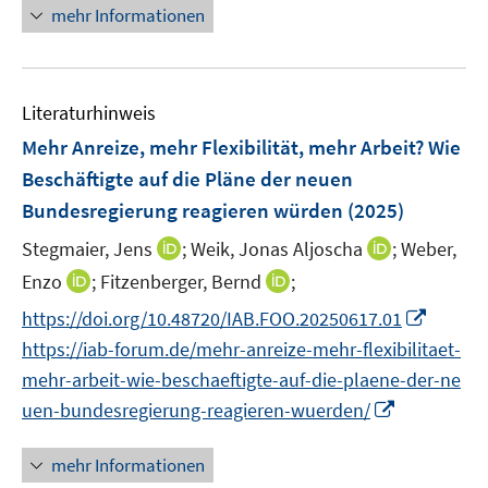
r
n
mehr Informationen
f
ö
e
f
f
u
n
f
e
e
n
Literaturhinweis
m
n
e
F
Mehr Anreize, mehr Flexibilität, mehr Arbeit? Wie
n
e
Beschäftigte auf die Pläne der neuen
n
Bundesregierung reagieren würden
(2025)
s
t
I
I
Stegmaier, Jens
;
Weik, Jonas Aljoscha
;
Weber,
e
n
n
I
I
Enzo
;
Fitzenberger, Bernd
;
r
n
n
n
n
I
https://doi.org/10.48720/IAB.FOO.20250617.01
ö
e
e
n
n
n
https://iab-forum.de/mehr-anreize-mehr-flexibilitaet-
f
u
u
e
e
n
f
e
e
mehr-arbeit-wie-beschaeftigte-auf-die-plaene-der-ne
u
u
e
n
m
m
I
uen-bundesregierung-reagieren-wuerden/
e
e
u
e
F
F
n
m
m
e
n
e
e
n
F
F
mehr Informationen
m
n
n
e