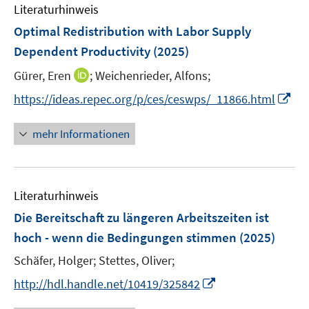
e
Literaturhinweis
m
n
F
Optimal Redistribution with Labor Supply
e
Dependent Productivity
(2025)
n
I
Gürer, Eren
;
Weichenrieder, Alfons;
s
n
t
I
https://ideas.repec.org/p/ces/ceswps/_11866.html
n
e
n
e
r
n
mehr Informationen
u
ö
e
e
f
u
m
f
e
F
n
Literaturhinweis
m
e
e
F
Die Bereitschaft zu längeren Arbeitszeiten ist
n
n
e
hoch - wenn die Bedingungen stimmen
(2025)
s
n
t
Schäfer, Holger;
Stettes, Oliver;
s
e
t
I
http://hdl.handle.net/10419/325842
r
e
n
ö