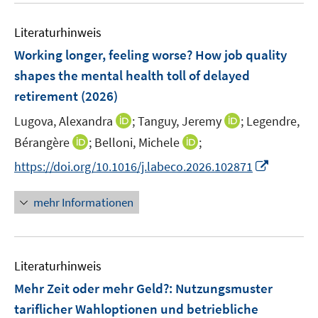
n
e
f
m
f
Literaturhinweis
F
n
Working longer, feeling worse? How job quality
e
e
shapes the mental health toll of delayed
n
n
retirement
(2026)
s
t
I
I
Lugova, Alexandra
;
Tanguy, Jeremy
;
Legendre,
e
n
n
I
I
Bérangère
;
Belloni, Michele
;
r
n
n
n
n
I
https://doi.org/10.1016/j.labeco.2026.102871
ö
e
e
n
n
n
f
u
u
e
e
n
f
mehr Informationen
e
e
u
u
e
n
m
m
e
e
u
e
F
F
m
m
e
n
e
e
F
F
Literaturhinweis
m
n
n
e
e
F
Mehr Zeit oder mehr Geld?
:
Nutzungsmuster
s
s
n
n
e
t
t
tariflicher Wahloptionen und betriebliche
s
s
n