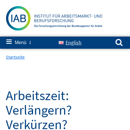
Springe
zum
Inhalt
Suchen nach:
≡
English
Menü
✘
Startseite
Arbeitszeit:
Verlängern?
Verkürzen?