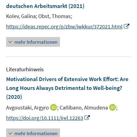
e
r
r
e
e
e
deutschen Arbeitsmarkt
(2021)
t
n
ö
ö
r
r
r
e
Kolev, Galina;
Obst, Thomas;
s
f
f
ö
ö
ö
r
t
f
f
I
https://ideas.repec.org/p/zbw/iwkkur/372021.html
f
f
f
ö
e
n
n
n
f
f
f
f
r
e
e
n
n
n
n
mehr Informationen
f
ö
n
n
e
e
e
e
n
f
u
n
n
n
e
f
e
n
n
Literaturhinweis
m
e
F
Motivational Drivers of Extensive Work Effort: Are
n
e
Long Hours Always Detrimental to Well-being?
n
(2020)
s
t
I
I
Avgoustaki, Argyro
;
Cañibano, Almudena
;
e
n
n
I
https://doi.org/10.1111/irel.12263
r
n
n
n
ö
e
e
n
mehr Informationen
f
u
u