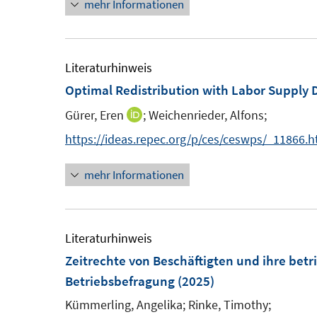
mehr Informationen
n
e
u
e
Literaturhinweis
m
Optimal Redistribution with Labor Supply 
F
Gürer, Eren
;
Weichenrieder, Alfons;
I
e
n
https://ideas.repec.org/p/ces/ceswps/_11866.h
n
n
s
mehr Informationen
e
t
u
e
e
r
m
Literaturhinweis
ö
F
Zeitrechte von Beschäftigten und ihre bet
f
e
Betriebsbefragung
(2025)
f
n
Kümmerling, Angelika;
Rinke, Timothy;
n
s