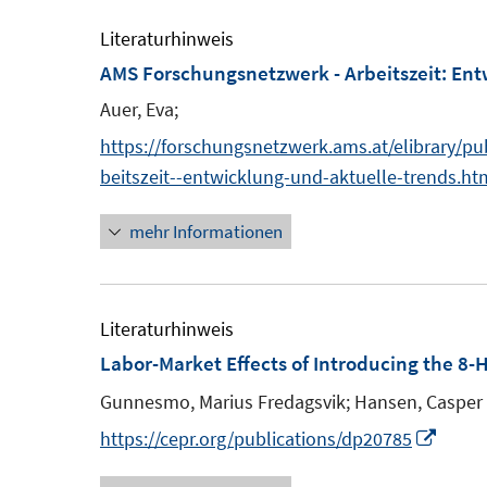
Literaturhinweis
AMS Forschungsnetzwerk - Arbeitszeit: Ent
Auer, Eva;
https://forschungsnetzwerk.ams.at/elibrary/p
beitszeit--entwicklung-und-aktuelle-trends.ht
mehr Informationen
Literaturhinweis
f
Labor-Market Effects of Introducing the 8
f
Gunnesmo, Marius Fredagsvik;
Hansen, Caspe
I
https://cepr.org/publications/dp20785
n