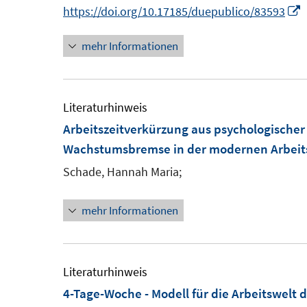
e
I
https://doi.org/10.17185/duepublico/83593
t
n
e
mehr Informationen
r
e
ö
f
e
Literaturhinweis
f
Arbeitszeitverkürzung aus psychologischer S
n
F
Wachstumsbremse in der modernen Arbeit
e
e
n
Schade, Hannah Maria;
s
mehr Informationen
t
e
r
Literaturhinweis
4-Tage-Woche - Modell für die Arbeitswelt 
f