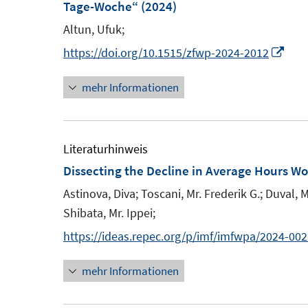
Tage-Woche“
(2024)
f
Altun, Ufuk;
e
I
https://doi.org/10.1515/zfwp-2024-2012
n
mehr Informationen
n
e
u
e
Literaturhinweis
m
Dissecting the Decline in Average Hours W
F
Astinova, Diva;
Toscani, Mr. Frederik G.;
Duval, M
e
Shibata, Mr. Ippei;
n
https://ideas.repec.org/p/imf/imfwpa/2024-002
s
t
mehr Informationen
e
r