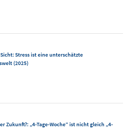
n
s
n
t
n
e
r
u
ö
f
m
icht: Stress ist eine unterschätzte
f
swelt
(2025)
n
e
n
n
ö
der Zukunft?
:
„4-Tage-Woche“ ist nicht gleich „4-