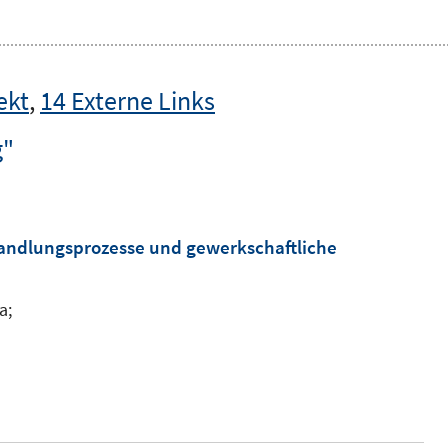
ekt
,
14 Externe Links
g"
andlungsprozesse und gewerkschaftliche
a;
n
n
e