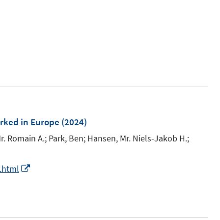
n
n
orked in Europe
(2024)
r. Romain A.;
Park, Ben;
Hansen, Mr. Niels-Jakob H.;
I
.html
n
n
e