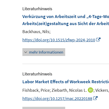
ö
Literaturhinweis
f
Verkürzung von Arbeitszeit und „4-Tage-W
f
Arbeits(zeit)gestaltung aus Sicht der Arbei
n
Backhaus, Nils;
e
n
I
https://doi.org/10.1515/zfwp-2024-2010
n
mehr Informationen
n
e
u
e
Literaturhinweis
m
Labor Market Effects of Workweek Restrict
F
Fishback, Price;
Ziebarth, Nicolas L.
;
Vickers
I
e
n
I
https://doi.org/10.1257/mac.20220188
n
n
n
s