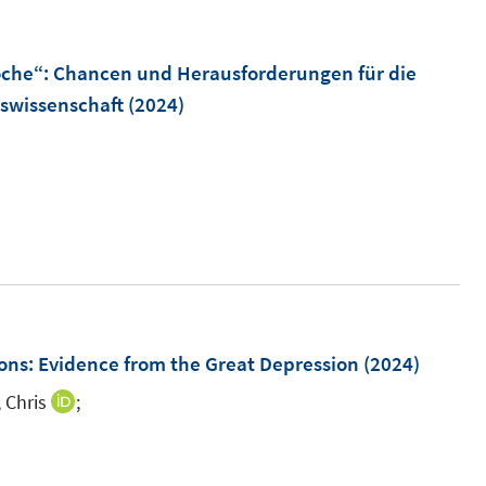
u
e
m
oche“: Chancen und Herausforderungen für die
F
tswissenschaft
(2024)
e
n
s
t
e
r
ö
f
ions: Evidence from the Great Depression
(2024)
f
, Chris
n
;
I
e
n
n
n