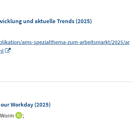
u
e
m
wicklung und aktuelle Trends
(2025)
F
e
ublikation/ams-spezialthema-zum-arbeitsmarkt/2025/ar
n
I
ml
s
n
t
n
e
e
r
u
ö
e
m
-Hour Workday
(2025)
F
r Worm
;
n
I
e
e
n
n
n
n
s