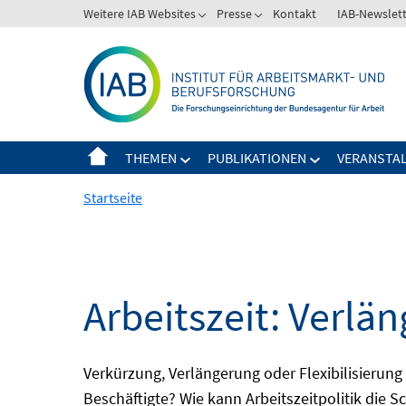
Springe
Weitere IAB Websites
Presse
Kontakt
IAB-Newslet
zum
Inhalt
THEMEN
PUBLIKATIONEN
VERANSTA
Startseite
Arbeitszeit: Verlän
Verkürzung, Verlängerung oder Flexibilisieru
Beschäftigte? Wie kann Arbeitszeitpolitik die 