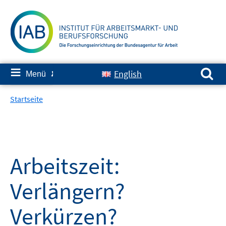
Springe
zum
Inhalt
Suchen nach:
≡
English
Menü
✘
Startseite
Arbeitszeit:
Verlängern?
Verkürzen?