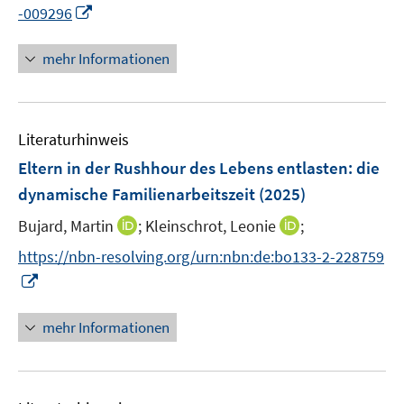
e
I
-009296
r
n
ö
n
mehr Informationen
f
e
f
u
n
e
e
Literaturhinweis
m
n
F
Eltern in der Rushhour des Lebens entlasten
:
die
e
dynamische Familienarbeitszeit
(2025)
n
I
I
Bujard, Martin
;
Kleinschrot, Leonie
;
s
n
n
t
https://nbn-resolving.org/urn:nbn:de:bo133-2-228759
n
n
e
I
e
e
r
n
u
u
ö
n
mehr Informationen
e
e
f
e
m
m
f
u
F
F
n
e
e
e
e