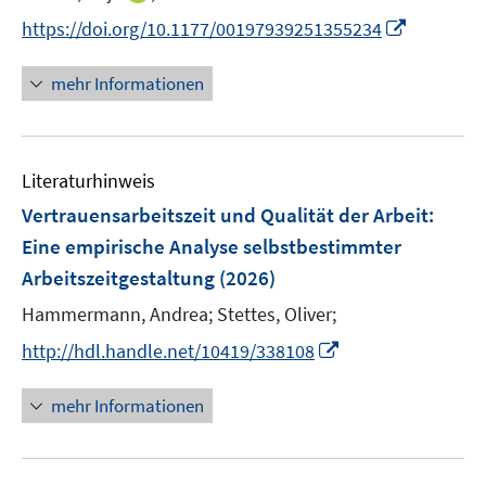
t
n
I
https://doi.org/10.1177/00197939251355234
e
n
n
r
e
n
mehr Informationen
ö
u
e
f
e
u
f
m
e
n
F
Literaturhinweis
m
e
e
F
Vertrauensarbeitszeit und Qualität der Arbeit:
n
n
e
Eine empirische Analyse selbstbestimmter
s
n
Arbeitszeitgestaltung
t
(2026)
s
e
t
Hammermann, Andrea;
Stettes, Oliver;
r
e
I
http://hdl.handle.net/10419/338108
ö
r
n
f
ö
n
mehr Informationen
f
f
e
n
f
u
e
n
e
n