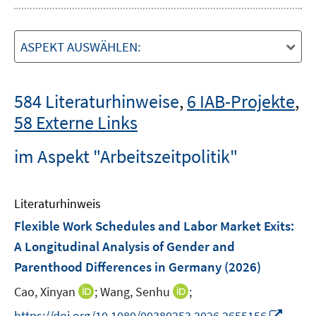
ASPEKT AUSWÄHLEN:
584 Literaturhinweise
,
6 IAB-Projekte
,
58 Externe Links
im Aspekt "Arbeitszeitpolitik"
Literaturhinweis
Flexible Work Schedules and Labor Market Exits:
A Longitudinal Analysis of Gender and
Parenthood Differences in Germany
(2026)
I
I
Cao, Xinyan
;
Wang, Senhu
;
n
n
I
https://doi.org/10.1080/00380253.2026.2655156