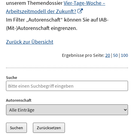
unserem Themendossier
Vier-Tage-Woche –
In
Arbeitszeitmodell der Zukunft?
neuem
Im Filter „Autorenschaft“ können Sie auf IAB-
Fenster
(Mit-)Autorenschaft eingrenzen.
öffnen
Zurück zur Übersicht
Ergebnisse pro Seite:
20
|
50
|
100
Suche
Autorenschaft