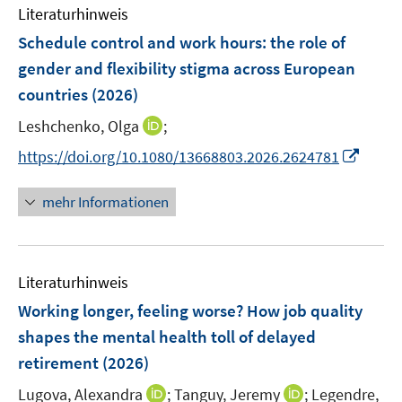
e
Literaturhinweis
m
n
F
Schedule control and work hours: the role of
e
gender and flexibility stigma across European
n
countries
(2026)
s
t
I
Leshchenko, Olga
;
e
n
I
https://doi.org/10.1080/13668803.2026.2624781
r
n
n
ö
e
n
mehr Informationen
f
u
e
f
e
u
n
m
e
e
F
Literaturhinweis
m
n
e
F
Working longer, feeling worse? How job quality
n
e
shapes the mental health toll of delayed
s
n
retirement
(2026)
t
s
e
t
I
I
Lugova, Alexandra
;
Tanguy, Jeremy
;
Legendre,