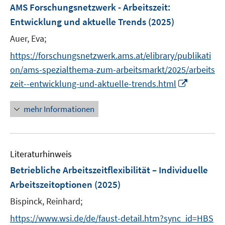
F
AMS Forschungsnetzwerk - Arbeitszeit:
e
Entwicklung und aktuelle Trends
(2025)
n
Auer, Eva;
s
t
https://forschungsnetzwerk.ams.at/elibrary/publikati
e
on/ams-spezialthema-zum-arbeitsmarkt/2025/arbeits
r
I
zeit--entwicklung-und-aktuelle-trends.html
ö
n
f
n
mehr Informationen
f
e
n
u
e
e
n
Literaturhinweis
m
F
Betriebliche Arbeitszeitflexibilität – Individuelle
e
Arbeitszeitoptionen
(2025)
n
Bispinck, Reinhard;
s
t
https://www.wsi.de/de/faust-detail.htm?sync_id=HBS