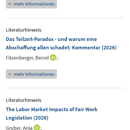
n
n
e
mehr Informationen
F
e
n
e
u
s
n
e
t
s
Literaturhinweis
m
e
t
F
r
Das Teilzeit-Paradox - und warum eine
e
e
ö
r
Abschaffung allen schadet
:
Kommentar
(2026)
n
f
ö
I
Fitzenberger, Bernd
;
s
f
f
n
t
n
f
n
e
e
mehr Informationen
n
e
r
n
e
u
ö
n
e
f
m
f
Literaturhinweis
F
n
The Labor Market Impacts of Fair Work
e
e
Legislation
(2026)
n
n
s
I
Gruber, Anja
;