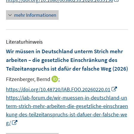
n
n
n
e
e
n
mehr Informationen
u
u
e
e
e
u
m
m
e
F
F
Literaturhinweis
m
e
e
F
Wir müssen in Deutschland unterm Strich mehr
n
n
e
arbeiten – die gesetzliche Einschränkung des
s
s
n
Teilzeitanspruchs ist dafür der falsche Weg
t
t
(2026)
s
e
e
t
I
Fitzenberger, Bernd
;
r
r
e
n
I
https://doi.org/10.48720/IAB.FOO.20260220.01
ö
ö
r
n
n
f
f
https://iab-forum.de/wir-muessen-in-deutschland-un
ö
e
n
f
f
term-strich-mehr-arbeiten-die-gesetzliche-einschraen
f
u
e
n
n
f
kung-des-teilzeitanspruchs-ist-dafuer-der-falsche-we
e
u
e
e
n
I
m
g/
e
n
n
e
n
F
m