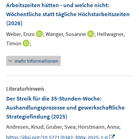
e
Arbeitszeiten hätten - und welche nicht
:
s
n
Wöchentliche statt tägliche Höchstarbeitszeiten
t
s
e
(2026)
t
r
e
I
I
Weber, Enzo
;
Wanger, Susanne
;
Hellwagner,
ö
r
n
n
I
Timon
;
f
ö
n
n
n
f
f
e
e
n
n
mehr Informationen
f
u
u
e
e
n
e
e
u
n
e
m
m
e
n
F
F
m
Literaturhinweis
e
e
F
Der Streik für die 35-Stunden-Woche
:
n
n
e
Aushandlungsprozesse und gewerkschaftliche
s
s
n
t
t
Strategiefindung
(2025)
s
e
e
t
Andresen, Knud;
Gruber, Svea;
Horstmann, Anna;
r
r
e
I
https://doi.org/10.5771/0342-300x-2025-1-6
ö
ö