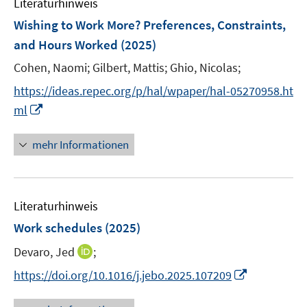
Literaturhinweis
m
n
n
n
F
Wishing to Work More? Preferences, Constraints,
s
s
e
and Hours Worked
(2025)
t
t
n
e
e
Cohen, Naomi;
Gilbert, Mattis;
Ghio, Nicolas;
s
r
r
t
https://ideas.repec.org/p/hal/wpaper/hal-05270958.ht
ö
ö
e
I
ml
f
f
r
n
f
f
ö
n
n
n
mehr Informationen
f
e
e
e
f
u
n
n
n
e
e
Literaturhinweis
m
n
F
Work schedules
(2025)
e
I
Devaro, Jed
;
n
n
s
I
https://doi.org/10.1016/j.jebo.2025.107209
n
t
n
e
e
n