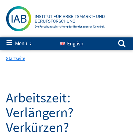
Springe
zum
Inhalt
Suchen nach:
≡
English
Menü
✘
Startseite
Arbeitszeit:
Verlängern?
Verkürzen?