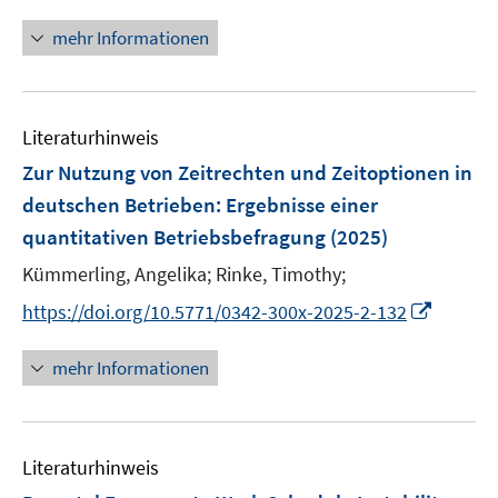
n
f
ö
n
mehr Informationen
f
f
e
n
f
u
e
n
e
n
e
Literaturhinweis
m
n
F
Zur Nutzung von Zeitrechten und Zeitoptionen in
e
deutschen Betrieben
:
Ergebnisse einer
n
quantitativen Betriebsbefragung
(2025)
s
t
Kümmerling, Angelika;
Rinke, Timothy;
e
I
https://doi.org/10.5771/0342-300x-2025-2-132
r
n
ö
n
mehr Informationen
f
e
f
u
n
e
e
Literaturhinweis
m
n
F