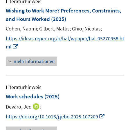
Literaturhinweis
m
n
n
n
F
Wishing to Work More? Preferences, Constraints,
s
s
e
and Hours Worked
(2025)
t
t
n
e
e
Cohen, Naomi;
Gilbert, Mattis;
Ghio, Nicolas;
s
r
r
t
https://ideas.repec.org/p/hal/wpaper/hal-05270958.ht
ö
ö
e
I
ml
f
f
r
n
f
f
ö
n
n
n
mehr Informationen
f
e
e
e
f
u
n
n
n
e
e
Literaturhinweis
m
n
F
Work schedules
(2025)
e
I
Devaro, Jed
;
n
n
s
I
https://doi.org/10.1016/j.jebo.2025.107209
n
t
n
e
e
n