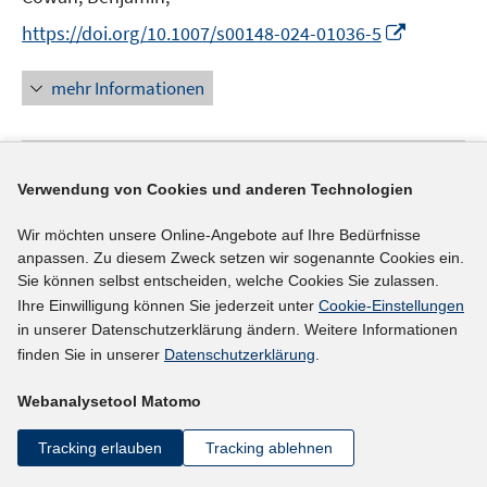
r
r
r
e
t
I
https://doi.org/10.1007/s00148-024-01036-5
ö
ö
ö
r
e
n
f
f
f
ö
r
n
mehr Informationen
f
f
f
f
ö
e
n
n
n
f
f
u
e
e
e
n
f
e
n
n
n
e
n
Literaturhinweis
m
Verwendung von Cookies und anderen Technologien
n
e
F
The Big Shift in Working Arrangements: Eight
n
e
Wir möchten unsere Online-Angebote auf Ihre Bedürfnisse
Ways Unusual
(2024)
anpassen. Zu diesem Zweck setzen wir sogenannte Cookies ein.
n
Sie können selbst entscheiden, welche Cookies Sie zulassen.
I
Davis, Steven J.
;
s
Ihre Einwilligung können Sie jederzeit unter
Cookie-Einstellungen
n
t
I
https://ideas.repec.org/p/iza/izadps/dp16932.html
in unserer Datenschutzerklärung ändern. Weitere Informationen
n
e
n
finden Sie in unserer
Datenschutzerklärung
.
e
r
n
mehr Informationen
u
ö
e
Webanalysetool Matomo
e
f
u
m
f
Tracking erlauben
Tracking ablehnen
e
F
n
Literaturhinweis
m