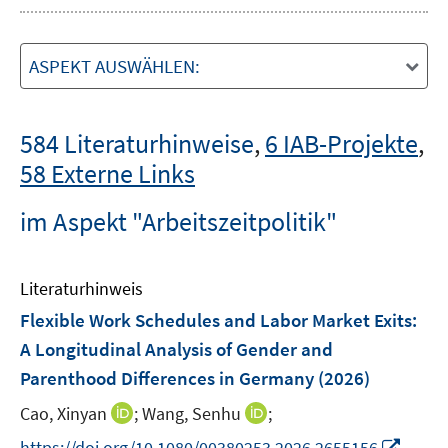
ASPEKT AUSWÄHLEN:
584 Literaturhinweise
,
6 IAB-Projekte
,
58 Externe Links
im Aspekt "Arbeitszeitpolitik"
Literaturhinweis
Flexible Work Schedules and Labor Market Exits:
A Longitudinal Analysis of Gender and
Parenthood Differences in Germany
(2026)
I
I
Cao, Xinyan
;
Wang, Senhu
;
n
n
I
https://doi.org/10.1080/00380253.2026.2655156