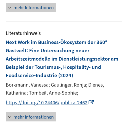
f
n
mehr Informationen
f
e
n
u
e
e
n
Literaturhinweis
m
F
Next Work im Business-Ökosystem der 360°
e
Gastwelt
:
Eine Untersuchung neuer
n
Arbeitszeitmodelle im Dienstleistungssektor am
s
Beispiel der Tourismus-, Hospitality- und
t
e
Foodservice-Industrie
(2024)
r
Borkmann, Vanessa;
Gaulinger, Ronja;
Dienes,
ö
Katharina;
Tombeil, Anne-Sophie;
f
I
f
https://doi.org/10.24406/publica-2462
n
n
n
e
mehr Informationen
e
n