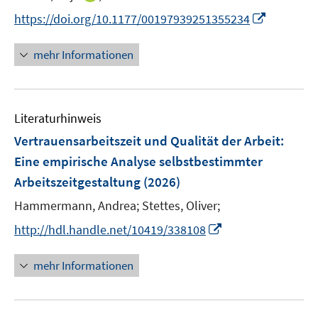
t
n
I
https://doi.org/10.1177/00197939251355234
e
n
n
r
e
n
mehr Informationen
ö
u
e
f
e
u
f
m
e
n
F
Literaturhinweis
m
e
e
F
Vertrauensarbeitszeit und Qualität der Arbeit:
n
n
e
Eine empirische Analyse selbstbestimmter
s
n
Arbeitszeitgestaltung
t
(2026)
s
e
t
Hammermann, Andrea;
Stettes, Oliver;
r
e
I
http://hdl.handle.net/10419/338108
ö
r
n
f
ö
n
mehr Informationen
f
f
e
n
f
u
e
n
e
n