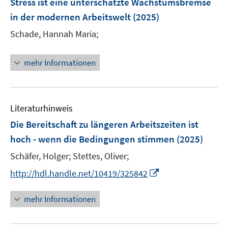
Stress ist eine unterschätzte Wachstumsbremse
s
n
in der modernen Arbeitswelt
t
(2025)
s
e
t
Schade, Hannah Maria;
r
e
ö
r
mehr Informationen
f
ö
f
f
n
f
e
n
Literaturhinweis
n
e
Die Bereitschaft zu längeren Arbeitszeiten ist
n
hoch - wenn die Bedingungen stimmen
(2025)
Schäfer, Holger;
Stettes, Oliver;
I
http://hdl.handle.net/10419/325842
n
n
mehr Informationen
e
u