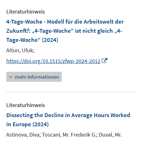
e
f
Literaturhinweis
m
n
F
e
4-Tage-Woche - Modell für die Arbeitswelt der
e
n
Zukunft?
:
„4-Tage-Woche“ ist nicht gleich „4-
n
Tage-Woche“
(2024)
s
t
Altun, Ufuk;
e
I
https://doi.org/10.1515/zfwp-2024-2012
r
n
ö
n
mehr Informationen
f
e
f
u
n
e
e
Literaturhinweis
m
n
F
Dissecting the Decline in Average Hours Worked
e
in Europe
(2024)
n
Astinova, Diva;
Toscani, Mr. Frederik G.;
Duval, Mr.
s