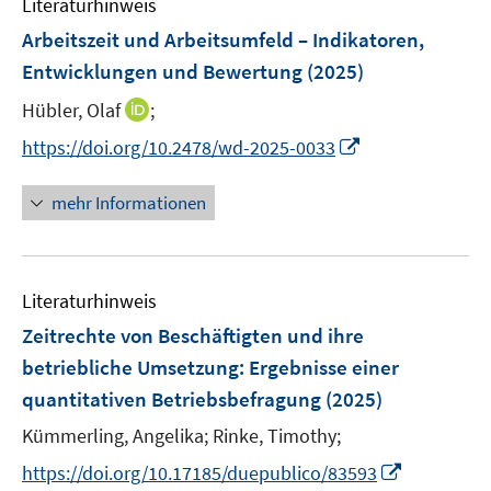
F
Literaturhinweis
m
s
s
n
e
F
Arbeitszeit und Arbeitsumfeld – Indikatoren,
t
t
s
n
e
e
e
Entwicklungen und Bewertung
(2025)
t
s
n
r
r
e
t
I
Hübler, Olaf
;
s
ö
ö
r
e
n
t
f
f
I
https://doi.org/10.2478/wd-2025-0033
ö
r
n
e
f
f
n
f
ö
e
r
n
n
n
mehr Informationen
f
f
u
ö
e
e
e
n
f
e
f
n
n
u
e
n
m
f
e
n
e
F
n
Literaturhinweis
m
n
e
e
F
Zeitrechte von Beschäftigten und ihre
n
n
e
betriebliche Umsetzung
:
Ergebnisse einer
s
n
quantitativen Betriebsbefragung
t
(2025)
s
e
t
Kümmerling, Angelika;
Rinke, Timothy;
r
e
I
https://doi.org/10.17185/duepublico/83593
ö
r