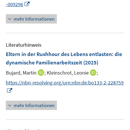
e
I
-009296
r
n
ö
n
mehr Informationen
f
e
f
u
n
e
e
Literaturhinweis
m
n
F
Eltern in der Rushhour des Lebens entlasten
:
die
e
dynamische Familienarbeitszeit
(2025)
n
I
I
Bujard, Martin
;
Kleinschrot, Leonie
;
s
n
n
t
https://nbn-resolving.org/urn:nbn:de:bo133-2-228759
n
n
e
I
e
e
r
n
u
u
ö
n
mehr Informationen
e
e
f
e
m
m
f
u
F
F
n
e
e
e
e