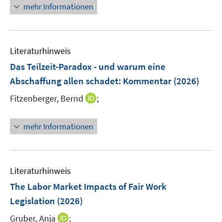
n
n
e
mehr Informationen
F
e
n
e
u
s
n
e
t
s
Literaturhinweis
m
e
t
F
r
Das Teilzeit-Paradox - und warum eine
e
e
ö
r
Abschaffung allen schadet
:
Kommentar
(2026)
n
f
ö
I
Fitzenberger, Bernd
;
s
f
f
n
t
n
f
n
e
e
mehr Informationen
n
e
r
n
e
u
ö
n
e
f
m
f
Literaturhinweis
F
n
The Labor Market Impacts of Fair Work
e
e
Legislation
(2026)
n
n
s
I
Gruber, Anja
;