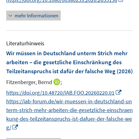
n
n
n
e
e
n
mehr Informationen
u
u
e
e
e
u
m
m
e
F
F
Literaturhinweis
m
e
e
F
Wir müssen in Deutschland unterm Strich mehr
n
n
e
arbeiten – die gesetzliche Einschränkung des
s
s
n
Teilzeitanspruchs ist dafür der falsche Weg
t
t
(2026)
s
e
e
t
I
Fitzenberger, Bernd
;
r
r
e
n
I
https://doi.org/10.48720/IAB.FOO.20260220.01
ö
ö
r
n
n
f
f
https://iab-forum.de/wir-muessen-in-deutschland-un
ö
e
n
f
f
term-strich-mehr-arbeiten-die-gesetzliche-einschraen
f
u
e
n
n
f
kung-des-teilzeitanspruchs-ist-dafuer-der-falsche-we
e
u
e
e
n
I
m
g/
e
n
n
e
n
F
m