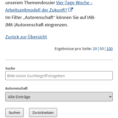
unserem Themendossier
Vier-Tage-Woche –
In
Arbeitszeitmodell der Zukunft?
neuem
Im Filter „Autorenschaft“ können Sie auf IAB-
Fenster
(Mit-)Autorenschaft eingrenzen.
öffnen
Zurück zur Übersicht
Ergebnisse pro Seite:
20
|
50
|
100
Suche
Autorenschaft