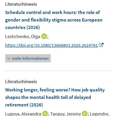
e
Literaturhinweis
m
n
F
Schedule control and work hours: the role of
e
gender and flexibility stigma across European
n
countries
(2026)
s
t
I
Leshchenko, Olga
;
e
n
I
https://doi.org/10.1080/13668803.2026.2624781
r
n
n
ö
e
n
mehr Informationen
f
u
e
f
e
u
n
m
e
e
F
Literaturhinweis
m
n
e
F
Working longer, feeling worse? How job quality
n
e
shapes the mental health toll of delayed
s
n
retirement
(2026)
t
s
e
t
I
I
Lugova, Alexandra
;
Tanguy, Jeremy
;
Legendre,