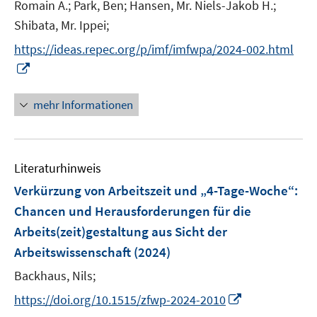
t
Romain A.;
Park, Ben;
Hansen, Mr. Niels-Jakob H.;
e
Shibata, Mr. Ippei;
r
https://ideas.repec.org/p/imf/imfwpa/2024-002.html
ö
I
f
n
f
n
mehr Informationen
n
e
e
u
n
e
Literaturhinweis
m
F
Verkürzung von Arbeitszeit und „4-Tage-Woche“:
e
Chancen und Herausforderungen für die
n
Arbeits(zeit)gestaltung aus Sicht der
s
Arbeitswissenschaft
(2024)
t
e
Backhaus, Nils;
r
I
https://doi.org/10.1515/zfwp-2024-2010
ö
n