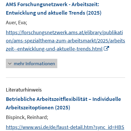
F
AMS Forschungsnetzwerk - Arbeitszeit:
e
Entwicklung und aktuelle Trends
(2025)
n
Auer, Eva;
s
t
https://forschungsnetzwerk.ams.at/elibrary/publikati
e
on/ams-spezialthema-zum-arbeitsmarkt/2025/arbeits
r
I
zeit--entwicklung-und-aktuelle-trends.html
ö
n
f
n
mehr Informationen
f
e
n
u
e
e
n
Literaturhinweis
m
F
Betriebliche Arbeitszeitflexibilität – Individuelle
e
Arbeitszeitoptionen
(2025)
n
Bispinck, Reinhard;
s
t
https://www.wsi.de/de/faust-detail.htm?sync_id=HBS