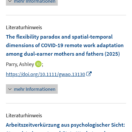
mehr Informationen
f
f
e
e
f
e
n
n
m
m
f
u
e
e
F
F
n
e
n
n
e
e
e
Literaturhinweis
m
n
n
n
F
The flexibility paradox and spatial-temporal
s
s
e
dimensions of COVID-19 remote work adaptation
t
t
n
e
e
among dual-earner mothers and fathers
(2025)
s
r
r
t
I
Parry, Ashley
;
ö
ö
e
n
I
f
f
https://doi.org/10.1111/gwao.13130
r
n
n
f
f
ö
e
n
n
n
mehr Informationen
f
u
e
e
e
f
e
u
n
n
n
m
e
e
F
Literaturhinweis
m
n
e
F
Arbeitszeitverkürzung aus psychologischer Sicht:
n
e