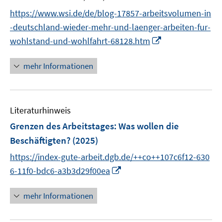
f
e
e
e
n
n
https://www.wsi.de/de/blog-17857-arbeitsvolumen-in
f
n
n
r
e
e
n
-deutschland-wieder-mehr-und-laenger-arbeiten-fur-
ö
n
n
e
I
wohlstand-und-wohlfahrt-68128.htm
f
n
n
f
n
mehr Informationen
n
e
e
u
n
e
Literaturhinweis
m
F
Grenzen des Arbeitstages
:
Was wollen die
e
Beschäftigten?
(2025)
n
https://index-gute-arbeit.dgb.de/++co++107c6f12-630
s
I
t
6-11f0-bdc6-a3b3d29f00ea
n
e
n
r
mehr Informationen
e
ö
u
f