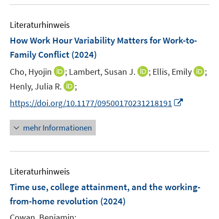
u
e
Literaturhinweis
m
F
How Work Hour Variability Matters for Work-to-
e
Family Conflict
(2024)
n
I
I
I
Cho, Hyojin
;
Lambert, Susan J.
;
Ellis, Emily
;
s
n
n
n
t
I
Henly, Julia R.
;
n
n
n
e
n
I
https://doi.org/10.1177/09500170231218191
e
e
e
r
n
n
u
u
u
ö
e
n
mehr Informationen
e
e
e
f
u
e
m
m
m
f
e
u
F
F
F
n
m
e
e
e
e
e
F
Literaturhinweis
m
n
n
n
n
e
F
Time use, college attainment, and the working-
s
s
s
n
e
t
t
t
from-home revolution
(2024)
s
n
e
e
e
t
Cowan, Benjamin;
s