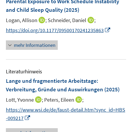
Parental Exposure to Work Schedule Instability
e
and Child Sleep Quality
(2025)
n
I
I
Logan, Allison
;
Schneider, Daniel
;
s
n
n
t
I
https://doi.org/10.1177/09500170241235863
n
n
e
n
e
e
r
n
mehr Informationen
u
u
ö
e
e
e
f
u
m
m
f
e
F
F
n
Literaturhinweis
m
e
e
e
F
Lange und fragmentierte Arbeitstage
:
n
n
n
e
Verbreitung, Gründe und Auswirkungen
(2025)
s
s
n
t
t
I
I
Lott, Yvonne
;
Peters, Eileen
;
s
e
e
n
n
t
https://www.wsi.de/de/faust-detail.htm?sync_id=HBS
r
r
n
n
e
I
-009217
ö
ö
e
e
r
n
f
f
u
u
ö
n