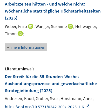
e
Arbeitszeiten hätten - und welche nicht
:
s
n
Wöchentliche statt tägliche Höchstarbeitszeiten
t
s
e
(2026)
t
r
e
I
I
Weber, Enzo
;
Wanger, Susanne
;
Hellwagner,
ö
r
n
n
I
Timon
;
f
ö
n
n
n
f
f
e
e
n
n
mehr Informationen
f
u
u
e
e
n
e
e
u
n
e
m
m
e
n
F
F
m
Literaturhinweis
e
e
F
Der Streik für die 35-Stunden-Woche
:
n
n
e
Aushandlungsprozesse und gewerkschaftliche
s
s
n
t
t
Strategiefindung
(2025)
s
e
e
t
Andresen, Knud;
Gruber, Svea;
Horstmann, Anna;
r
r
e
I
https://doi.org/10.5771/0342-300x-2025-1-6
ö
ö