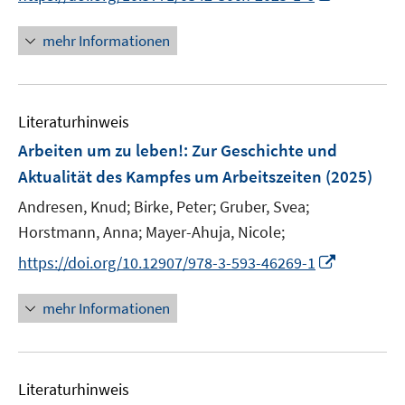
r
n
f
f
ö
n
f
f
mehr Informationen
f
e
n
n
f
u
e
e
n
e
n
n
e
Literaturhinweis
m
n
F
Arbeiten um zu leben!
:
Zur Geschichte und
e
Aktualität des Kampfes um Arbeitszeiten
(2025)
n
Andresen, Knud;
Birke, Peter;
Gruber, Svea;
s
t
Horstmann, Anna;
Mayer-Ahuja, Nicole;
e
I
https://doi.org/10.12907/978-3-593-46269-1
r
n
ö
n
mehr Informationen
f
e
f
u
n
e
e
Literaturhinweis
m
n