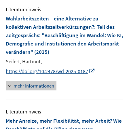
e
Literaturhinweis
m
F
Wahlarbeitszeiten – eine Alternative zu
e
kollektiven Arbeitszeitverkürzungen?
:
Teil des
n
Zeitgesprächs: "Beschäftigung im Wandel: Wie KI,
s
Demografie und Institutionen den Arbeitsmarkt
t
e
verändern"
(2025)
r
Seifert, Hartmut;
ö
I
https://doi.org/10.2478/wd-2025-0187
f
n
f
n
n
mehr Informationen
e
e
u
n
e
Literaturhinweis
m
F
Mehr Anreize, mehr Flexibilität, mehr Arbeit? Wie
e