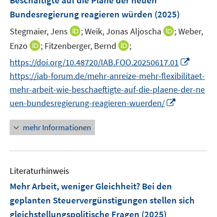
Beschäftigte auf die Pläne der neuen
n
Bundesregierung reagieren würden
(2025)
s
t
I
I
Stegmaier, Jens
;
Weik, Jonas Aljoscha
;
Weber,
e
n
n
I
I
Enzo
;
Fitzenberger, Bernd
;
r
n
n
n
n
I
https://doi.org/10.48720/IAB.FOO.20250617.01
ö
e
e
n
n
n
https://iab-forum.de/mehr-anreize-mehr-flexibilitaet-
f
u
u
e
e
n
f
e
e
mehr-arbeit-wie-beschaeftigte-auf-die-plaene-der-ne
u
u
e
n
m
m
I
uen-bundesregierung-reagieren-wuerden/
e
e
u
e
F
F
n
m
m
e
n
e
e
n
F
F
mehr Informationen
m
n
n
e
e
e
F
s
s
u
n
n
e
t
t
e
s
s
n
e
e
Literaturhinweis
m
t
t
s
r
r
F
e
e
Mehr Arbeit, weniger Gleichheit? Bei den
t
ö
ö
e
r
r
geplanten Steuervergünstigungen stellen sich
e
f
f
n
ö
ö
r
gleichstellungspolitische Fragen
(2025)
f
f