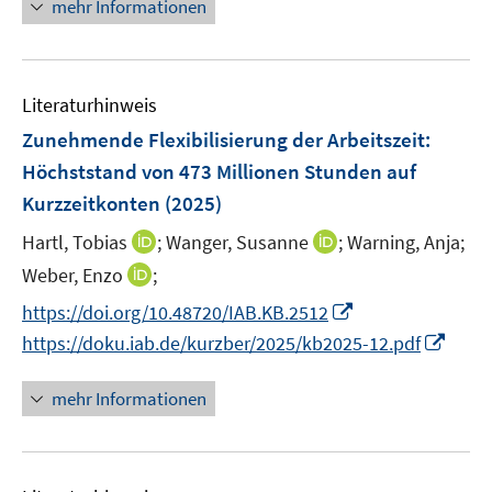
n
mehr Informationen
f
u
ö
e
f
e
f
u
n
m
f
e
e
F
n
Literaturhinweis
m
n
e
e
F
Zunehmende Flexibilisierung der Arbeitszeit:
n
n
e
Höchststand von 473 Millionen Stunden auf
s
n
Kurzzeitkonten
t
(2025)
s
e
t
I
I
Hartl, Tobias
;
Wanger, Susanne
;
Warning, Anja;
r
e
n
n
I
Weber, Enzo
;
ö
r
n
n
n
f
I
https://doi.org/10.48720/IAB.KB.2512
ö
e
e
n
f
n
I
https://doku.iab.de/kurzber/2025/kb2025-12.pdf
f
u
u
e
n
n
n
f
e
e
u
e
e
n
n
mehr Informationen
m
m
e
n
u
e
e
F
F
m
e
u
n
e
e
F
m
e
n
n
e