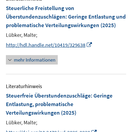
F
Steuerliche Freistellung von
e
Überstundenzuschlägen
:
Geringe Entlastung und
n
problematische Verteilungswirkungen
(2025)
s
t
Lübker, Malte;
e
I
http://hdl.handle.net/10419/329638
r
n
ö
n
mehr Informationen
f
e
f
u
n
e
e
Literaturhinweis
m
n
F
Steuerfreie Überstundenzuschläge: Geringe
e
Entlastung, problematische
n
Verteilungswirkungen
(2025)
s
t
Lübker, Malte;
e
I