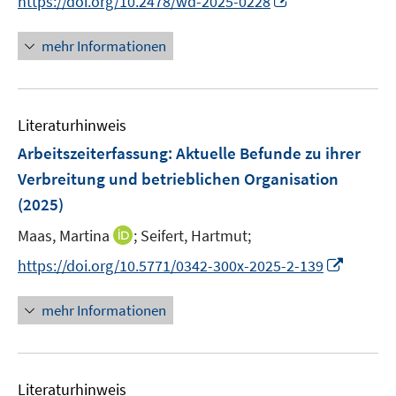
https://doi.org/10.2478/wd-2025-0228
r
n
ö
n
mehr Informationen
f
e
f
u
n
e
e
Literaturhinweis
m
n
F
Arbeitszeiterfassung
:
Aktuelle Befunde zu ihrer
e
Verbreitung und betrieblichen Organisation
n
(2025)
s
t
I
Maas, Martina
;
Seifert, Hartmut;
e
n
I
https://doi.org/10.5771/0342-300x-2025-2-139
r
n
n
ö
e
n
mehr Informationen
f
u
e
f
e
u
n
m
e
e
F
Literaturhinweis
m