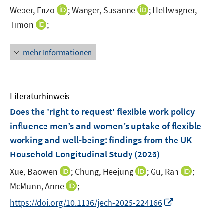
r
r
e
I
I
Weber, Enzo
;
Wanger, Susanne
;
Hellwagner,
ö
ö
r
n
n
I
Timon
;
f
f
ö
n
n
n
f
f
f
e
e
n
n
n
mehr Informationen
f
u
u
e
e
e
n
e
e
u
n
n
e
m
m
e
n
F
F
m
Literaturhinweis
e
e
F
Does the 'right to request' flexible work policy
n
n
e
influence men’s and women’s uptake of flexible
s
s
n
t
t
working and well-being: findings from the UK
s
e
e
t
Household Longitudinal Study
(2026)
r
r
e
I
I
I
Xue, Baowen
;
Chung, Heejung
;
Gu, Ran
;
ö
ö
r
n
n
n
f
I
f
McMunn, Anne
;
ö
n
n
n
f
n
f
f
I
https://doi.org/10.1136/jech-2025-224166
e
e
e
n
n
n
f
n
u
u
u