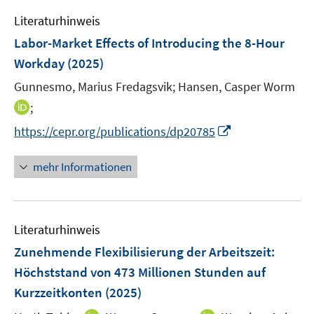
e
f
Literaturhinweis
m
f
F
n
Labor-Market Effects of Introducing the 8-Hour
e
e
Workday
(2025)
n
n
Gunnesmo, Marius Fredagsvik;
Hansen, Casper Worm
s
t
I
;
e
n
I
https://cepr.org/publications/dp20785
r
n
n
ö
e
n
mehr Informationen
f
u
e
f
e
u
n
m
e
e
F
Literaturhinweis
m
n
e
F
Zunehmende Flexibilisierung der Arbeitszeit:
n
e
Höchststand von 473 Millionen Stunden auf
s
n
Kurzzeitkonten
t
(2025)
s
e