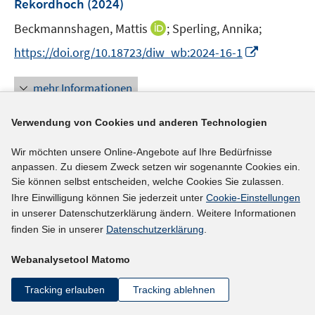
Rekordhoch
(2024)
t
s
r
r
e
t
I
Beckmannshagen, Mattis
;
Sperling, Annika;
ö
ö
r
e
n
f
f
I
https://doi.org/10.18723/diw_wb:2024-16-1
ö
r
n
f
f
n
f
ö
e
n
n
n
f
mehr Informationen
f
u
e
e
e
n
f
e
n
n
u
e
Verwendung von Cookies und anderen Technologien
n
m
e
n
e
F
Literaturhinweis
m
Wir möchten unsere Online-Angebote auf Ihre Bedürfnisse
n
e
F
anpassen. Zu diesem Zweck setzen wir sogenannte Cookies ein.
Varieties of the rat race: working hours in the age
n
Sie können selbst entscheiden, welche Cookies Sie zulassen.
e
of abundance
(2024)
s
Ihre Einwilligung können Sie jederzeit unter
Cookie-Einstellungen
n
t
in unserer Datenschutzerklärung ändern. Weitere Informationen
I
Behringer, Jan;
Treeck, Till van
;
Gonzalez-Granda,
s
e
finden Sie in unserer
Datenschutzerklärung
.
n
t
Martin;
r
n
e
I
https://doi.org/10.1093/ser/mwac067
Webanalysetool Matomo
ö
e
r
n
f
u
ö
Tracking erlauben
Tracking ablehnen
n
mehr Informationen
f
e
f
e
n