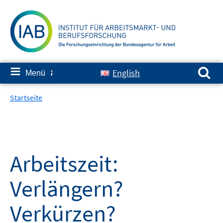
Springe
zum
Inhalt
Suchen nach:
≡
English
Menü
✘
Startseite
Arbeitszeit:
Verlängern?
Verkürzen?