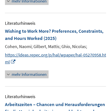
mehr Informationen
m
m
n
n
e
F
F
s
s
u
e
e
t
t
e
n
n
e
e
Literaturhinweis
m
s
s
r
r
F
Wishing to Work More? Preferences, Constraints,
t
t
ö
ö
e
e
e
and Hours Worked
(2025)
f
f
n
r
r
Cohen, Naomi;
Gilbert, Mattis;
Ghio, Nicolas;
f
f
s
ö
ö
n
n
t
https://ideas.repec.org/p/hal/wpaper/hal-05270958.ht
f
f
e
e
e
I
f
f
ml
n
n
r
n
n
n
ö
n
e
e
mehr Informationen
f
e
n
n
f
u
n
e
e
Literaturhinweis
m
n
F
Arbeitszeiten – Chancen und Herausforderungen
e