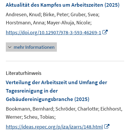
e
Aktualität des Kampfes um Arbeitszeiten
(2025)
n
Andresen, Knud;
Birke, Peter;
Gruber, Svea;
s
t
Horstmann, Anna;
Mayer-Ahuja, Nicole;
e
I
https://doi.org/10.12907/978-3-593-46269-1
r
n
ö
n
mehr Informationen
f
e
f
u
n
e
e
Literaturhinweis
m
n
F
Verteilung der Arbeitszeit und Umfang der
e
Tagesreinigung in der
n
Gebäudereinigungsbranche
(2025)
s
t
Bookmann, Bernhard;
Schröder, Charlotte;
Eichhorst,
e
Werner;
Scheu, Tobias;
r
I
https://ideas.repec.org/p/iza/izarrs/148.html
ö