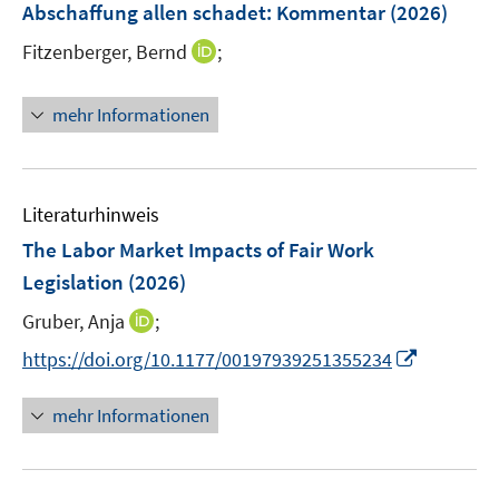
r
Abschaffung allen schadet
:
Kommentar
(2026)
n
f
ö
I
Fitzenberger, Bernd
;
s
f
f
n
t
n
f
n
e
e
mehr Informationen
n
e
r
n
e
u
ö
n
e
f
m
f
Literaturhinweis
F
n
The Labor Market Impacts of Fair Work
e
e
Legislation
(2026)
n
n
s
I
Gruber, Anja
;
t
n
I
https://doi.org/10.1177/00197939251355234
e
n
n
r
e
n
mehr Informationen
ö
u
e
f
e
u
f
m
e