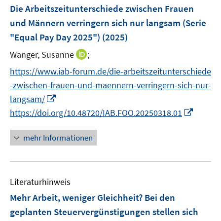
e
F
Die Arbeitszeitunterschiede zwischen Frauen
t
t
n
e
e
e
und Männern verringern sich nur langsam (Serie
s
n
r
r
"Equal Pay Day 2025")
(2025)
t
s
ö
ö
e
t
I
Wanger, Susanne
;
f
f
r
e
n
f
f
https://www.iab-forum.de/die-arbeitszeitunterschiede
ö
r
n
n
n
-zwischen-frauen-und-maennern-verringern-sich-nur-
f
ö
e
e
e
I
f
langsam/
f
u
n
n
n
n
I
f
https://doi.org/10.48720/IAB.FOO.20250318.01
e
n
e
n
n
m
e
n
n
e
F
mehr Informationen
u
e
n
e
e
u
n
m
e
s
F
Literaturhinweis
m
t
e
F
e
Mehr Arbeit, weniger Gleichheit? Bei den
n
e
r
geplanten Steuervergünstigungen stellen sich
s
n
ö