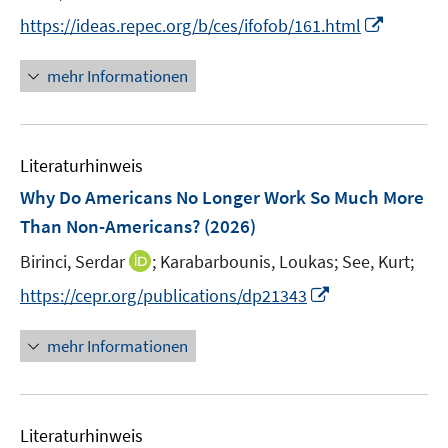
I
https://ideas.repec.org/b/ces/ifofob/161.html
n
n
mehr Informationen
e
u
e
Literaturhinweis
m
F
Why Do Americans No Longer Work So Much More
e
Than Non-Americans?
(2026)
n
I
Birinci, Serdar
;
Karabarbounis, Loukas;
See, Kurt;
s
n
t
I
https://cepr.org/publications/dp21343
n
e
n
e
r
n
mehr Informationen
u
ö
e
e
f
u
m
f
e
F
n
Literaturhinweis
m