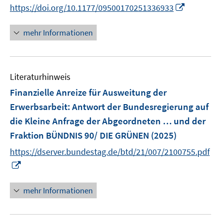
n
n
n
t
f
f
I
https://doi.org/10.1177/09500170251336933
f
n
e
e
e
n
n
n
f
e
n
n
r
e
e
n
mehr Informationen
n
u
ö
n
n
e
e
e
f
u
n
m
f
e
F
n
Literaturhinweis
m
e
e
F
Finanzielle Anreize für Ausweitung der
n
n
e
Erwerbsarbeit
:
Antwort der Bundesregierung auf
s
n
die Kleine Anfrage der Abgeordneten … und der
t
s
e
Fraktion BÜNDNIS 90/ DIE GRÜNEN
(2025)
t
r
e
https://dserver.bundestag.de/btd/21/007/2100755.pdf
ö
r
I
f
ö
n
f
f
n
mehr Informationen
n
f
e
e
n
u
n
e