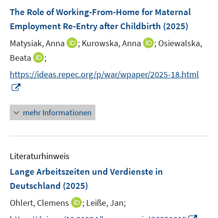
n
e
F
The Role of Working-From-Home for Maternal
n
e
Employment Re-Entry after Childbirth
(2025)
s
n
t
I
I
Matysiak, Anna
;
Kurowska, Anna
;
Osiewalska,
s
e
n
n
t
I
Beata
;
r
n
n
e
n
https://ideas.repec.org/p/war/wpaper/2025-18.html
ö
e
e
r
n
I
f
u
u
ö
e
n
f
e
e
f
u
n
n
mehr Informationen
m
m
f
e
e
e
F
F
n
m
u
n
e
e
e
F
e
n
n
n
e
Literaturhinweis
m
s
s
n
F
Lange Arbeitszeiten und Verdienste in
t
t
s
e
e
e
Deutschland
(2025)
t
n
r
r
e
I
Ohlert, Clemens
;
Leiße, Jan;
s
ö
ö
r
n
t
f
f
I