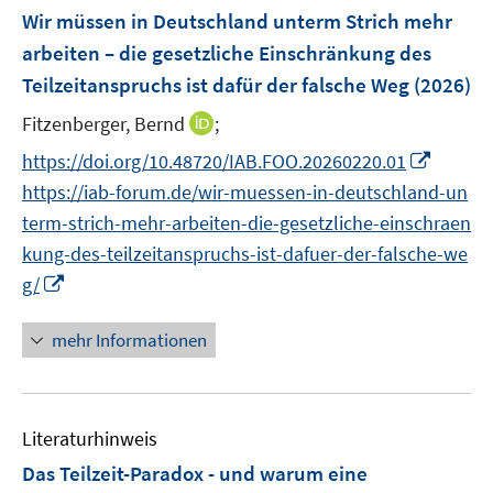
e
e
F
Wir müssen in Deutschland unterm Strich mehr
n
n
e
arbeiten – die gesetzliche Einschränkung des
s
n
Teilzeitanspruchs ist dafür der falsche Weg
t
(2026)
s
e
t
I
Fitzenberger, Bernd
;
r
e
n
I
https://doi.org/10.48720/IAB.FOO.20260220.01
ö
r
n
n
f
https://iab-forum.de/wir-muessen-in-deutschland-un
ö
e
n
f
term-strich-mehr-arbeiten-die-gesetzliche-einschraen
f
u
e
n
f
kung-des-teilzeitanspruchs-ist-dafuer-der-falsche-we
e
u
e
n
I
m
g/
e
n
e
n
F
m
n
n
e
mehr Informationen
F
e
n
e
u
s
n
e
t
s
Literaturhinweis
m
e
t
F
r
Das Teilzeit-Paradox - und warum eine
e
e
ö