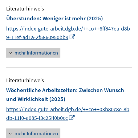
e
n
Literaturhinweis
m
F
Überstunden: Weniger ist mehr
(2025)
e
https://index-gute-arbeit.dgb.de/++co++6ff847ea-d8b
n
I
9-11ef-ad1a-2f5860950bb9
s
n
t
n
mehr Informationen
e
e
r
u
ö
e
f
Literaturhinweis
m
f
F
Wöchentliche Arbeitszeiten
:
Zwischen Wunsch
n
e
e
und Wirklichkeit
(2025)
n
n
https://index-gute-arbeit.dgb.de/++co++03b80c8e-8b
s
I
t
db-11f0-a085-f3c25ff0b0cc
n
e
n
r
mehr Informationen