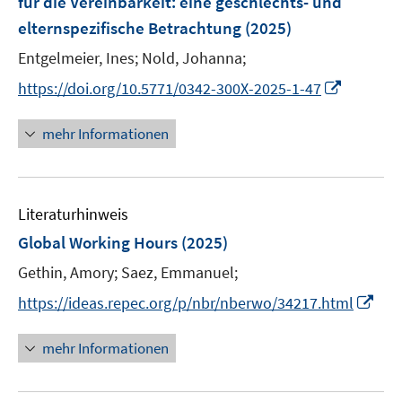
für die Vereinbarkeit
:
eine geschlechts- und
n
elternspezifische Betrachtung
(2025)
s
t
Entgelmeier, Ines;
Nold, Johanna;
e
I
https://doi.org/10.5771/0342-300X-2025-1-47
r
n
ö
n
mehr Informationen
f
e
f
u
n
e
e
Literaturhinweis
m
n
F
Global Working Hours
(2025)
e
Gethin, Amory;
Saez, Emmanuel;
n
I
s
https://ideas.repec.org/p/nbr/nberwo/34217.html
n
t
n
e
mehr Informationen
e
r
u
ö