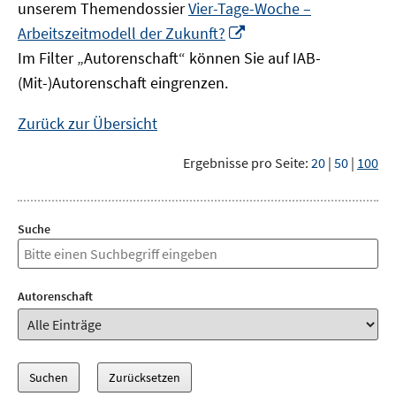
unserem Themendossier
Vier-Tage-Woche –
In
Arbeitszeitmodell der Zukunft?
neuem
Im Filter „Autorenschaft“ können Sie auf IAB-
Fenster
(Mit-)Autorenschaft eingrenzen.
öffnen
Zurück zur Übersicht
Ergebnisse pro Seite:
20
|
50
|
100
Suche
Autorenschaft