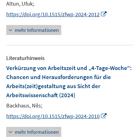
t
Altun, Ufuk;
e
I
https://doi.org/10.1515/zfwp-2024-2012
r
n
ö
n
mehr Informationen
f
e
f
u
n
e
e
Literaturhinweis
m
n
F
Verkürzung von Arbeitszeit und „4-Tage-Woche“:
e
Chancen und Herausforderungen für die
n
Arbeits(zeit)gestaltung aus Sicht der
s
Arbeitswissenschaft
(2024)
t
e
Backhaus, Nils;
r
I
https://doi.org/10.1515/zfwp-2024-2010
ö
n
f
n
mehr Informationen
f
e