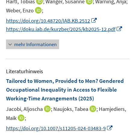
t
I
I
Hartl, Tobias
;
Wanger, Susanne
;
Warning, Anja;
r
e
n
n
I
Weber, Enzo
;
ö
r
n
n
n
f
I
https://doi.org/10.48720/IAB.KB.2512
ö
e
e
n
f
n
I
https://doku.iab.de/kurzber/2025/kb2025-12.pdf
f
u
u
e
n
n
n
f
e
e
u
e
e
n
n
mehr Informationen
m
m
e
n
u
e
e
F
F
m
e
u
n
e
e
F
m
e
n
n
e
F
Literaturhinweis
m
s
s
n
e
F
Tailored to Women, Provided to Men? Gendered
t
t
s
n
e
e
e
Occupational Inequality in Access to Flexible
t
s
n
r
r
e
Working-Time Arrangements
(2025)
t
s
ö
ö
r
e
t
I
I
Jacobi, Aljoscha
;
Naujoks, Tabea
;
Hamjediers,
f
f
ö
r
e
n
n
f
f
I
Maik
;
f
ö
r
n
n
n
n
n
f
I
https://doi.org/10.1007/s11205-024-03483-9
f
ö
e
e
e
e
n
n
n