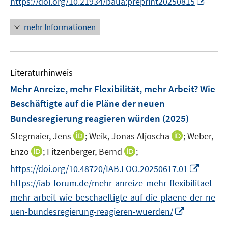
https://doi.org/10.21934/baua:preprint20250815
ö
n
e
f
f
n
f
e
r
n
n
n
mehr Informationen
f
u
ö
e
e
e
n
e
f
n
n
u
e
m
f
e
n
F
n
Literaturhinweis
m
e
e
F
Mehr Anreize, mehr Flexibilität, mehr Arbeit? Wie
n
n
e
Beschäftigte auf die Pläne der neuen
s
n
Bundesregierung reagieren würden
t
(2025)
s
e
t
I
I
Stegmaier, Jens
;
Weik, Jonas Aljoscha
;
Weber,
r
e
n
n
I
I
Enzo
;
Fitzenberger, Bernd
;
ö
r
n
n
n
n
f
I
https://doi.org/10.48720/IAB.FOO.20250617.01
ö
e
e
n
n
f
n
https://iab-forum.de/mehr-anreize-mehr-flexibilitaet-
f
u
u
e
e
n
n
f
e
e
mehr-arbeit-wie-beschaeftigte-auf-die-plaene-der-ne
u
u
e
e
n
m
m
I
uen-bundesregierung-reagieren-wuerden/
e
e
n
u
e
F
F
n
m
m