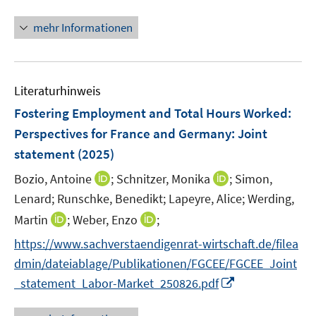
n
f
n
mehr Informationen
f
e
n
u
e
e
n
Literaturhinweis
m
F
Fostering Employment and Total Hours Worked:
e
Perspectives for France and Germany
:
Joint
n
statement
(2025)
s
t
I
I
Bozio, Antoine
;
Schnitzer, Monika
;
Simon,
e
n
n
Lenard;
Runschke, Benedikt;
Lapeyre, Alice;
Werding,
r
n
n
I
I
Martin
;
Weber, Enzo
;
ö
e
e
n
n
https://www.sachverstaendigenrat-wirtschaft.de/filea
f
u
u
n
n
f
e
e
dmin/dateiablage/Publikationen/FGCEE/FGCEE_Joint
e
e
n
m
m
I
_statement_Labor-Market_250826.pdf
u
u
e
F
F
n
e
e
n
e
e
n