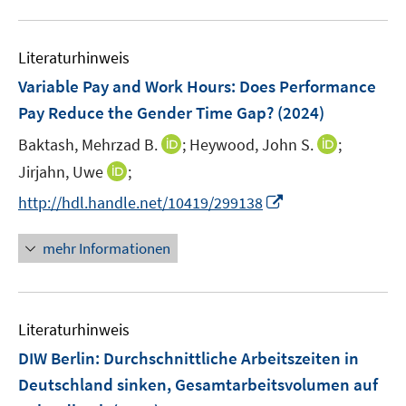
n
u
e
e
n
Literaturhinweis
m
F
Variable Pay and Work Hours: Does Performance
e
Pay Reduce the Gender Time Gap?
(2024)
n
I
I
Baktash, Mehrzad B.
;
Heywood, John S.
;
s
n
n
t
I
Jirjahn, Uwe
;
n
n
e
n
I
http://hdl.handle.net/10419/299138
e
e
r
n
n
u
u
ö
e
n
mehr Informationen
e
e
f
u
e
m
m
f
e
u
F
F
n
m
e
e
e
e
F
Literaturhinweis
m
n
n
n
e
F
DIW Berlin: Durchschnittliche Arbeitszeiten in
s
s
n
e
t
t
Deutschland sinken, Gesamtarbeitsvolumen auf
s
n
e
e