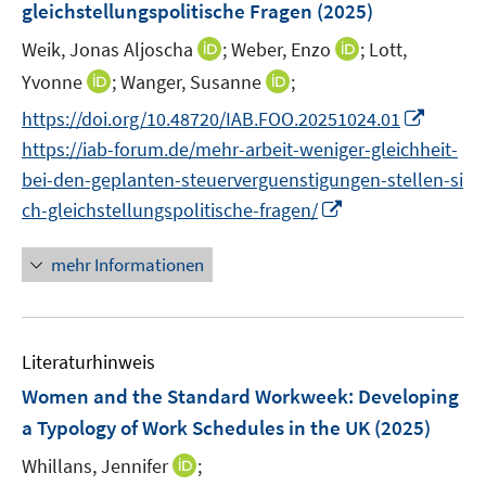
gleichstellungspolitische Fragen
(2025)
t
s
f
e
t
I
I
Weik, Jonas Aljoscha
f
;
Weber, Enzo
;
Lott,
r
e
n
n
n
I
I
Yvonne
;
Wanger, Susanne
;
ö
r
n
n
e
n
n
I
https://doi.org/10.48720/IAB.FOO.20251024.01
f
ö
e
e
n
n
n
n
f
https://iab-forum.de/mehr-arbeit-weniger-gleichheit-
f
u
u
e
e
n
n
f
e
e
bei-den-geplanten-steuerverguenstigungen-stellen-si
u
u
e
e
n
m
m
I
ch-gleichstellungspolitische-fragen/
e
e
u
n
e
F
F
n
m
m
e
n
e
e
n
F
F
mehr Informationen
m
n
n
e
e
e
F
s
s
u
n
n
e
t
t
e
s
s
n
e
e
Literaturhinweis
m
t
t
s
r
r
F
e
e
Women and the Standard Workweek: Developing
t
ö
ö
e
r
r
a Typology of Work Schedules in the UK
(2025)
e
f
f
n
ö
ö
r
I
f
f
Whillans, Jennifer
;
s
f
f
ö