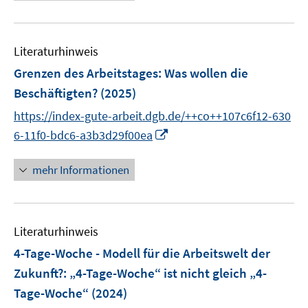
e
ö
u
f
e
f
Literaturhinweis
m
n
F
e
Grenzen des Arbeitstages
:
Was wollen die
e
n
Beschäftigten?
(2025)
n
https://index-gute-arbeit.dgb.de/++co++107c6f12-630
s
I
t
6-11f0-bdc6-a3b3d29f00ea
n
e
n
r
mehr Informationen
e
ö
u
f
e
f
Literaturhinweis
m
n
F
e
4-Tage-Woche - Modell für die Arbeitswelt der
e
n
Zukunft?
:
„4-Tage-Woche“ ist nicht gleich „4-
n
Tage-Woche“
(2024)
s