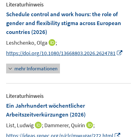
n
F
Literaturhinweis
m
e
e
F
Schedule control and work hours: the role of
n
n
e
gender and flexibility stigma across European
s
n
countries
(2026)
t
s
e
t
I
Leshchenko, Olga
;
r
e
n
I
https://doi.org/10.1080/13668803.2026.2624781
ö
r
n
n
f
ö
e
n
f
mehr Informationen
f
u
e
n
f
e
u
e
n
m
e
n
e
F
Literaturhinweis
m
n
e
F
Ein Jahrhundert wöchentlicher
n
e
Arbeitszeitverkürzungen
(2026)
s
n
t
I
I
List, Ludwig
;
Dammerer, Quirin
;
s
e
n
n
t
I
https://ideas.repec.org/p/clr/mwugar/272.html