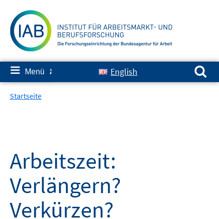
Springe
zum
Inhalt
Suchen nach:
≡
English
Menü
✘
Startseite
Arbeitszeit:
Verlängern?
Verkürzen?