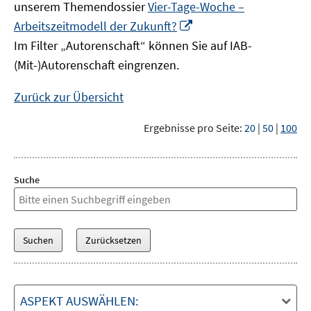
unserem Themendossier
Vier-Tage-Woche –
In
Arbeitszeitmodell der Zukunft?
neuem
Im Filter „Autorenschaft“ können Sie auf IAB-
Fenster
(Mit-)Autorenschaft eingrenzen.
öffnen
Zurück zur Übersicht
Ergebnisse pro Seite:
20
|
50
|
100
Suche
ASPEKT AUSWÄHLEN: