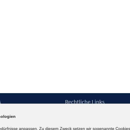
s
Rechtliche Links
Impressum
ologien
etter
Datenschutzerklärung
Erklärung zur Barrierefreiheit
edürfnisse anpassen. Zu diesem Zweck setzen wir sogenannte Cookies