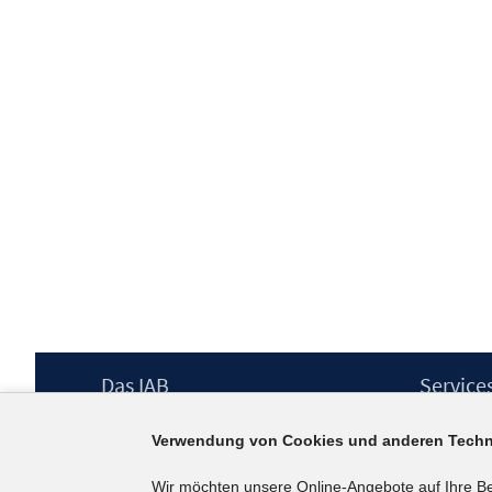
Footer
Das IAB
Service
Inhalt
Institut für Arbeitsmarkt- und
Presse
Verwendung von Cookies und anderen Techn
Berufsforschung (IAB) – unser Leitbild
IAB-Newsl
Institutsleitung
Kontakt
Wir möchten unsere Online-Angebote auf Ihre B