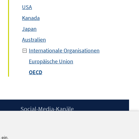
USA
Kanada
Japan
Australien
Internationale Organisationen
Europäische Union
OECD
Social-Media-Kanäle
BlueSky
YouTube
LinkedIn
 ein.