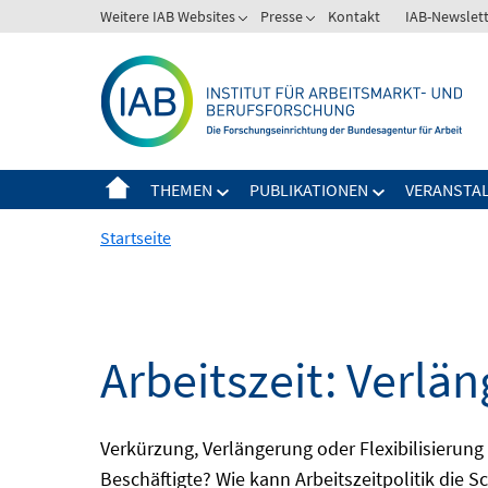
Springe
Weitere IAB Websites
Presse
Kontakt
IAB-Newslet
zum
Inhalt
THEMEN
PUBLIKATIONEN
VERANSTA
Startseite
Arbeitszeit: Verlän
Verkürzung, Verlängerung oder Flexibilisieru
Beschäftigte? Wie kann Arbeitszeitpolitik die 