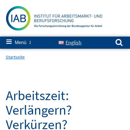
Springe
zum
Inhalt
Suchen nach:
≡
English
Menü
✘
Startseite
Arbeitszeit:
Verlängern?
Verkürzen?