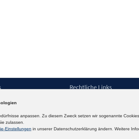
s
Rechtliche Links
Impressum
ologien
etter
Datenschutzerklärung
Erklärung zur Barrierefreiheit
edürfnisse anpassen. Zu diesem Zweck setzen wir sogenannte Cookies
Barrieren melden
ie zulassen.
ie-Einstellungen
in unserer Datenschutzerklärung ändern. Weitere Info