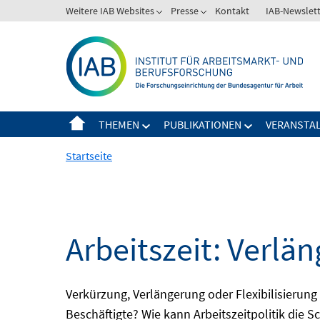
Springe
Weitere IAB Websites
Presse
Kontakt
IAB-Newslet
zum
Inhalt
THEMEN
PUBLIKATIONEN
VERANSTA
Startseite
Arbeitszeit: Verlän
Verkürzung, Verlängerung oder Flexibilisieru
Beschäftigte? Wie kann Arbeitszeitpolitik die 