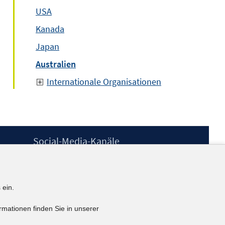
USA
Kanada
Japan
Australien
Internationale Organisationen
Social-Media-Kanäle
BlueSky
YouTube
LinkedIn
 ein.
XING
kununu
rmationen finden Sie in unserer
Netiquette