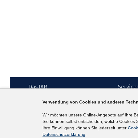
Footer
Das IAB
Service
Inhalt
Institut für Arbeitsmarkt- und
Presse
Verwendung von Cookies und anderen Techn
Berufsforschung (IAB) – unser Leitbild
IAB-Newsl
Institutsleitung
Kontakt
Wir möchten unsere Online-Angebote auf Ihre B
Graduiertenprogramm
Sie können selbst entscheiden, welche Cookies S
Befragungen
Ihre Einwilligung können Sie jederzeit unter
Cook
Projekte
Datenschutzerklärung
.