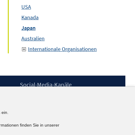
USA
Kanada
Japan
Australien
Internationale Organisationen
Social-Media-Kanäle
BlueSky
YouTube
LinkedIn
 ein.
XING
kununu
rmationen finden Sie in unserer
Netiquette