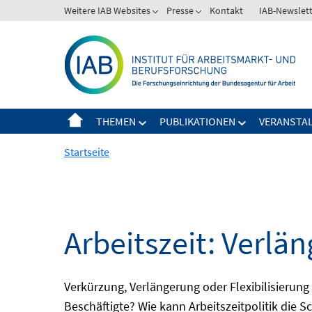
Springe
Weitere IAB Websites
Presse
Kontakt
IAB-Newslet
zum
Inhalt
THEMEN
PUBLIKATIONEN
VERANSTA
Startseite
Arbeitszeit: Verlän
Verkürzung, Verlängerung oder Flexibilisieru
Beschäftigte? Wie kann Arbeitszeitpolitik die 