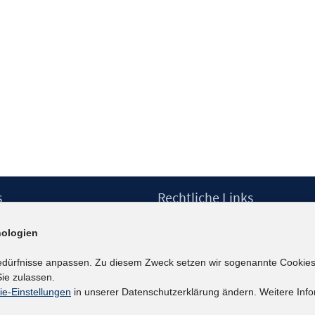
s
Rechtliche Links
Impressum
ologien
etter
Datenschutzerklärung
Erklärung zur Barrierefreiheit
edürfnisse anpassen. Zu diesem Zweck setzen wir sogenannte Cookies
Barrieren melden
ie zulassen.
ie-Einstellungen
in unserer Datenschutzerklärung ändern. Weitere Info