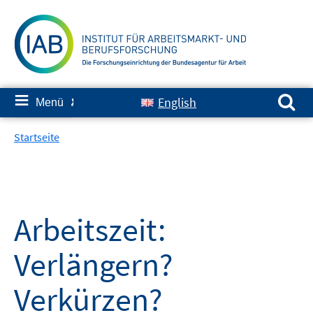
Springe
zum
Inhalt
Suchen nach:
≡
English
Menü
✘
Startseite
Arbeitszeit:
Verlängern?
Verkürzen?