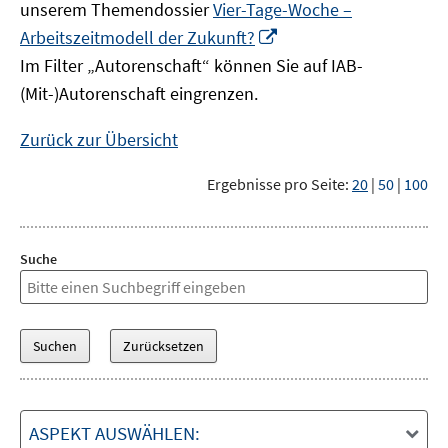
unserem Themendossier
Vier-Tage-Woche –
In
Arbeitszeitmodell der Zukunft?
neuem
Im Filter „Autorenschaft“ können Sie auf IAB-
Fenster
(Mit-)Autorenschaft eingrenzen.
öffnen
Zurück zur Übersicht
Ergebnisse pro Seite:
20
|
50
|
100
Suche
ASPEKT AUSWÄHLEN: