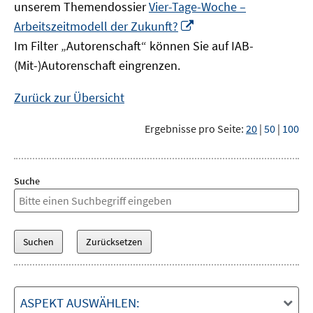
unserem Themendossier
Vier-Tage-Woche –
In
Arbeitszeitmodell der Zukunft?
neuem
Im Filter „Autorenschaft“ können Sie auf IAB-
Fenster
(Mit-)Autorenschaft eingrenzen.
öffnen
Zurück zur Übersicht
Ergebnisse pro Seite:
20
|
50
|
100
Suche
ASPEKT AUSWÄHLEN: