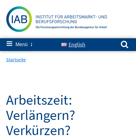
Springe
zum
Inhalt
Suchen nach:
≡
English
Menü
✘
Startseite
Arbeitszeit:
Verlängern?
Verkürzen?