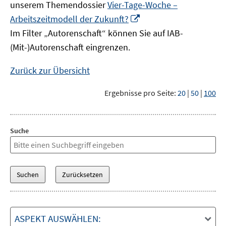
unserem Themendossier
Vier-Tage-Woche –
In
Arbeitszeitmodell der Zukunft?
neuem
Im Filter „Autorenschaft“ können Sie auf IAB-
Fenster
(Mit-)Autorenschaft eingrenzen.
öffnen
Zurück zur Übersicht
Ergebnisse pro Seite:
20
|
50
|
100
Suche
ASPEKT AUSWÄHLEN: