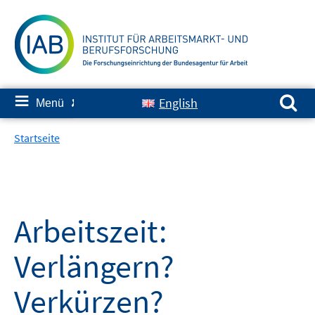
Springe
zum
Inhalt
Suchen nach:
≡
English
Menü
✘
Startseite
Arbeitszeit:
Verlängern?
Verkürzen?