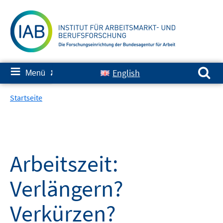
Springe
zum
Inhalt
Suchen nach:
≡
English
Menü
✘
Startseite
Arbeitszeit:
Verlängern?
Verkürzen?