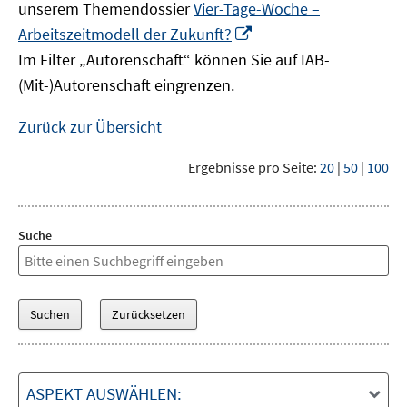
unserem Themendossier
Vier-Tage-Woche –
In
Arbeitszeitmodell der Zukunft?
neuem
Im Filter „Autorenschaft“ können Sie auf IAB-
Fenster
(Mit-)Autorenschaft eingrenzen.
öffnen
Zurück zur Übersicht
Ergebnisse pro Seite:
20
|
50
|
100
Suche
ASPEKT AUSWÄHLEN: