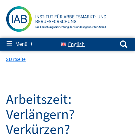
Springe
zum
Inhalt
Suchen nach:
≡
English
Menü
✘
Startseite
Arbeitszeit:
Verlängern?
Verkürzen?