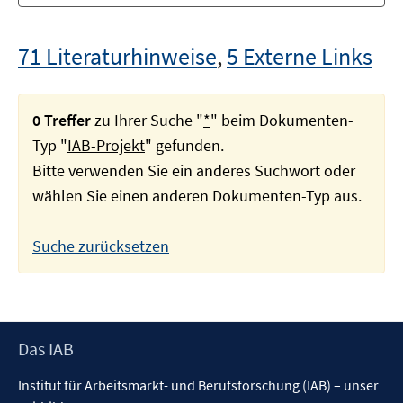
71 Literaturhinweise
,
5 Externe Links
0 Treffer
zu Ihrer Suche "
*
" beim Dokumenten-
Typ "
IAB-Projekt
" gefunden.
Bitte verwenden Sie ein anderes Suchwort oder
wählen Sie einen anderen Dokumenten-Typ aus.
Suche zurücksetzen
Footer
Das IAB
Inhalt
Institut für Arbeitsmarkt- und Berufsforschung (IAB) – unser