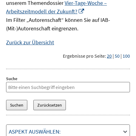
unserem Themendossier
Vier-Tage-Woche –
In
Arbeitszeitmodell der Zukunft?
neuem
Im Filter „Autorenschaft“ können Sie auf IAB-
Fenster
(Mit-)Autorenschaft eingrenzen.
öffnen
Zurück zur Übersicht
Ergebnisse pro Seite:
20
|
50
|
100
Suche
ASPEKT AUSWÄHLEN: