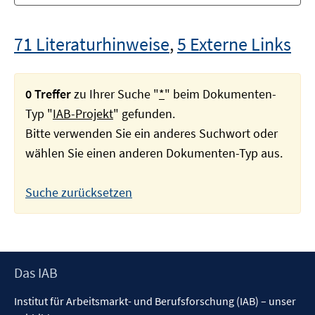
71 Literaturhinweise
,
5 Externe Links
0 Treffer
zu Ihrer Suche "
*
" beim Dokumenten-
Typ "
IAB-Projekt
" gefunden.
Bitte verwenden Sie ein anderes Suchwort oder
wählen Sie einen anderen Dokumenten-Typ aus.
Suche zurücksetzen
Footer
Das IAB
Inhalt
Institut für Arbeitsmarkt- und Berufsforschung (IAB) – unser