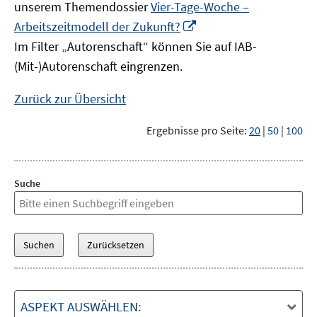
unserem Themendossier
Vier-Tage-Woche –
In
Arbeitszeitmodell der Zukunft?
neuem
Im Filter „Autorenschaft“ können Sie auf IAB-
Fenster
(Mit-)Autorenschaft eingrenzen.
öffnen
Zurück zur Übersicht
Ergebnisse pro Seite:
20
|
50
|
100
Suche
ASPEKT AUSWÄHLEN: