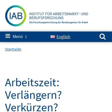
Springe
zum
Inhalt
Suchen nach:
≡
English
Menü
✘
Startseite
Arbeitszeit:
Verlängern?
Verkürzen?