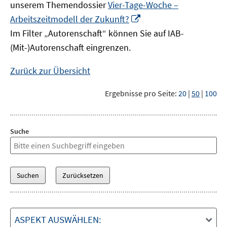
unserem Themendossier
Vier-Tage-Woche –
In
Arbeitszeitmodell der Zukunft?
neuem
Im Filter „Autorenschaft“ können Sie auf IAB-
Fenster
(Mit-)Autorenschaft eingrenzen.
öffnen
Zurück zur Übersicht
Ergebnisse pro Seite:
20
|
50
|
100
Suche
ASPEKT AUSWÄHLEN: