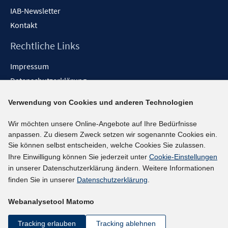
IAB-Newsletter
Kontakt
Rechtliche Links
Impressum
Datenschutzerklärung
Erklärung zur Barrierefreiheit
Verwendung von Cookies und anderen Technologien
Barrieren melden
Wir möchten unsere Online-Angebote auf Ihre Bedürfnisse
Social-Media-Kanäle
anpassen. Zu diesem Zweck setzen wir sogenannte Cookies ein.
Sie können selbst entscheiden, welche Cookies Sie zulassen.
BlueSky
Ihre Einwilligung können Sie jederzeit unter
Cookie-Einstellungen
YouTube
in unserer Datenschutzerklärung ändern. Weitere Informationen
LinkedIn
finden Sie in unserer
Datenschutzerklärung
.
XING
Webanalysetool Matomo
kununu
Netiquette
Tracking erlauben
Tracking ablehnen