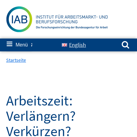
Springe
zum
Inhalt
Suchen nach:
≡
English
Menü
✘
Startseite
Arbeitszeit:
Verlängern?
Verkürzen?