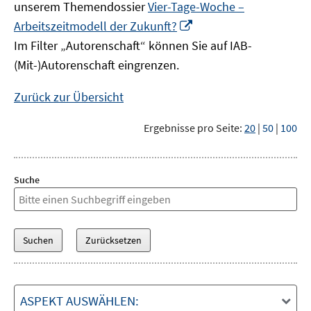
unserem Themendossier
Vier-Tage-Woche –
In
Arbeitszeitmodell der Zukunft?
neuem
Im Filter „Autorenschaft“ können Sie auf IAB-
Fenster
(Mit-)Autorenschaft eingrenzen.
öffnen
Zurück zur Übersicht
Ergebnisse pro Seite:
20
|
50
|
100
Suche
ASPEKT AUSWÄHLEN: