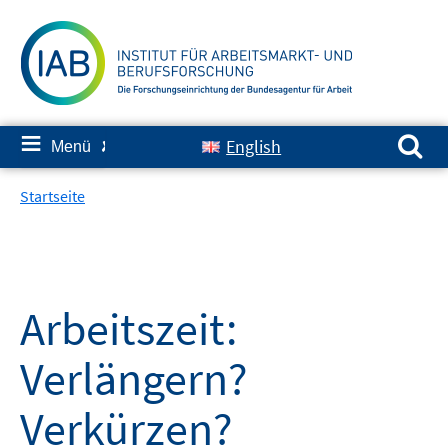
Springe
zum
Inhalt
Suchen nach:
≡
English
Menü
✘
Startseite
Arbeitszeit:
Verlängern?
Verkürzen?