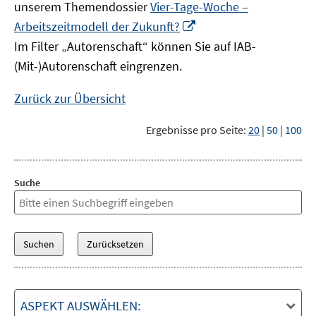
unserem Themendossier
Vier-Tage-Woche –
In
Arbeitszeitmodell der Zukunft?
neuem
Im Filter „Autorenschaft“ können Sie auf IAB-
Fenster
(Mit-)Autorenschaft eingrenzen.
öffnen
Zurück zur Übersicht
Ergebnisse pro Seite:
20
|
50
|
100
Suche
ASPEKT AUSWÄHLEN: