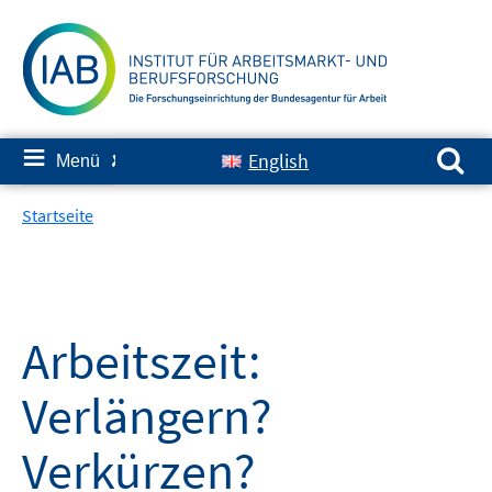
Springe
zum
Inhalt
Suchen nach:
≡
English
Menü
✘
Startseite
Arbeitszeit:
Verlängern?
Verkürzen?