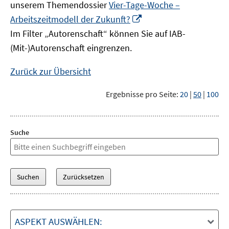
unserem Themendossier
Vier-Tage-Woche –
In
Arbeitszeitmodell der Zukunft?
neuem
Im Filter „Autorenschaft“ können Sie auf IAB-
Fenster
(Mit-)Autorenschaft eingrenzen.
öffnen
Zurück zur Übersicht
Ergebnisse pro Seite:
20
|
50
|
100
Suche
ASPEKT AUSWÄHLEN: