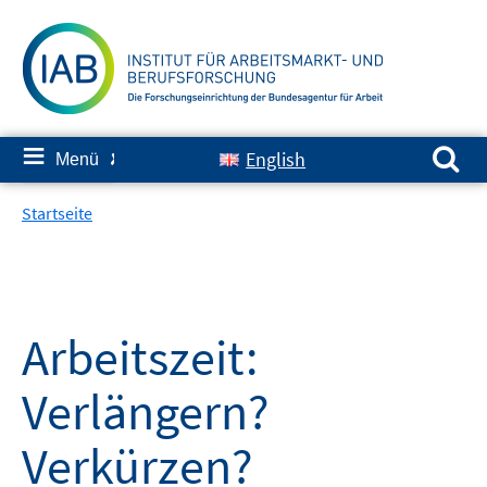
Springe
zum
Inhalt
Suchen nach:
≡
English
Menü
✘
Startseite
Arbeitszeit:
Verlängern?
Verkürzen?