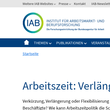
Springe
Weitere IAB Websites
Presse
Kontakt
IAB-Newslet
zum
Inhalt
THEMEN
PUBLIKATIONEN
VERANSTA
Startseite
Arbeitszeit: Verlän
Verkürzung, Verlängerung oder Flexibilisieru
Beschäftigte? Wie kann Arbeitszeitpolitik die 