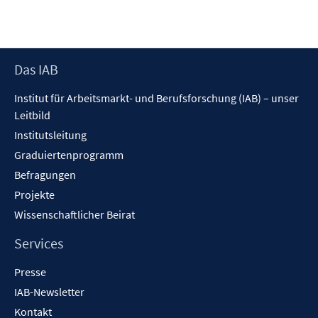
Footer
Das IAB
Inhalt
Institut für Arbeitsmarkt- und Berufsforschung (IAB) – unser
Leitbild
Institutsleitung
Graduiertenprogramm
Befragungen
Projekte
Wissenschaftlicher Beirat
Services
Presse
IAB-Newsletter
Kontakt