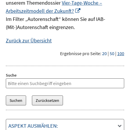
unserem Themendossier
Vier-Tage-Woche –
In
Arbeitszeitmodell der Zukunft?
neuem
Im Filter „Autorenschaft“ können Sie auf IAB-
Fenster
(Mit-)Autorenschaft eingrenzen.
öffnen
Zurück zur Übersicht
Ergebnisse pro Seite:
20
|
50
|
100
Suche
ASPEKT AUSWÄHLEN: