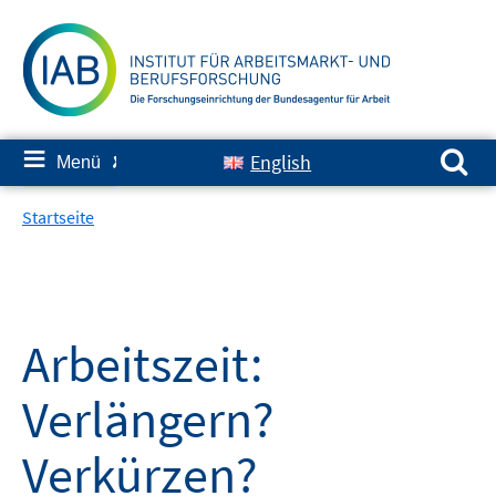
Springe
zum
Inhalt
Suchen nach:
≡
English
Menü
✘
Startseite
Arbeitszeit:
Verlängern?
Verkürzen?