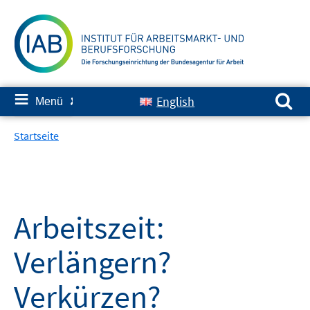
Springe
zum
Inhalt
Suchen nach:
≡
English
Menü
✘
Startseite
Arbeitszeit:
Verlängern?
Verkürzen?