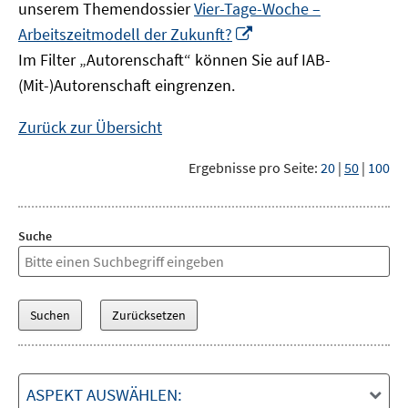
unserem Themendossier
Vier-Tage-Woche –
In
Arbeitszeitmodell der Zukunft?
neuem
Im Filter „Autorenschaft“ können Sie auf IAB-
Fenster
(Mit-)Autorenschaft eingrenzen.
öffnen
Zurück zur Übersicht
Ergebnisse pro Seite:
20
|
50
|
100
Suche
ASPEKT AUSWÄHLEN: