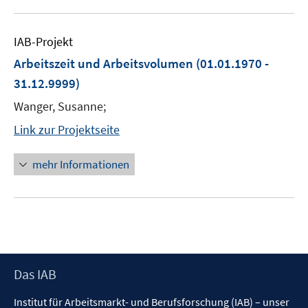
IAB-Projekt
Arbeitszeit und Arbeitsvolumen
(01.01.1970 -
31.12.9999)
Wanger, Susanne;
Link zur Projektseite
mehr Informationen
Footer
Das IAB
Inhalt
Institut für Arbeitsmarkt- und Berufsforschung (IAB) – unser