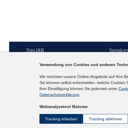
Footer
Das IAB
Service
Inhalt
Institut für Arbeitsmarkt- und
Presse
Verwendung von Cookies und anderen Techn
Berufsforschung (IAB) – unser Leitbild
IAB-Newsl
Institutsleitung
Kontakt
Wir möchten unsere Online-Angebote auf Ihre B
Graduiertenprogramm
Sie können selbst entscheiden, welche Cookies S
Befragungen
Ihre Einwilligung können Sie jederzeit unter
Cook
Projekte
Datenschutzerklärung
.
Wissenschaftlicher Beirat
Webanalysetool Matomo
Tracking erlauben
Tracking ablehnen