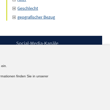
Geschlecht
geografischer Bezug
Social-Media-Kanäle
BlueSky
YouTube
LinkedIn
 ein.
XING
kununu
rmationen finden Sie in unserer
Netiquette