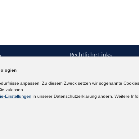
s
Rechtliche Links
Impressum
ologien
etter
Datenschutzerklärung
Erklärung zur Barrierefreiheit
edürfnisse anpassen. Zu diesem Zweck setzen wir sogenannte Cookies
Barrieren melden
ie zulassen.
ie-Einstellungen
in unserer Datenschutzerklärung ändern. Weitere Info