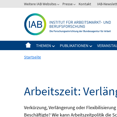
Springe
Weitere IAB Websites
Presse
Kontakt
IAB-Newslet
zum
Inhalt
THEMEN
PUBLIKATIONEN
VERANSTA
Startseite
Arbeitszeit: Verlän
Verkürzung, Verlängerung oder Flexibilisieru
Beschäftigte? Wie kann Arbeitszeitpolitik die 