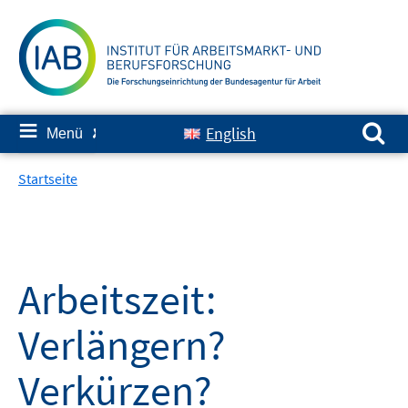
Springe
zum
Inhalt
Suchen nach:
≡
English
Menü
✘
Startseite
Arbeitszeit:
Verlängern?
Verkürzen?