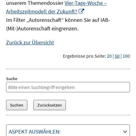
unserem Themendossier
Vier-Tage-Woche –
In
Arbeitszeitmodell der Zukunft?
neuem
Im Filter „Autorenschaft“ können Sie auf IAB-
Fenster
(Mit-)Autorenschaft eingrenzen.
öffnen
Zurück zur Übersicht
Ergebnisse pro Seite:
20
|
50
|
100
Suche
ASPEKT AUSWÄHLEN: