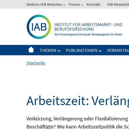
Springe
Weitere IAB Websites
Presse
Kontakt
IAB-Newslet
zum
Inhalt
THEMEN
PUBLIKATIONEN
VERANSTA
Startseite
Arbeitszeit: Verlän
Verkürzung, Verlängerung oder Flexibilisieru
Beschäftigte? Wie kann Arbeitszeitpolitik die 