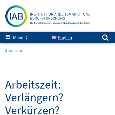
Springe
zum
Inhalt
Suchen nach:
≡
English
Menü
✘
Startseite
Arbeitszeit:
Verlängern?
Verkürzen?