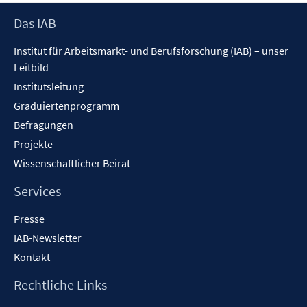
Footer
Das IAB
Inhalt
Institut für Arbeitsmarkt- und Berufsforschung (IAB) – unser
Leitbild
Institutsleitung
Graduiertenprogramm
Befragungen
Projekte
Wissenschaftlicher Beirat
Services
Presse
IAB-Newsletter
Kontakt
Rechtliche Links