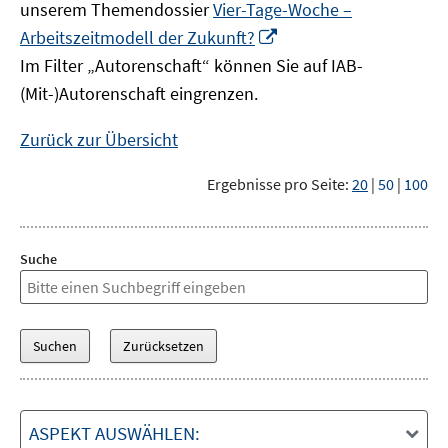
unserem Themendossier
Vier-Tage-Woche –
In
Arbeitszeitmodell der Zukunft?
neuem
Im Filter „Autorenschaft“ können Sie auf IAB-
Fenster
(Mit-)Autorenschaft eingrenzen.
öffnen
Zurück zur Übersicht
Ergebnisse pro Seite:
20
|
50
|
100
Suche
ASPEKT AUSWÄHLEN: