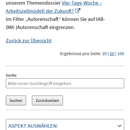
unserem Themendossier
Vier-Tage-Woche –
In
Arbeitszeitmodell der Zukunft?
neuem
Im Filter „Autorenschaft“ können Sie auf IAB-
Fenster
(Mit-)Autorenschaft eingrenzen.
öffnen
Zurück zur Übersicht
Ergebnisse pro Seite:
20
|
50
|
100
Suche
ASPEKT AUSWÄHLEN: