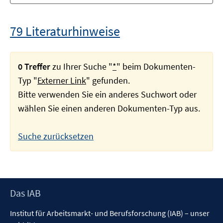
79 Literaturhinweise
0 Treffer
zu Ihrer Suche "
*
" beim Dokumenten-
Typ "
Externer Link
" gefunden.
Bitte verwenden Sie ein anderes Suchwort oder
wählen Sie einen anderen Dokumenten-Typ aus.
Suche zurücksetzen
Footer
Das IAB
Inhalt
Institut für Arbeitsmarkt- und Berufsforschung (IAB) – unser