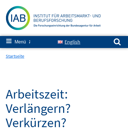
Springe
zum
Inhalt
Suchen nach:
≡
English
Menü
✘
Startseite
Arbeitszeit:
Verlängern?
Verkürzen?